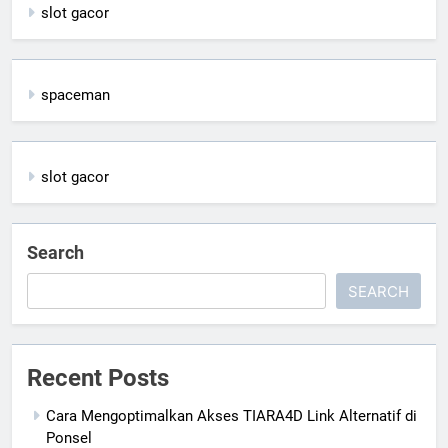
slot gacor
spaceman
slot gacor
Search
SEARCH
Recent Posts
Cara Mengoptimalkan Akses TIARA4D Link Alternatif di
Ponsel