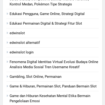
Kontrol Medan, Pokémon Tipe Strategis
Edukasi Pengguna, Game Online, Strategi Digital
Edukasi Permainan Digital & Strategi Fitur Slot
edwinslot
edwinslot alternatif
edwinslot login
Fenomena Digital Identitas Virtual Evolusi Budaya Online
Analisis Media Sosial Tren Username Kreatif
Gambling, Slot Online, Permainan
Game & Hiburan, Permainan Slot, Panduan Bermain Slot
Game dan Hiburan Kesehatan Mental Etika Bermain
Pengelolaan Emosi