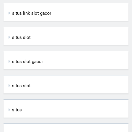
situs link slot gacor
situs slot
situs slot gacor
situs slot
situs