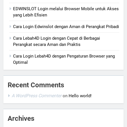
EDWINSLOT Login melalui Browser Mobile untuk Akses
yang Lebih Efisien
Cara Login Edwinslot dengan Aman di Perangkat Pribadi
Cara Lebah4D Login dengan Cepat di Berbagai
Perangkat secara Aman dan Praktis
Cara Login Lebah4D dengan Pengaturan Browser yang
Optimal
Recent Comments
A WordPress Commenter
on
Hello world!
Archives