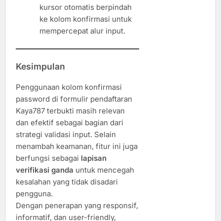
kursor otomatis berpindah
ke kolom konfirmasi untuk
mempercepat alur input.
Kesimpulan
Penggunaan kolom konfirmasi
password di formulir pendaftaran
Kaya787 terbukti masih relevan
dan efektif sebagai bagian dari
strategi validasi input. Selain
menambah keamanan, fitur ini juga
berfungsi sebagai
lapisan
verifikasi ganda
untuk mencegah
kesalahan yang tidak disadari
pengguna.
Dengan penerapan yang responsif,
informatif, dan user-friendly,