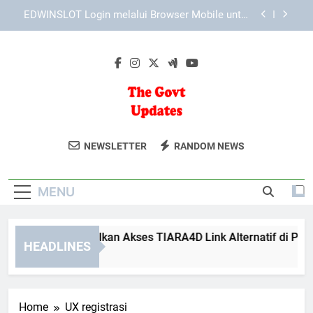
Skip
Cara Login Edwinslot dengan Aman di Perangkat
to
Pribadi
content
Cara Lebah4D Login dengan Cepat di Berbagai
Perangkat secara Aman dan Praktis
Cara Mengoptimalkan Akses TIARA4D Link
Alternatif di Ponsel
EDWINSLOT Login melalui Browser Mobile untuk
Akses yang Lebih Efisien
The Govt
Dapatkan Berita Terkini Dan Update Dari
Cara Login Edwinslot dengan Aman di Perangkat
NEWSLETTER
RANDOM NEWS
Pribadi
Updates
Dunia Pemerintahan Di The Govt
Cara Lebah4D Login dengan Cepat di Berbagai
Updates. Informasi Terpercaya Untuk
Perangkat secara Aman dan Praktis
MENU
Masyarakat.
ra Mengoptimalkan Akses TIARA4D Link Alternatif di Ponsel
HEADLINES
Weeks Ago
Home
UX registrasi