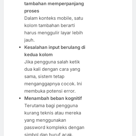
tambahan memperpanjang
proses
Dalam konteks mobile, satu
kolom tambahan berarti
harus menggulir layar lebih
jauh.
Kesalahan input berulang di
kedua kolom
Jika pengguna salah ketik
dua kali dengan cara yang
sama, sistem tetap
menganggapnya cocok. Ini
membuka potensi error.
Menambah beban kognitif
Terutama bagi pengguna
kurang teknis atau mereka
yang menggunakan
password kompleks dengan
simbol dan huruf acak.