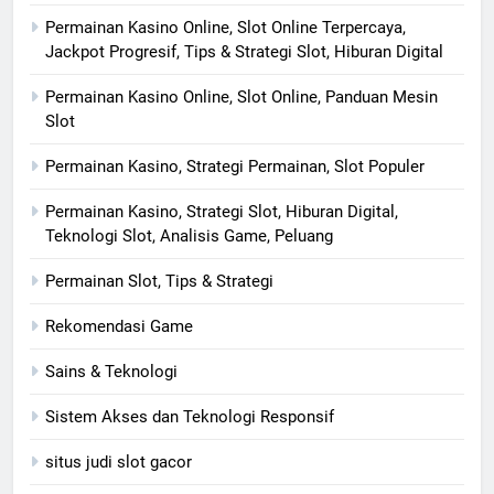
Permainan Kasino Online, Slot Online Terpercaya,
Jackpot Progresif, Tips & Strategi Slot, Hiburan Digital
Permainan Kasino Online, Slot Online, Panduan Mesin
Slot
Permainan Kasino, Strategi Permainan, Slot Populer
Permainan Kasino, Strategi Slot, Hiburan Digital,
Teknologi Slot, Analisis Game, Peluang
Permainan Slot, Tips & Strategi
Rekomendasi Game
Sains & Teknologi
Sistem Akses dan Teknologi Responsif
situs judi slot gacor