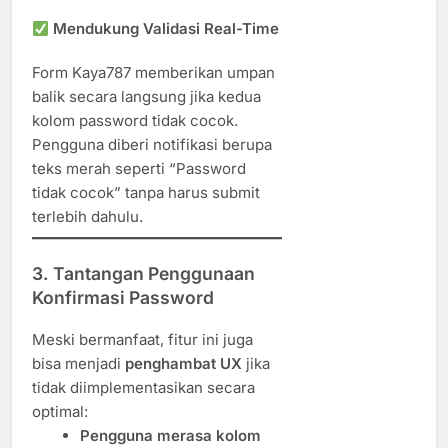
Mendukung Validasi Real-Time
Form Kaya787 memberikan umpan
balik secara langsung jika kedua
kolom password tidak cocok.
Pengguna diberi notifikasi berupa
teks merah seperti “Password
tidak cocok” tanpa harus submit
terlebih dahulu.
3. Tantangan Penggunaan
Konfirmasi Password
Meski bermanfaat, fitur ini juga
bisa menjadi
penghambat UX
jika
tidak diimplementasikan secara
optimal:
Pengguna merasa kolom