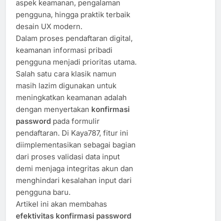
aspek keamanan, pengalaman
pengguna, hingga praktik terbaik
desain UX modern.
Dalam proses pendaftaran digital,
keamanan informasi pribadi
pengguna menjadi prioritas utama.
Salah satu cara klasik namun
masih lazim digunakan untuk
meningkatkan keamanan adalah
dengan menyertakan
konfirmasi
password
pada formulir
pendaftaran. Di Kaya787, fitur ini
diimplementasikan sebagai bagian
dari proses validasi data input
demi menjaga integritas akun dan
menghindari kesalahan input dari
pengguna baru.
Artikel ini akan membahas
efektivitas konfirmasi password