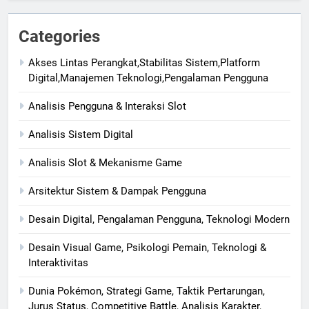
Categories
Akses Lintas Perangkat,Stabilitas Sistem,Platform
Digital,Manajemen Teknologi,Pengalaman Pengguna
Analisis Pengguna & Interaksi Slot
Analisis Sistem Digital
Analisis Slot & Mekanisme Game
Arsitektur Sistem & Dampak Pengguna
Desain Digital, Pengalaman Pengguna, Teknologi Modern
Desain Visual Game, Psikologi Pemain, Teknologi &
Interaktivitas
Dunia Pokémon, Strategi Game, Taktik Pertarungan,
Jurus Status, Competitive Battle, Analisis Karakter,