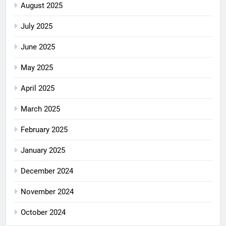
August 2025
July 2025
June 2025
May 2025
April 2025
March 2025
February 2025
January 2025
December 2024
November 2024
October 2024