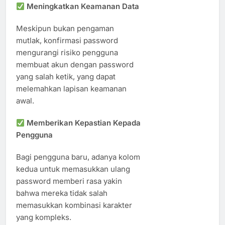
Meningkatkan Keamanan Data
Meskipun bukan pengaman
mutlak, konfirmasi password
mengurangi risiko pengguna
membuat akun dengan password
yang salah ketik, yang dapat
melemahkan lapisan keamanan
awal.
Memberikan Kepastian Kepada
Pengguna
Bagi pengguna baru, adanya kolom
kedua untuk memasukkan ulang
password memberi rasa yakin
bahwa mereka tidak salah
memasukkan kombinasi karakter
yang kompleks.