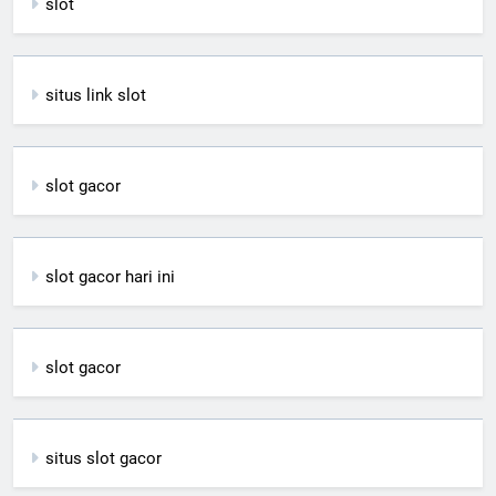
slot
situs link slot
slot gacor
slot gacor hari ini
slot gacor
situs slot gacor