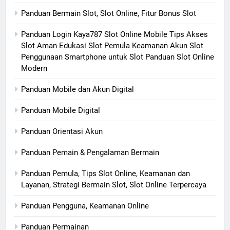
Panduan Bermain Slot, Slot Online, Fitur Bonus Slot
Panduan Login Kaya787 Slot Online Mobile Tips Akses
Slot Aman Edukasi Slot Pemula Keamanan Akun Slot
Penggunaan Smartphone untuk Slot Panduan Slot Online
Modern
Panduan Mobile dan Akun Digital
Panduan Mobile Digital
Panduan Orientasi Akun
Panduan Pemain & Pengalaman Bermain
Panduan Pemula, Tips Slot Online, Keamanan dan
Layanan, Strategi Bermain Slot, Slot Online Terpercaya
Panduan Pengguna, Keamanan Online
Panduan Permainan