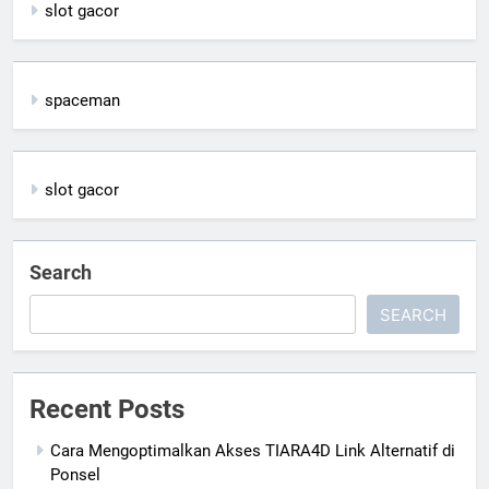
slot gacor
spaceman
slot gacor
Search
SEARCH
Recent Posts
Cara Mengoptimalkan Akses TIARA4D Link Alternatif di
Ponsel