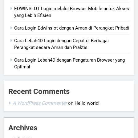
EDWINSLOT Login melalui Browser Mobile untuk Akses
yang Lebih Efisien
Cara Login Edwinslot dengan Aman di Perangkat Pribadi
Cara Lebah4D Login dengan Cepat di Berbagai
Perangkat secara Aman dan Praktis
Cara Login Lebah4D dengan Pengaturan Browser yang
Optimal
Recent Comments
A WordPress Commenter
on
Hello world!
Archives