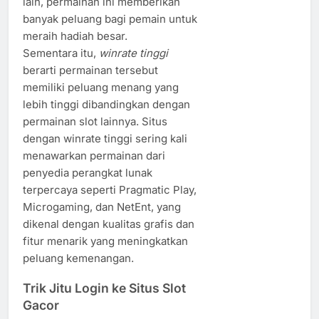
lain, permainan ini memberikan
banyak peluang bagi pemain untuk
meraih hadiah besar.
Sementara itu,
winrate tinggi
berarti permainan tersebut
memiliki peluang menang yang
lebih tinggi dibandingkan dengan
permainan slot lainnya. Situs
dengan winrate tinggi sering kali
menawarkan permainan dari
penyedia perangkat lunak
terpercaya seperti Pragmatic Play,
Microgaming, dan NetEnt, yang
dikenal dengan kualitas grafis dan
fitur menarik yang meningkatkan
peluang kemenangan.
Trik Jitu Login ke Situs Slot
Gacor