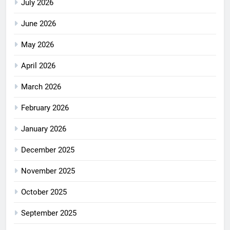
July 2026
June 2026
May 2026
April 2026
March 2026
February 2026
January 2026
December 2025
November 2025
October 2025
September 2025