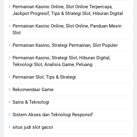
Permainan Kasino Online, Slot Online Terpercaya,
Jackpot Progresif, Tips & Strategi Slot, Hiburan Digital
Permainan Kasino Online, Slot Online, Panduan Mesin
Slot
Permainan Kasino, Strategi Permainan, Slot Populer
Permainan Kasino, Strategi Slot, Hiburan Digital,
Teknologi Slot, Analisis Game, Peluang
Permainan Slot, Tips & Strategi
Rekomendasi Game
Sains & Teknologi
Sistem Akses dan Teknologi Responsif
situs judi slot gacor