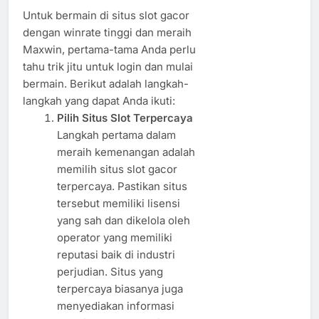
Untuk bermain di situs slot gacor
dengan winrate tinggi dan meraih
Maxwin, pertama-tama Anda perlu
tahu trik jitu untuk login dan mulai
bermain. Berikut adalah langkah-
langkah yang dapat Anda ikuti:
Pilih Situs Slot Terpercaya
Langkah pertama dalam
meraih kemenangan adalah
memilih situs slot gacor
terpercaya. Pastikan situs
tersebut memiliki lisensi
yang sah dan dikelola oleh
operator yang memiliki
reputasi baik di industri
perjudian. Situs yang
terpercaya biasanya juga
menyediakan informasi