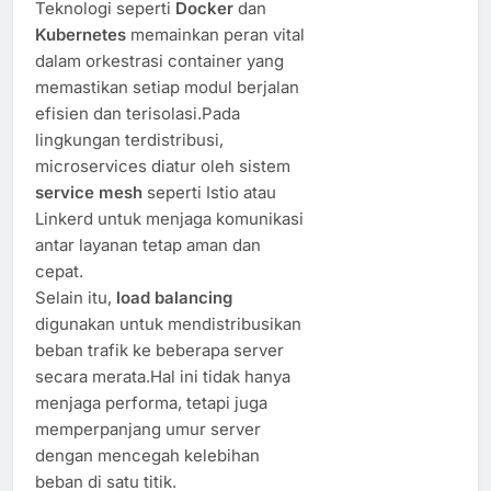
Teknologi seperti
Docker
dan
Kubernetes
memainkan peran vital
dalam orkestrasi container yang
memastikan setiap modul berjalan
efisien dan terisolasi.Pada
lingkungan terdistribusi,
microservices diatur oleh sistem
service mesh
seperti Istio atau
Linkerd untuk menjaga komunikasi
antar layanan tetap aman dan
cepat.
Selain itu,
load balancing
digunakan untuk mendistribusikan
beban trafik ke beberapa server
secara merata.Hal ini tidak hanya
menjaga performa, tetapi juga
memperpanjang umur server
dengan mencegah kelebihan
beban di satu titik.