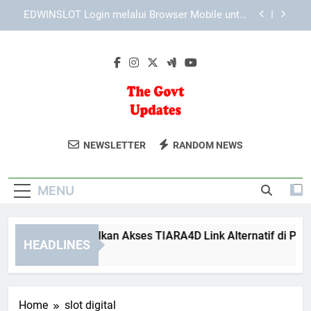
Skip
Cara Login Edwinslot dengan Aman di Perangkat
to
Pribadi
content
Cara Lebah4D Login dengan Cepat di Berbagai
Perangkat secara Aman dan Praktis
Cara Mengoptimalkan Akses TIARA4D Link
Alternatif di Ponsel
EDWINSLOT Login melalui Browser Mobile untuk
Akses yang Lebih Efisien
The Govt
Dapatkan Berita Terkini Dan Update Dari
Cara Login Edwinslot dengan Aman di Perangkat
NEWSLETTER
RANDOM NEWS
Pribadi
Updates
Dunia Pemerintahan Di The Govt
Cara Lebah4D Login dengan Cepat di Berbagai
Updates. Informasi Terpercaya Untuk
Perangkat secara Aman dan Praktis
MENU
Masyarakat.
ra Mengoptimalkan Akses TIARA4D Link Alternatif di Ponsel
HEADLINES
Weeks Ago
Home
slot digital