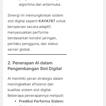
algoritma dan antarmuka.
Sinergi ini memungkinkan sistem
slot digital seperti
KAYA787
untuk
beroperasi secara adaptif,
menyesuaikan performa
berdasarkan kondisi jaringan,
perilaku pengguna, dan status
server global.
2. Penerapan AI dalam
Pengembangan Slot Digital
AI memiliki peran strategis dalam
meningkatkan efisiensi dan
kualitas sistem slot digital.
Beberapa penerapannya meliputi:
Prediksi Performa Sistem: