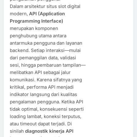
Dalam arsitektur situs slot digital
modern,
API (Application
Programming Interface)
merupakan komponen
penghubung utama antara
antarmuka pengguna dan layanan
backend. Setiap interaksi—mulai
dari pemanggilan data, validasi
sesi, hingga pembaruan tampilan—
melibatkan API sebagai jalur
komunikasi. Karena sifatnya yang
kritikal, performa API menjadi
indikator langsung dari kualitas
pengalaman pengguna. Ketika API
tidak optimal, konsekuensi seperti
loading lambat, koneksi terputus,
atau timeout dapat terjadi. Di
sinilah
diagnostik kinerja API