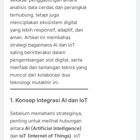
analisis data cerdas dan perangkat
terhubung, tetapi juga
menciptakan ekosistem digital
yang lebih responsif, adaptif, dan
aman. Artikel ini membahas
strategi bagaimana AI dan IoT
saling berinteraksi dalam
pengembangan slot digital, serta
manfaat dan tantangan teknis yang
muncul dari kolaborasi dua
teknologi mutakhir ini.
1. Konsep Integrasi AI dan IoT
Sebelum memahami strateginya,
penting untuk melihat hubungan
antara
AI (Artificial Intelligence)
dan
IoT (Internet of Things)
. IoT