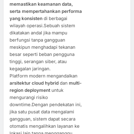
memastikan keamanan data,
serta mempertahankan performa
yang konsisten
di berbagai
wilayah operasi.Sebuah sistem
dikatakan andal jika mampu
berfungsi tanpa gangguan
meskipun menghadapi tekanan
besar seperti beban pengguna
tinggi, serangan siber, atau
kegagalan jaringan.
Platform modern mengandalkan
arsitektur cloud hybrid
dan
multi-
region deployment
untuk
mengurangi risiko
downtime.Dengan pendekatan ini,
jika satu pusat data mengalami
gangguan, sistem dapat secara
otomatis mengalihkan layanan ke
lokasi lain tanpa mengganggu