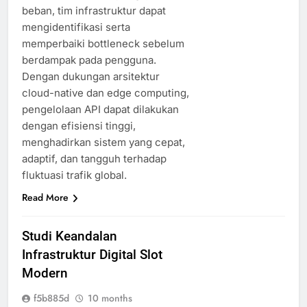
beban, tim infrastruktur dapat
mengidentifikasi serta
memperbaiki bottleneck sebelum
berdampak pada pengguna.
Dengan dukungan arsitektur
cloud-native dan edge computing,
pengelolaan API dapat dilakukan
dengan efisiensi tinggi,
menghadirkan sistem yang cepat,
adaptif, dan tangguh terhadap
fluktuasi trafik global.
Read More
Studi Keandalan
Infrastruktur Digital Slot
Modern
f5b885d
10 months