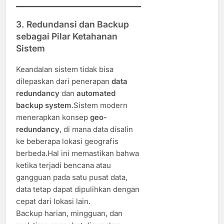
3. Redundansi dan Backup
sebagai Pilar Ketahanan
Sistem
Keandalan sistem tidak bisa
dilepaskan dari penerapan
data
redundancy
dan
automated
backup system
.Sistem modern
menerapkan konsep
geo-
redundancy
, di mana data disalin
ke beberapa lokasi geografis
berbeda.Hal ini memastikan bahwa
ketika terjadi bencana atau
gangguan pada satu pusat data,
data tetap dapat dipulihkan dengan
cepat dari lokasi lain.
Backup harian, mingguan, dan