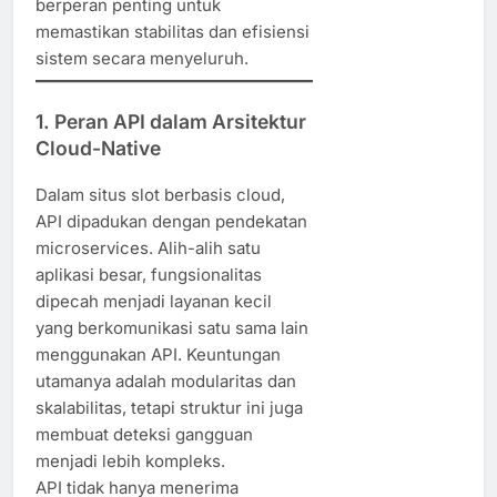
berperan penting untuk
memastikan stabilitas dan efisiensi
sistem secara menyeluruh.
1. Peran API dalam Arsitektur
Cloud-Native
Dalam situs slot berbasis cloud,
API dipadukan dengan pendekatan
microservices. Alih-alih satu
aplikasi besar, fungsionalitas
dipecah menjadi layanan kecil
yang berkomunikasi satu sama lain
menggunakan API. Keuntungan
utamanya adalah modularitas dan
skalabilitas, tetapi struktur ini juga
membuat deteksi gangguan
menjadi lebih kompleks.
API tidak hanya menerima