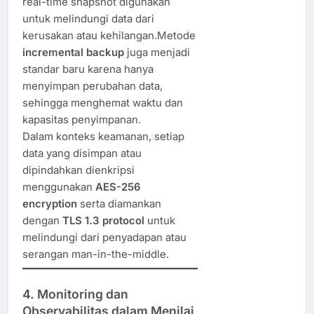
real-time snapshot digunakan
untuk melindungi data dari
kerusakan atau kehilangan.Metode
incremental backup
juga menjadi
standar baru karena hanya
menyimpan perubahan data,
sehingga menghemat waktu dan
kapasitas penyimpanan.
Dalam konteks keamanan, setiap
data yang disimpan atau
dipindahkan dienkripsi
menggunakan
AES-256
encryption
serta diamankan
dengan
TLS 1.3 protocol
untuk
melindungi dari penyadapan atau
serangan man-in-the-middle.
4. Monitoring dan
Observabilitas dalam Menilai