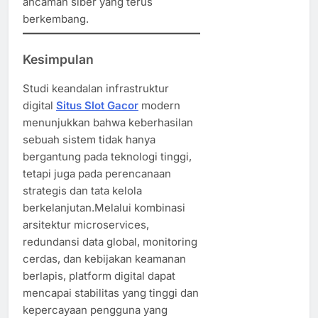
ancaman siber yang terus
berkembang.
Kesimpulan
Studi keandalan infrastruktur
digital
Situs Slot Gacor
modern
menunjukkan bahwa keberhasilan
sebuah sistem tidak hanya
bergantung pada teknologi tinggi,
tetapi juga pada perencanaan
strategis dan tata kelola
berkelanjutan.Melalui kombinasi
arsitektur microservices,
redundansi data global, monitoring
cerdas, dan kebijakan keamanan
berlapis, platform digital dapat
mencapai stabilitas yang tinggi dan
kepercayaan pengguna yang