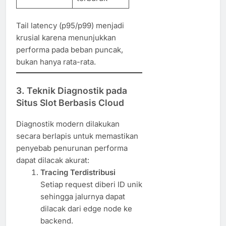
Tail latency (p95/p99) menjadi
krusial karena menunjukkan
performa pada beban puncak,
bukan hanya rata-rata.
3. Teknik Diagnostik pada
Situs Slot Berbasis Cloud
Diagnostik modern dilakukan
secara berlapis untuk memastikan
penyebab penurunan performa
dapat dilacak akurat:
Tracing Terdistribusi
Setiap request diberi ID unik
sehingga jalurnya dapat
dilacak dari edge node ke
backend.