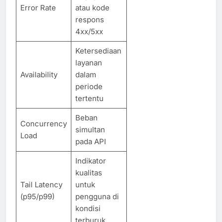
Error Rate
atau kode
respons
4xx/5xx
Ketersediaan
layanan
Availability
dalam
periode
tertentu
Beban
Concurrency
simultan
Load
pada API
Indikator
kualitas
Tail Latency
untuk
(p95/p99)
pengguna di
kondisi
terburuk