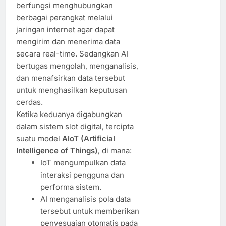
berfungsi menghubungkan
berbagai perangkat melalui
jaringan internet agar dapat
mengirim dan menerima data
secara real-time. Sedangkan AI
bertugas mengolah, menganalisis,
dan menafsirkan data tersebut
untuk menghasilkan keputusan
cerdas.
Ketika keduanya digabungkan
dalam sistem slot digital, tercipta
suatu model
AIoT (Artificial
Intelligence of Things)
, di mana:
IoT mengumpulkan data
interaksi pengguna dan
performa sistem.
AI menganalisis pola data
tersebut untuk memberikan
penyesuaian otomatis pada