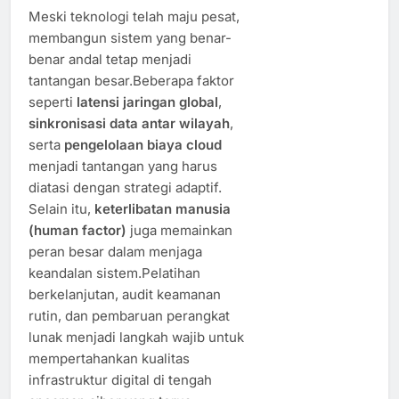
Meski teknologi telah maju pesat,
membangun sistem yang benar-
benar andal tetap menjadi
tantangan besar.Beberapa faktor
seperti
latensi jaringan global
,
sinkronisasi data antar wilayah
,
serta
pengelolaan biaya cloud
menjadi tantangan yang harus
diatasi dengan strategi adaptif.
Selain itu,
keterlibatan manusia
(human factor)
juga memainkan
peran besar dalam menjaga
keandalan sistem.Pelatihan
berkelanjutan, audit keamanan
rutin, dan pembaruan perangkat
lunak menjadi langkah wajib untuk
mempertahankan kualitas
infrastruktur digital di tengah