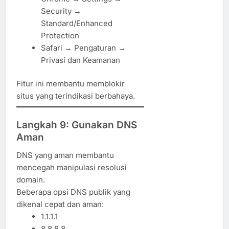
Security →
Standard/Enhanced
Protection
Safari → Pengaturan →
Privasi dan Keamanan
Fitur ini membantu memblokir
situs yang terindikasi berbahaya.
Langkah 9: Gunakan DNS
Aman
DNS yang aman membantu
mencegah manipulasi resolusi
domain.
Beberapa opsi DNS publik yang
dikenal cepat dan aman:
1.1.1.1
8.8.8.8