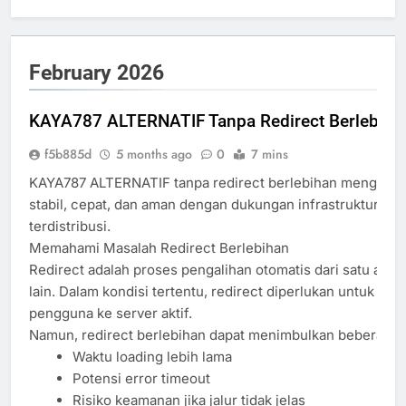
February 2026
KAYA787 ALTERNATIF Tanpa Redirect Berlebiha
f5b885d
5 months ago
0
7 mins
KAYA787 ALTERNATIF tanpa redirect berlebihan menghadi
stabil, cepat, dan aman dengan dukungan infrastruktur ser
terdistribusi.
Memahami Masalah Redirect Berlebihan
Redirect adalah proses pengalihan otomatis dari satu alam
lain. Dalam kondisi tertentu, redirect diperlukan untuk m
pengguna ke server aktif.
Namun, redirect berlebihan dapat menimbulkan beberapa 
Waktu loading lebih lama
Potensi error timeout
Risiko keamanan jika jalur tidak jelas