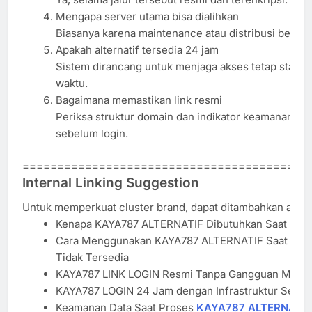
Mengapa server utama bisa dialihkan
Biasanya karena maintenance atau distribusi beban t
Apakah alternatif tersedia 24 jam
Sistem dirancang untuk menjaga akses tetap stabil
waktu.
Bagaimana memastikan link resmi
Periksa struktur domain dan indikator keamanan pa
sebelum login.
=========================================
Internal Linking Suggestion
Untuk memperkuat cluster brand, dapat ditambahkan artikel
Kenapa KAYA787 ALTERNATIF Dibutuhkan Saat Mai
Cara Menggunakan KAYA787 ALTERNATIF Saat Serv
Tidak Tersedia
KAYA787 LINK LOGIN Resmi Tanpa Gangguan Maint
KAYA787 LOGIN 24 Jam dengan Infrastruktur Serve
Keamanan Data Saat Proses
KAYA787 ALTERNATIF