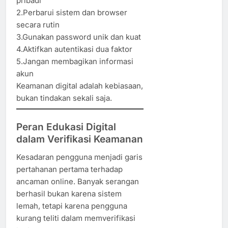
pribadi
2.Perbarui sistem dan browser
secara rutin
3.Gunakan password unik dan kuat
4.Aktifkan autentikasi dua faktor
5.Jangan membagikan informasi
akun
Keamanan digital adalah kebiasaan,
bukan tindakan sekali saja.
Peran Edukasi Digital
dalam Verifikasi Keamanan
Kesadaran pengguna menjadi garis
pertahanan pertama terhadap
ancaman online. Banyak serangan
berhasil bukan karena sistem
lemah, tetapi karena pengguna
kurang teliti dalam memverifikasi