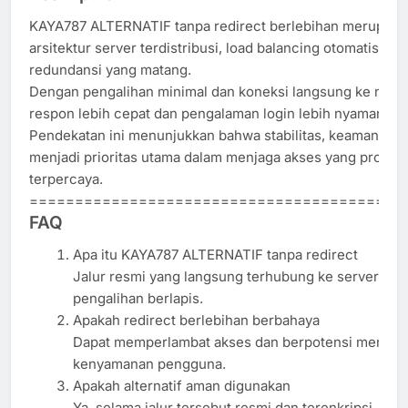
KAYA787 ALTERNATIF tanpa redirect berlebihan merupakan 
arsitektur server terdistribusi, load balancing otomatis, da
redundansi yang matang.
Dengan pengalihan minimal dan koneksi langsung ke node 
respon lebih cepat dan pengalaman login lebih nyaman.
Pendekatan ini menunjukkan bahwa stabilitas, keamanan, d
menjadi prioritas utama dalam menjaga akses yang profesi
terpercaya.
=========================================
FAQ
Apa itu KAYA787 ALTERNATIF tanpa redirect
Jalur resmi yang langsung terhubung ke server akti
pengalihan berlapis.
Apakah redirect berlebihan berbahaya
Dapat memperlambat akses dan berpotensi menuru
kenyamanan pengguna.
Apakah alternatif aman digunakan
Ya, selama jalur tersebut resmi dan terenkripsi.