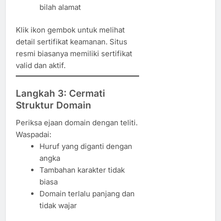
bilah alamat
Klik ikon gembok untuk melihat
detail sertifikat keamanan. Situs
resmi biasanya memiliki sertifikat
valid dan aktif.
Langkah 3: Cermati
Struktur Domain
Periksa ejaan domain dengan teliti.
Waspadai:
Huruf yang diganti dengan
angka
Tambahan karakter tidak
biasa
Domain terlalu panjang dan
tidak wajar