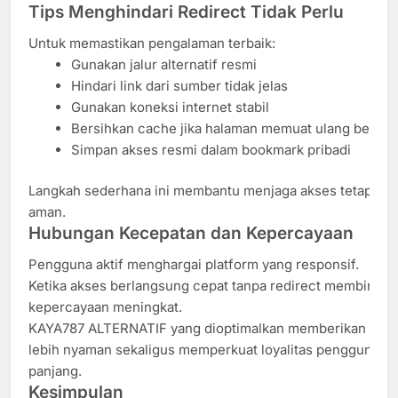
Tips Menghindari Redirect Tidak Perlu
Untuk memastikan pengalaman terbaik:
Gunakan jalur alternatif resmi
Hindari link dari sumber tidak jelas
Gunakan koneksi internet stabil
Bersihkan cache jika halaman memuat ulang berula
Simpan akses resmi dalam bookmark pribadi
Langkah sederhana ini membantu menjaga akses tetap cep
aman.
Hubungan Kecepatan dan Kepercayaan
Pengguna aktif menghargai platform yang responsif.
Ketika akses berlangsung cepat tanpa redirect membingu
kepercayaan meningkat.
KAYA787 ALTERNATIF yang dioptimalkan memberikan pen
lebih nyaman sekaligus memperkuat loyalitas pengguna da
panjang.
Kesimpulan