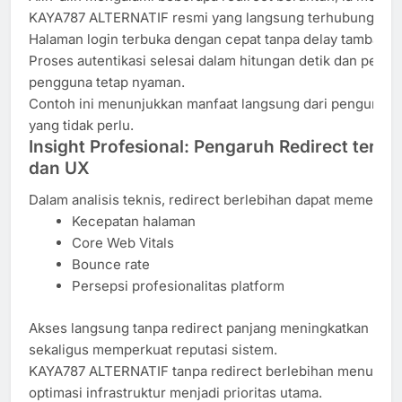
KAYA787 ALTERNATIF resmi yang langsung terhubung ke se
Halaman login terbuka dengan cepat tanpa delay tambahan
Proses autentikasi selesai dalam hitungan detik dan peng
pengguna tetap nyaman.
Contoh ini menunjukkan manfaat langsung dari pengurang
yang tidak perlu.
Insight Profesional: Pengaruh Redirect terh
dan UX
Dalam analisis teknis, redirect berlebihan dapat memengar
Kecepatan halaman
Core Web Vitals
Bounce rate
Persepsi profesionalitas platform
Akses langsung tanpa redirect panjang meningkatkan per
sekaligus memperkuat reputasi sistem.
KAYA787 ALTERNATIF tanpa redirect berlebihan menunju
optimasi infrastruktur menjadi prioritas utama.