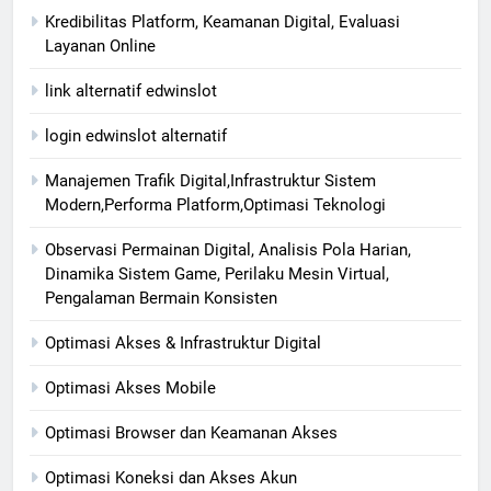
Kredibilitas Platform, Keamanan Digital, Evaluasi
Layanan Online
link alternatif edwinslot
login edwinslot alternatif
Manajemen Trafik Digital,Infrastruktur Sistem
Modern,Performa Platform,Optimasi Teknologi
Observasi Permainan Digital, Analisis Pola Harian,
Dinamika Sistem Game, Perilaku Mesin Virtual,
Pengalaman Bermain Konsisten
Optimasi Akses & Infrastruktur Digital
Optimasi Akses Mobile
Optimasi Browser dan Keamanan Akses
Optimasi Koneksi dan Akses Akun