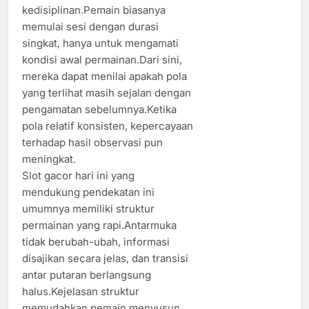
kedisiplinan.Pemain biasanya
memulai sesi dengan durasi
singkat, hanya untuk mengamati
kondisi awal permainan.Dari sini,
mereka dapat menilai apakah pola
yang terlihat masih sejalan dengan
pengamatan sebelumnya.Ketika
pola relatif konsisten, kepercayaan
terhadap hasil observasi pun
meningkat.
Slot gacor hari ini yang
mendukung pendekatan ini
umumnya memiliki struktur
permainan yang rapi.Antarmuka
tidak berubah-ubah, informasi
disajikan secara jelas, dan transisi
antar putaran berlangsung
halus.Kejelasan struktur
memudahkan pemain menyusun