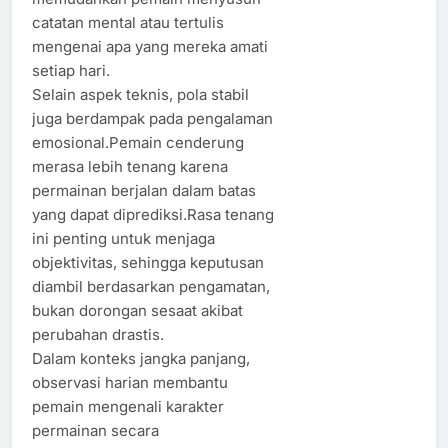
catatan mental atau tertulis
mengenai apa yang mereka amati
setiap hari.
Selain aspek teknis, pola stabil
juga berdampak pada pengalaman
emosional.Pemain cenderung
merasa lebih tenang karena
permainan berjalan dalam batas
yang dapat diprediksi.Rasa tenang
ini penting untuk menjaga
objektivitas, sehingga keputusan
diambil berdasarkan pengamatan,
bukan dorongan sesaat akibat
perubahan drastis.
Dalam konteks jangka panjang,
observasi harian membantu
pemain mengenali karakter
permainan secara