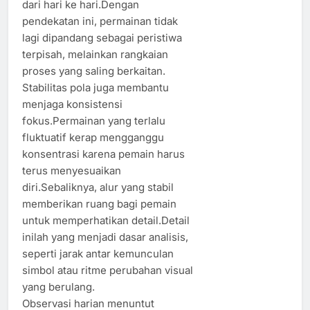
dari hari ke hari.Dengan
pendekatan ini, permainan tidak
lagi dipandang sebagai peristiwa
terpisah, melainkan rangkaian
proses yang saling berkaitan.
Stabilitas pola juga membantu
menjaga konsistensi
fokus.Permainan yang terlalu
fluktuatif kerap mengganggu
konsentrasi karena pemain harus
terus menyesuaikan
diri.Sebaliknya, alur yang stabil
memberikan ruang bagi pemain
untuk memperhatikan detail.Detail
inilah yang menjadi dasar analisis,
seperti jarak antar kemunculan
simbol atau ritme perubahan visual
yang berulang.
Observasi harian menuntut