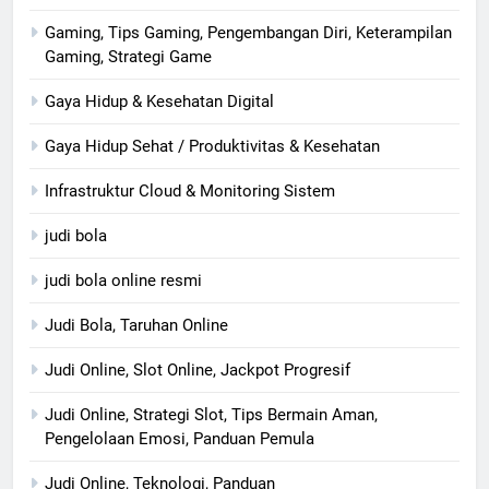
Gaming, Tips Gaming, Pengembangan Diri, Keterampilan
Gaming, Strategi Game
Gaya Hidup & Kesehatan Digital
Gaya Hidup Sehat / Produktivitas & Kesehatan
Infrastruktur Cloud & Monitoring Sistem
judi bola
judi bola online resmi
Judi Bola, Taruhan Online
Judi Online, Slot Online, Jackpot Progresif
Judi Online, Strategi Slot, Tips Bermain Aman,
Pengelolaan Emosi, Panduan Pemula
Judi Online, Teknologi, Panduan