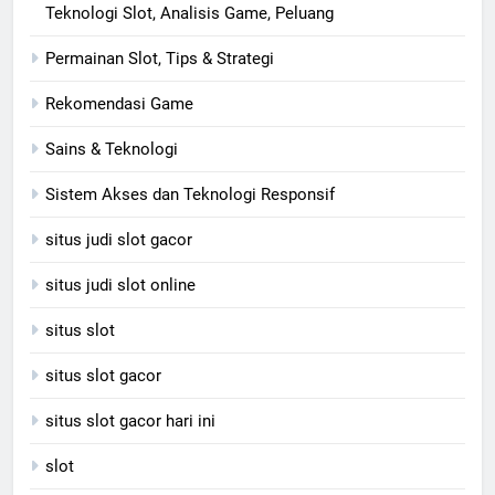
Teknologi Slot, Analisis Game, Peluang
Permainan Slot, Tips & Strategi
Rekomendasi Game
Sains & Teknologi
Sistem Akses dan Teknologi Responsif
situs judi slot gacor
situs judi slot online
situs slot
situs slot gacor
situs slot gacor hari ini
slot