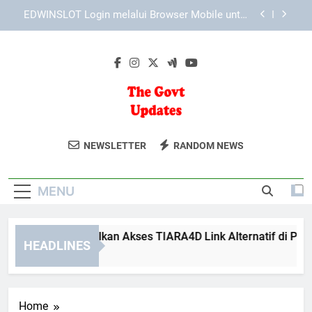
Skip
Cara Login Edwinslot dengan Aman di Perangkat
to
Pribadi
content
Cara Lebah4D Login dengan Cepat di Berbagai
Perangkat secara Aman dan Praktis
Cara Mengoptimalkan Akses TIARA4D Link
Alternatif di Ponsel
EDWINSLOT Login melalui Browser Mobile untuk
Akses yang Lebih Efisien
The Govt
Dapatkan Berita Terkini Dan Update Dari
Cara Login Edwinslot dengan Aman di Perangkat
NEWSLETTER
RANDOM NEWS
Pribadi
Updates
Dunia Pemerintahan Di The Govt
Cara Lebah4D Login dengan Cepat di Berbagai
Updates. Informasi Terpercaya Untuk
Perangkat secara Aman dan Praktis
MENU
Masyarakat.
ara Mengoptimalkan Akses TIARA4D Link Alternatif di Ponsel
HEADLINES
 Weeks Ago
Home