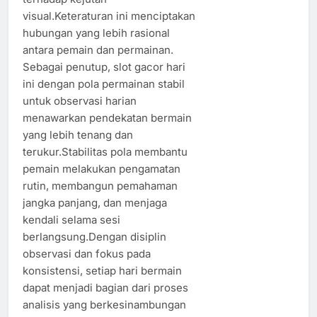
visual.Keteraturan ini menciptakan
hubungan yang lebih rasional
antara pemain dan permainan.
Sebagai penutup, slot gacor hari
ini dengan pola permainan stabil
untuk observasi harian
menawarkan pendekatan bermain
yang lebih tenang dan
terukur.Stabilitas pola membantu
pemain melakukan pengamatan
rutin, membangun pemahaman
jangka panjang, dan menjaga
kendali selama sesi
berlangsung.Dengan disiplin
observasi dan fokus pada
konsistensi, setiap hari bermain
dapat menjadi bagian dari proses
analisis yang berkesinambungan