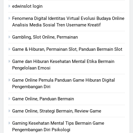
edwinslot login
Fenomena Digital Identitas Virtual Evolusi Budaya Online
Analisis Media Sosial Tren Username Kreatif
Gambling, Slot Online, Permainan
Game & Hiburan, Permainan Slot, Panduan Bermain Slot
Game dan Hiburan Kesehatan Mental Etika Bermain
Pengelolaan Emosi
Game Online Pemula Panduan Game Hiburan Digital
Pengembangan Diri
Game Online, Panduan Bermain
Game Online, Strategi Bermain, Review Game
Gaming Kesehatan Mental Tips Bermain Game
Pengembangan Diri Psikologi