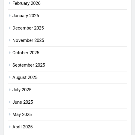
February 2026
January 2026
December 2025
November 2025
October 2025
September 2025
August 2025
July 2025
June 2025
May 2025
April 2025