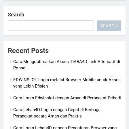
Search
SEARCH
Recent Posts
Cara Mengoptimalkan Akses TIARA4D Link Alternatif di
Ponsel
EDWINSLOT Login melalui Browser Mobile untuk Akses
yang Lebih Efisien
Cara Login Edwinslot dengan Aman di Perangkat Pribadi
Cara Lebah4D Login dengan Cepat di Berbagai
Perangkat secara Aman dan Praktis
Cara Login Lebah4D dengan Pengaturan Browser yang