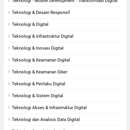
Teknologi · Mobile Development · Transformasi Digital
Teknologi & Desain Responsif
Teknologi & Digital
Teknologi & Infrastruktur Digital
Teknologi & Inovasi Digital
Teknologi & Keamanan Digital
Teknologi & Keamanan Siber
Teknologi & Perilaku Digital
Teknologi & Sistem Digital
Teknologi Akses & Infrastruktur Digital
Teknologi dan Analisis Data Digital