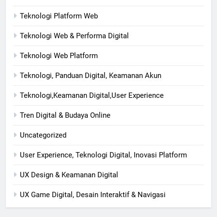
Teknologi Platform Web
Teknologi Web & Performa Digital
Teknologi Web Platform
Teknologi, Panduan Digital, Keamanan Akun
Teknologi,Keamanan Digital,User Experience
Tren Digital & Budaya Online
Uncategorized
User Experience, Teknologi Digital, Inovasi Platform
UX Design & Keamanan Digital
UX Game Digital, Desain Interaktif & Navigasi