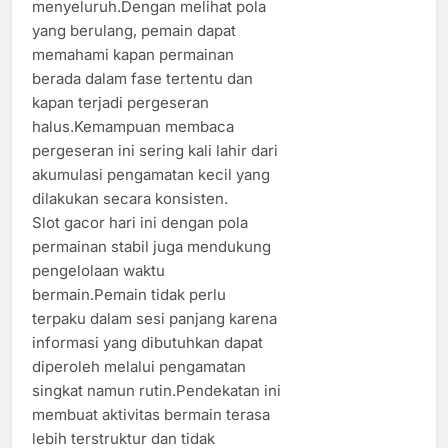
menyeluruh.Dengan melihat pola
yang berulang, pemain dapat
memahami kapan permainan
berada dalam fase tertentu dan
kapan terjadi pergeseran
halus.Kemampuan membaca
pergeseran ini sering kali lahir dari
akumulasi pengamatan kecil yang
dilakukan secara konsisten.
Slot gacor hari ini dengan pola
permainan stabil juga mendukung
pengelolaan waktu
bermain.Pemain tidak perlu
terpaku dalam sesi panjang karena
informasi yang dibutuhkan dapat
diperoleh melalui pengamatan
singkat namun rutin.Pendekatan ini
membuat aktivitas bermain terasa
lebih terstruktur dan tidak