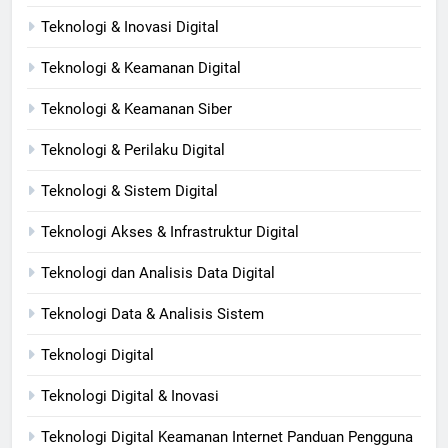
Teknologi & Inovasi Digital
Teknologi & Keamanan Digital
Teknologi & Keamanan Siber
Teknologi & Perilaku Digital
Teknologi & Sistem Digital
Teknologi Akses & Infrastruktur Digital
Teknologi dan Analisis Data Digital
Teknologi Data & Analisis Sistem
Teknologi Digital
Teknologi Digital & Inovasi
Teknologi Digital Keamanan Internet Panduan Pengguna