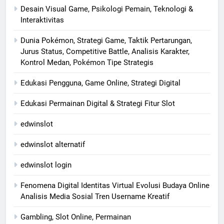
Desain Visual Game, Psikologi Pemain, Teknologi &
Interaktivitas
Dunia Pokémon, Strategi Game, Taktik Pertarungan,
Jurus Status, Competitive Battle, Analisis Karakter,
Kontrol Medan, Pokémon Tipe Strategis
Edukasi Pengguna, Game Online, Strategi Digital
Edukasi Permainan Digital & Strategi Fitur Slot
edwinslot
edwinslot alternatif
edwinslot login
Fenomena Digital Identitas Virtual Evolusi Budaya Online
Analisis Media Sosial Tren Username Kreatif
Gambling, Slot Online, Permainan