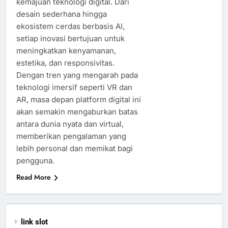
kemajuan teknologi digital. Dari
desain sederhana hingga
ekosistem cerdas berbasis AI,
setiap inovasi bertujuan untuk
meningkatkan kenyamanan,
estetika, dan responsivitas.
Dengan tren yang mengarah pada
teknologi imersif seperti VR dan
AR, masa depan platform digital ini
akan semakin mengaburkan batas
antara dunia nyata dan virtual,
memberikan pengalaman yang
lebih personal dan memikat bagi
pengguna.
Read More
link slot