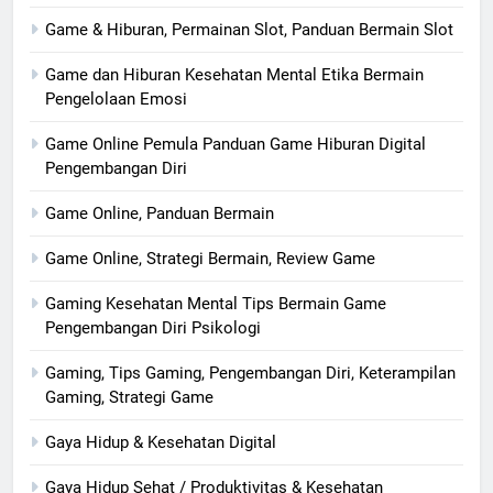
Game & Hiburan, Permainan Slot, Panduan Bermain Slot
Game dan Hiburan Kesehatan Mental Etika Bermain
Pengelolaan Emosi
Game Online Pemula Panduan Game Hiburan Digital
Pengembangan Diri
Game Online, Panduan Bermain
Game Online, Strategi Bermain, Review Game
Gaming Kesehatan Mental Tips Bermain Game
Pengembangan Diri Psikologi
Gaming, Tips Gaming, Pengembangan Diri, Keterampilan
Gaming, Strategi Game
Gaya Hidup & Kesehatan Digital
Gaya Hidup Sehat / Produktivitas & Kesehatan