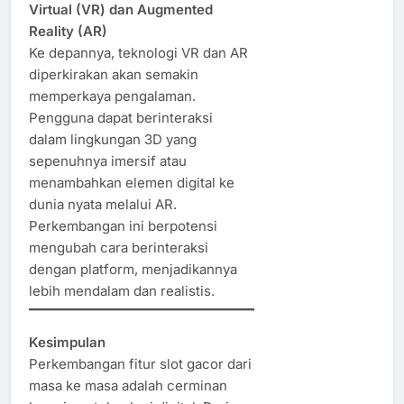
Virtual (VR) dan Augmented
Reality (AR)
Ke depannya, teknologi VR dan AR
diperkirakan akan semakin
memperkaya pengalaman.
Pengguna dapat berinteraksi
dalam lingkungan 3D yang
sepenuhnya imersif atau
menambahkan elemen digital ke
dunia nyata melalui AR.
Perkembangan ini berpotensi
mengubah cara berinteraksi
dengan platform, menjadikannya
lebih mendalam dan realistis.
Kesimpulan
Perkembangan fitur slot gacor dari
masa ke masa adalah cerminan