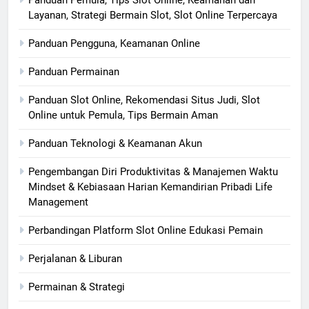
Layanan, Strategi Bermain Slot, Slot Online Terpercaya
Panduan Pengguna, Keamanan Online
Panduan Permainan
Panduan Slot Online, Rekomendasi Situs Judi, Slot
Online untuk Pemula, Tips Bermain Aman
Panduan Teknologi & Keamanan Akun
Pengembangan Diri Produktivitas & Manajemen Waktu
Mindset & Kebiasaan Harian Kemandirian Pribadi Life
Management
Perbandingan Platform Slot Online Edukasi Pemain
Perjalanan & Liburan
Permainan & Strategi