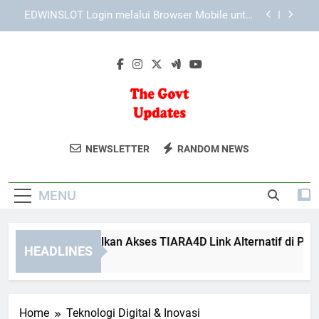
Skip
Cara Login Edwinslot dengan Aman di Perangkat
to
Pribadi
content
Cara Lebah4D Login dengan Cepat di Berbagai
Perangkat secara Aman dan Praktis
Cara Mengoptimalkan Akses TIARA4D Link
Alternatif di Ponsel
EDWINSLOT Login melalui Browser Mobile untuk
Akses yang Lebih Efisien
The Govt
Dapatkan Berita Terkini Dan Update Dari
Cara Login Edwinslot dengan Aman di Perangkat
NEWSLETTER
RANDOM NEWS
Pribadi
Updates
Dunia Pemerintahan Di The Govt
Cara Lebah4D Login dengan Cepat di Berbagai
Updates. Informasi Terpercaya Untuk
Perangkat secara Aman dan Praktis
MENU
Masyarakat.
ra Mengoptimalkan Akses TIARA4D Link Alternatif di Ponsel
HEADLINES
Weeks Ago
Home
Teknologi Digital & Inovasi