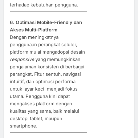
terhadap kebutuhan pengguna.
6. Optimasi Mobile-Friendly dan
Akses Multi-Platform
Dengan meningkatnya
penggunaan perangkat seluler,
platform mulai mengadopsi desain
responsive
yang memungkinkan
pengalaman konsisten di berbagai
perangkat. Fitur sentuh, navigasi
intuitif, dan optimasi performa
untuk layar kecil menjadi fokus
utama. Pengguna kini dapat
mengakses platform dengan
kualitas yang sama, baik melalui
desktop, tablet, maupun
smartphone.