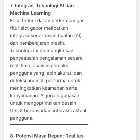
7. Integrasi Teknologi AI dan
Machine Learning
Fase terkini dalam perkembangan
fitur slot gacor melibatkan
integrasi kecerdasan buatan (AI)
dan pembelajaran mesin.
Teknologi ini memungkinkan
penyesuaian pengalaman secara
real-time, analisis perilaku
pengguna yang lebih akurat, dan
deteksi anomali performa untuk
meningkatkan keamanan serta
kenyamanan. AI juga digunakan
untuk mengoptimalkan desain
UI/UX berdasarkan interaksi aktual
pengguna.
8. Potensi Masa Depan: Realitas