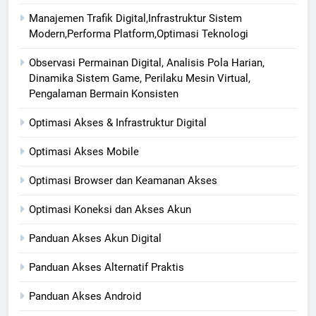
Manajemen Trafik Digital,Infrastruktur Sistem
Modern,Performa Platform,Optimasi Teknologi
Observasi Permainan Digital, Analisis Pola Harian,
Dinamika Sistem Game, Perilaku Mesin Virtual,
Pengalaman Bermain Konsisten
Optimasi Akses & Infrastruktur Digital
Optimasi Akses Mobile
Optimasi Browser dan Keamanan Akses
Optimasi Koneksi dan Akses Akun
Panduan Akses Akun Digital
Panduan Akses Alternatif Praktis
Panduan Akses Android