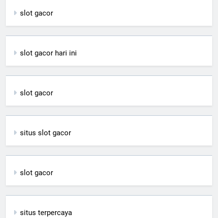
slot gacor
slot gacor hari ini
slot gacor
situs slot gacor
slot gacor
situs terpercaya