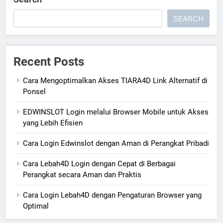
SEARCH
Recent Posts
Cara Mengoptimalkan Akses TIARA4D Link Alternatif di
Ponsel
EDWINSLOT Login melalui Browser Mobile untuk Akses
yang Lebih Efisien
Cara Login Edwinslot dengan Aman di Perangkat Pribadi
Cara Lebah4D Login dengan Cepat di Berbagai
Perangkat secara Aman dan Praktis
Cara Login Lebah4D dengan Pengaturan Browser yang
Optimal