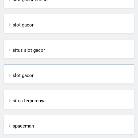
slot gacor
situs slot gacor
slot gacor
situs terpercaya
spaceman