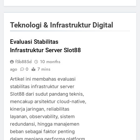
Teknologi & Infrastruktur Digital
Evaluasi Stabilitas
Infrastruktur Server Slot88
f5b885d
10 months
ago
0
7 mins
Artikel ini membahas evaluasi
stabilitas infrastruktur server
Slot88 dari sudut pandang teknis,
mencakup arsitektur cloud-native,
kinerja jaringan, reliabilitas
layanan, observability, sistem
redundansi, hingga manajemen
beban sebagai faktor penting
dalam menjaga performa platform