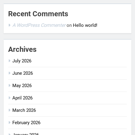
Recent Comments
A WordPress Commenter
on
Hello world!
Archives
July 2026
June 2026
May 2026
April 2026
March 2026
February 2026