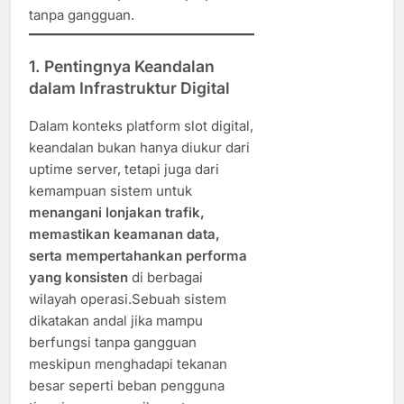
tanpa gangguan.
1. Pentingnya Keandalan
dalam Infrastruktur Digital
Dalam konteks platform slot digital,
keandalan bukan hanya diukur dari
uptime server, tetapi juga dari
kemampuan sistem untuk
menangani lonjakan trafik,
memastikan keamanan data,
serta mempertahankan performa
yang konsisten
di berbagai
wilayah operasi.Sebuah sistem
dikatakan andal jika mampu
berfungsi tanpa gangguan
meskipun menghadapi tekanan
besar seperti beban pengguna