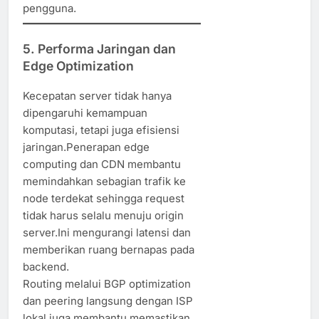
pengguna.
5. Performa Jaringan dan
Edge Optimization
Kecepatan server tidak hanya
dipengaruhi kemampuan
komputasi, tetapi juga efisiensi
jaringan.Penerapan edge
computing dan CDN membantu
memindahkan sebagian trafik ke
node terdekat sehingga request
tidak harus selalu menuju origin
server.Ini mengurangi latensi dan
memberikan ruang bernapas pada
backend.
Routing melalui BGP optimization
dan peering langsung dengan ISP
lokal juga membantu memastikan