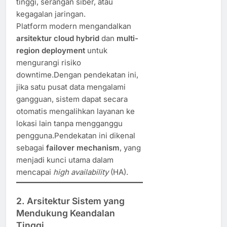
tinggi, serangan siber, atau
kegagalan jaringan.
Platform modern mengandalkan
arsitektur cloud hybrid
dan
multi-
region deployment
untuk
mengurangi risiko
downtime.Dengan pendekatan ini,
jika satu pusat data mengalami
gangguan, sistem dapat secara
otomatis mengalihkan layanan ke
lokasi lain tanpa mengganggu
pengguna.Pendekatan ini dikenal
sebagai
failover mechanism
, yang
menjadi kunci utama dalam
mencapai
high availability
(HA).
2. Arsitektur Sistem yang
Mendukung Keandalan
Tinggi