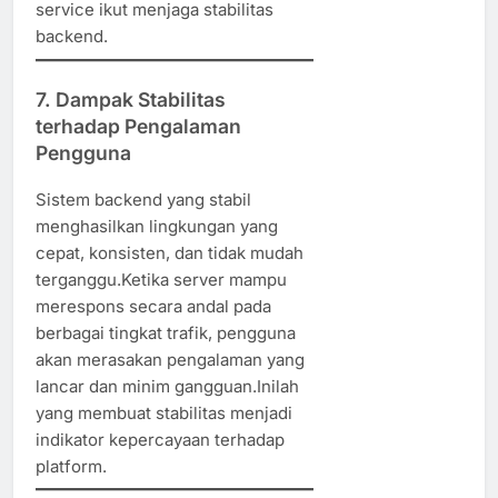
service ikut menjaga stabilitas
backend.
7. Dampak Stabilitas
terhadap Pengalaman
Pengguna
Sistem backend yang stabil
menghasilkan lingkungan yang
cepat, konsisten, dan tidak mudah
terganggu.Ketika server mampu
merespons secara andal pada
berbagai tingkat trafik, pengguna
akan merasakan pengalaman yang
lancar dan minim gangguan.Inilah
yang membuat stabilitas menjadi
indikator kepercayaan terhadap
platform.