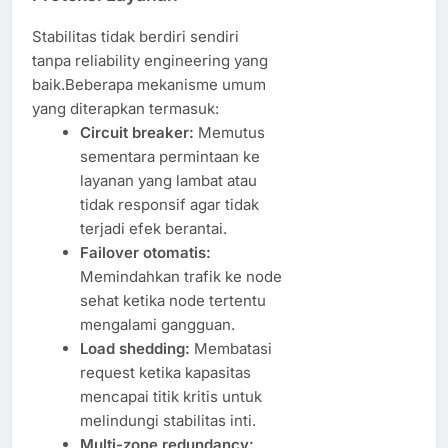
Stabilitas tidak berdiri sendiri
tanpa reliability engineering yang
baik.Beberapa mekanisme umum
yang diterapkan termasuk:
Circuit breaker:
Memutus
sementara permintaan ke
layanan yang lambat atau
tidak responsif agar tidak
terjadi efek berantai.
Failover otomatis:
Memindahkan trafik ke node
sehat ketika node tertentu
mengalami gangguan.
Load shedding:
Membatasi
request ketika kapasitas
mencapai titik kritis untuk
melindungi stabilitas inti.
Multi-zone redundancy: