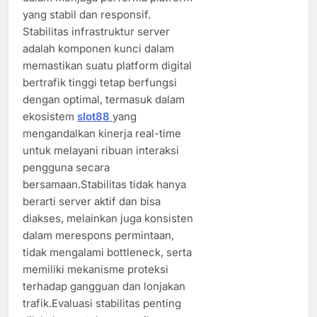
yang stabil dan responsif.
Stabilitas infrastruktur server
adalah komponen kunci dalam
memastikan suatu platform digital
bertrafik tinggi tetap berfungsi
dengan optimal, termasuk dalam
ekosistem
slot88
yang
mengandalkan kinerja real-time
untuk melayani ribuan interaksi
pengguna secara
bersamaan.Stabilitas tidak hanya
berarti server aktif dan bisa
diakses, melainkan juga konsisten
dalam merespons permintaan,
tidak mengalami bottleneck, serta
memiliki mekanisme proteksi
terhadap gangguan dan lonjakan
trafik.Evaluasi stabilitas penting