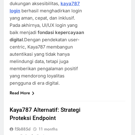
dukungan aksesibilitas,
kaya787
login
berhasil menghadirkan login
yang aman, cepat, dan inklusif.
Pada akhirnya, UI/UX login yang
baik menjadi
fondasi kepercayaan
digital
.Dengan pendekatan user-
centric, Kaya787 membangun
autentikasi yang tidak hanya
melindungi data, tetapi juga
memberikan pengalaman positif
yang mendorong loyalitas
pengguna di era digital.
Read More
Kaya787 Alternatif: Strategi
Proteksi Endpoint
f5b885d
11 months