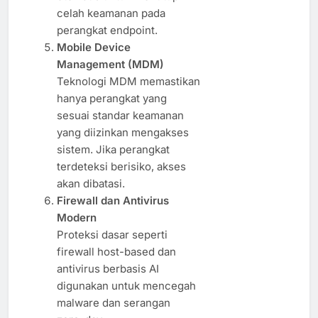
celah keamanan pada
perangkat endpoint.
Mobile Device
Management (MDM)
Teknologi MDM memastikan
hanya perangkat yang
sesuai standar keamanan
yang diizinkan mengakses
sistem. Jika perangkat
terdeteksi berisiko, akses
akan dibatasi.
Firewall dan Antivirus
Modern
Proteksi dasar seperti
firewall host-based dan
antivirus berbasis AI
digunakan untuk mencegah
malware dan serangan