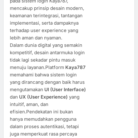
pada sistem login Kaya787,
mencakup prinsip desain modern,
keamanan terintegrasi, tantangan
implementasi, serta dampaknya
terhadap user experience yang
lebih aman dan nyaman.
Dalam dunia digital yang semakin
kompetitif, desain antarmuka login
tidak lagi sekadar pintu masuk
menuju layanan.Platform
Kaya787
memahami bahwa sistem login
yang dirancang dengan baik harus
mengutamakan
UI (User Interface)
dan
UX (User Experience)
yang
intuitif, aman, dan
efisien.Pendekatan ini bukan
hanya memudahkan pengguna
dalam proses autentikasi, tetapi
juga memperkuat rasa percaya