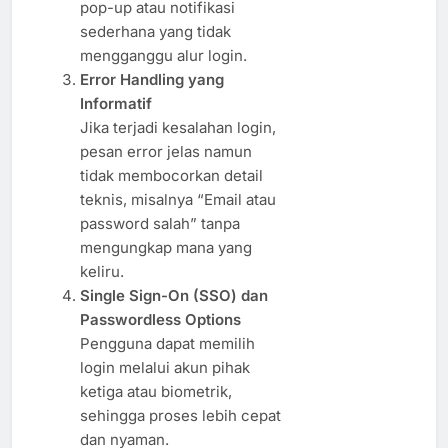
pop-up atau notifikasi
sederhana yang tidak
mengganggu alur login.
Error Handling yang
Informatif
Jika terjadi kesalahan login,
pesan error jelas namun
tidak membocorkan detail
teknis, misalnya “Email atau
password salah” tanpa
mengungkap mana yang
keliru.
Single Sign-On (SSO) dan
Passwordless Options
Pengguna dapat memilih
login melalui akun pihak
ketiga atau biometrik,
sehingga proses lebih cepat
dan nyaman.