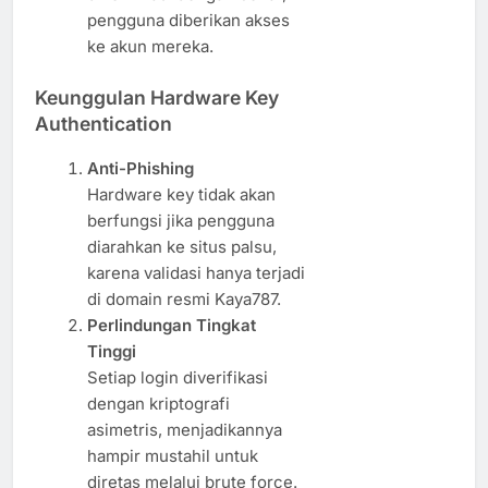
pengguna diberikan akses
ke akun mereka.
Keunggulan Hardware Key
Authentication
Anti-Phishing
Hardware key tidak akan
berfungsi jika pengguna
diarahkan ke situs palsu,
karena validasi hanya terjadi
di domain resmi Kaya787.
Perlindungan Tingkat
Tinggi
Setiap login diverifikasi
dengan kriptografi
asimetris, menjadikannya
hampir mustahil untuk
diretas melalui brute force.