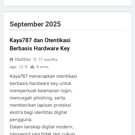
September 2025
Kaya787 dan Otentikasi
Berbasis Hardware Key
f5b885d
11 months
ago
0
5 mins
Kaya787 menerapkan otentikasi
berbasis hardware key untuk
memperkuat keamanan login,
mencegah phishing, serta
memberikan lapisan proteksi
ekstra bagi identitas digital
pengguna.
Dalam lanskap digital modern,
password saja tidak lagi cukup