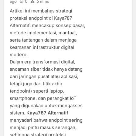
ago
0
5 mins
Artikel ini membahas strategi
proteksi endpoint di Kaya787
Alternatif, mencakup konsep dasar,
metode implementasi, manfaat,
serta tantangan dalam menjaga
keamanan infrastruktur digital
modern.
Dalam era transformasi digital,
ancaman siber tidak hanya datang
dari jaringan pusat atau aplikasi,
tetapi juga dari titik akhir
(endpoint) seperti laptop,
smartphone, dan perangkat IoT
yang digunakan untuk mengakses
sistem.
Kaya787 Alternatif
menyadari bahwa endpoint sering
menjadi pintu masuk serangan,
sehingga strategi proteksi