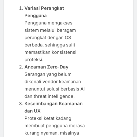
Variasi Perangkat
Pengguna
Pengguna mengakses
sistem melalui beragam
perangkat dengan OS
berbeda, sehingga sulit
memastikan konsistensi
proteksi.
Ancaman Zero-Day
Serangan yang belum
dikenali vendor keamanan
menuntut solusi berbasis AI
dan threat intelligence.
Keseimbangan Keamanan
dan UX
Proteksi ketat kadang
membuat pengguna merasa
kurang nyaman, misalnya