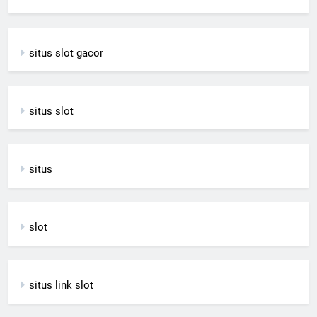
situs slot gacor
situs slot
situs
slot
situs link slot