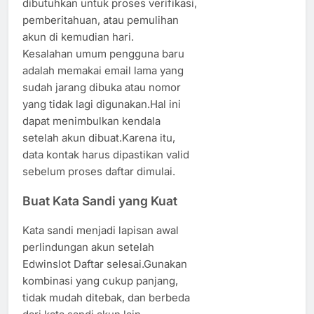
dibutuhkan untuk proses verifikasi,
pemberitahuan, atau pemulihan
akun di kemudian hari.
Kesalahan umum pengguna baru
adalah memakai email lama yang
sudah jarang dibuka atau nomor
yang tidak lagi digunakan.Hal ini
dapat menimbulkan kendala
setelah akun dibuat.Karena itu,
data kontak harus dipastikan valid
sebelum proses daftar dimulai.
Buat Kata Sandi yang Kuat
Kata sandi menjadi lapisan awal
perlindungan akun setelah
Edwinslot Daftar selesai.Gunakan
kombinasi yang cukup panjang,
tidak mudah ditebak, dan berbeda