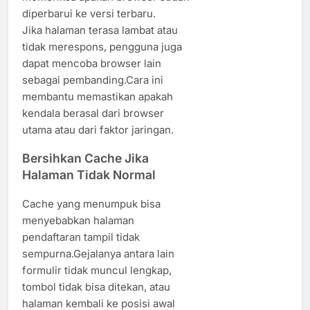
diperbarui ke versi terbaru.
Jika halaman terasa lambat atau
tidak merespons, pengguna juga
dapat mencoba browser lain
sebagai pembanding.Cara ini
membantu memastikan apakah
kendala berasal dari browser
utama atau dari faktor jaringan.
Bersihkan Cache Jika
Halaman Tidak Normal
Cache yang menumpuk bisa
menyebabkan halaman
pendaftaran tampil tidak
sempurna.Gejalanya antara lain
formulir tidak muncul lengkap,
tombol tidak bisa ditekan, atau
halaman kembali ke posisi awal