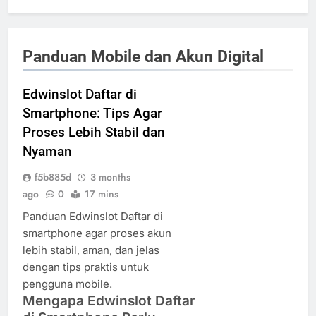
Panduan Mobile dan Akun Digital
Edwinslot Daftar di
Smartphone: Tips Agar
Proses Lebih Stabil dan
Nyaman
f5b885d
3 months
ago
0
17 mins
Panduan Edwinslot Daftar di
smartphone agar proses akun
lebih stabil, aman, dan jelas
dengan tips praktis untuk
pengguna mobile.
Mengapa Edwinslot Daftar