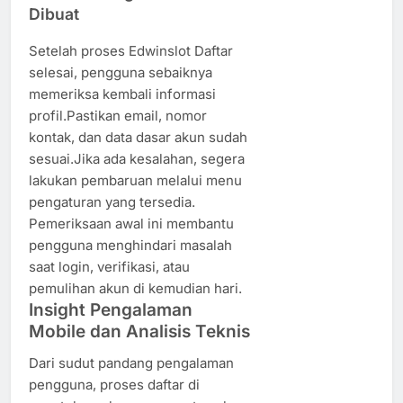
Dibuat
Setelah proses Edwinslot Daftar
selesai, pengguna sebaiknya
memeriksa kembali informasi
profil.Pastikan email, nomor
kontak, dan data dasar akun sudah
sesuai.Jika ada kesalahan, segera
lakukan pembaruan melalui menu
pengaturan yang tersedia.
Pemeriksaan awal ini membantu
pengguna menghindari masalah
saat login, verifikasi, atau
pemulihan akun di kemudian hari.
Insight Pengalaman
Mobile dan Analisis Teknis
Dari sudut pandang pengalaman
pengguna, proses daftar di