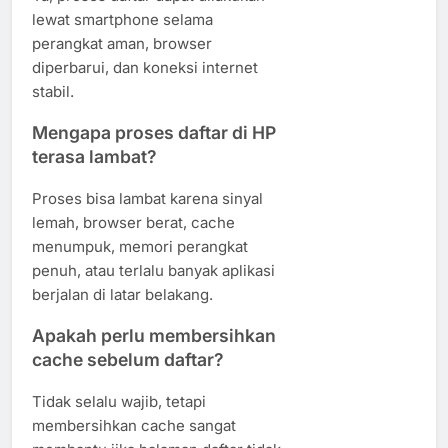
lewat smartphone selama
perangkat aman, browser
diperbarui, dan koneksi internet
stabil.
Mengapa proses daftar di HP
terasa lambat?
Proses bisa lambat karena sinyal
lemah, browser berat, cache
menumpuk, memori perangkat
penuh, atau terlalu banyak aplikasi
berjalan di latar belakang.
Apakah perlu membersihkan
cache sebelum daftar?
Tidak selalu wajib, tetapi
membersihkan cache sangat