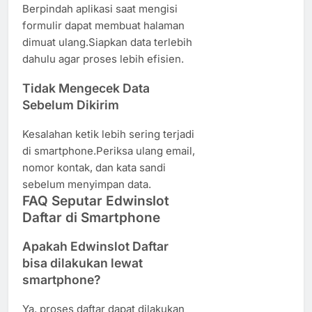
Berpindah aplikasi saat mengisi
formulir dapat membuat halaman
dimuat ulang.Siapkan data terlebih
dahulu agar proses lebih efisien.
Tidak Mengecek Data
Sebelum Dikirim
Kesalahan ketik lebih sering terjadi
di smartphone.Periksa ulang email,
nomor kontak, dan kata sandi
sebelum menyimpan data.
FAQ Seputar Edwinslot
Daftar di Smartphone
Apakah Edwinslot Daftar
bisa dilakukan lewat
smartphone?
Ya, proses daftar dapat dilakukan