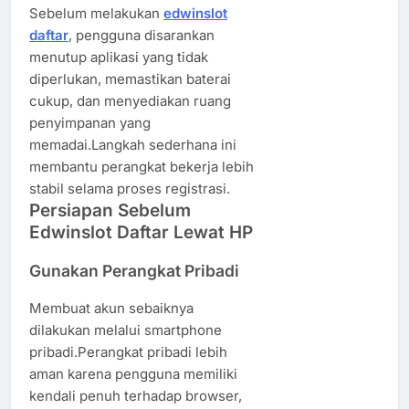
Sebelum melakukan
edwinslot
daftar
, pengguna disarankan
menutup aplikasi yang tidak
diperlukan, memastikan baterai
cukup, dan menyediakan ruang
penyimpanan yang
memadai.Langkah sederhana ini
membantu perangkat bekerja lebih
stabil selama proses registrasi.
Persiapan Sebelum
Edwinslot Daftar Lewat HP
Gunakan Perangkat Pribadi
Membuat akun sebaiknya
dilakukan melalui smartphone
pribadi.Perangkat pribadi lebih
aman karena pengguna memiliki
kendali penuh terhadap browser,