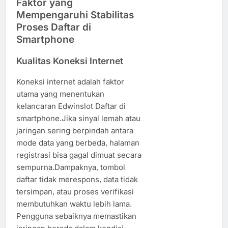
Faktor yang
Mempengaruhi Stabilitas
Proses Daftar di
Smartphone
Kualitas Koneksi Internet
Koneksi internet adalah faktor
utama yang menentukan
kelancaran Edwinslot Daftar di
smartphone.Jika sinyal lemah atau
jaringan sering berpindah antara
mode data yang berbeda, halaman
registrasi bisa gagal dimuat secara
sempurna.Dampaknya, tombol
daftar tidak merespons, data tidak
tersimpan, atau proses verifikasi
membutuhkan waktu lebih lama.
Pengguna sebaiknya memastikan