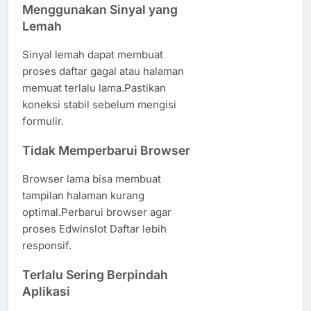
Menggunakan Sinyal yang
Lemah
Sinyal lemah dapat membuat
proses daftar gagal atau halaman
memuat terlalu lama.Pastikan
koneksi stabil sebelum mengisi
formulir.
Tidak Memperbarui Browser
Browser lama bisa membuat
tampilan halaman kurang
optimal.Perbarui browser agar
proses Edwinslot Daftar lebih
responsif.
Terlalu Sering Berpindah
Aplikasi