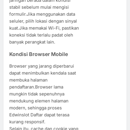
jaringan berada dalam kondisi
stabil sebelum mulai mengisi
formulir.Jika menggunakan data
seluler, pilih lokasi dengan sinyal
kuat.Jika memakai Wi-Fi, pastikan
koneksi tidak terlalu padat oleh
banyak perangkat lain.
Kondisi Browser Mobile
Browser yang jarang diperbarui
dapat menimbulkan kendala saat
membuka halaman
pendaftaran.Browser lama
mungkin tidak sepenuhnya
mendukung elemen halaman
modern, sehingga proses
Edwinslot Daftar dapat terasa
kurang responsif.
Selain itu, cache dan cookie yang