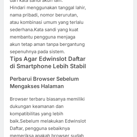
dari kata sandi akun lain.
Hindari menggunakan tanggal lahir,
nama pribadi, nomor berurutan,
atau kombinasi umum yang terlalu
sederhana.Kata sandi yang kuat
membantu pengguna menjaga
akun tetap aman tanpa bergantung
sepenuhnya pada sistem.
Tips Agar Edwinslot Daftar
di Smartphone Lebih Stabil
Perbarui Browser Sebelum
Mengakses Halaman
Browser terbaru biasanya memiliki
dukungan keamanan dan
kompatibilitas yang lebih
baik.Sebelum melakukan Edwinslot
Daftar, pengguna sebaiknya
memeriksa apakah browser sudah