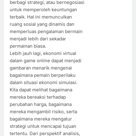
berbagi strategi, atau bernegosiasi
untuk memperoleh keuntungan
terbaik. Hal ini memunculkan
ruang sosial yang dinamis dan
memperluas pengalaman bermain
menjadi lebih dari sekadar
permainan biasa.
Lebih jauh lagi, ekonomi virtual
dalam game online dapat menjadi
gambaran menarik mengenai
bagaimana pemain berperilaku
dalam situasi ekonomi simulasi.
Kita dapat melihat bagaimana
mereka bereaksi terhadap
perubahan harga, bagaimana
mereka mengambil risiko, serta
bagaimana mereka mengatur
strategi untuk mencapai tujuan
tertentu. Dari perspektif analisis,