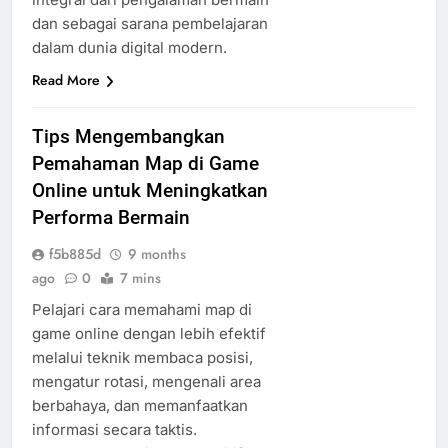
dan sebagai sarana pembelajaran
dalam dunia digital modern.
Read More
Tips Mengembangkan
Pemahaman Map di Game
Online untuk Meningkatkan
Performa Bermain
f5b885d
9 months
ago
0
7 mins
Pelajari cara memahami map di
game online dengan lebih efektif
melalui teknik membaca posisi,
mengatur rotasi, mengenali area
berbahaya, dan memanfaatkan
informasi secara taktis.