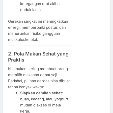
ketegangan otot akibat
duduk lama.
Gerakan singkat ini meningkatkan
energi, memperbaiki postur, dan
menurunkan risiko gangguan
muskuloskeletal.
2. Pola Makan Sehat yang
Praktis
Kesibukan sering membuat orang
memilih makanan cepat saji.
Padahal, pilihan cerdas bisa dibuat
tanpa banyak waktu:
Siapkan camilan sehat
:
buah, kacang, atau yoghurt
mudah diakses di meja
kerja.