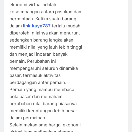
ekonomi virtual adalah
keseimbangan antara pasokan dan
permintaan. Ketika suatu barang
dalam
link kaya787
terlalu mudah
diperoleh, nilainya akan menurun,
sedangkan barang langka akan
memiliki nilai yang jauh lebih tinggi
dan menjadi incaran banyak
pemain. Perubahan ini
mempengaruhi seluruh dinamika
pasar, termasuk aktivitas
perdagangan antar pemain.
Pemain yang mampu membaca
pola pasar dan memahami
perubahan nilai barang biasanya
memiliki keuntungan lebih besar
dalam permainan.
Selain mekanisme harga, ekonomi
virtual juga melibatkan elemen