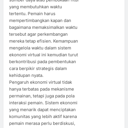
yang membutuhkan waktu
tertentu. Pemain harus
mempertimbangkan kapan dan
bagaimana memaksimalkan waktu
tersebut agar perkembangan
mereka tetap efisien. Kemampuan
mengelola waktu dalam sistem
ekonomi virtual ini kemudian turut
berkontribusi pada pembentukan
cara berpikir strategis dalam
kehidupan nyata.
Pengaruh ekonomi virtual tidak
hanya terbatas pada mekanisme
permainan, tetapi juga pada pola
interaksi pemain. Sistem ekonomi
yang menarik dapat menciptakan
komunitas yang lebih aktif karena
pemain merasa perlu berdiskusi,