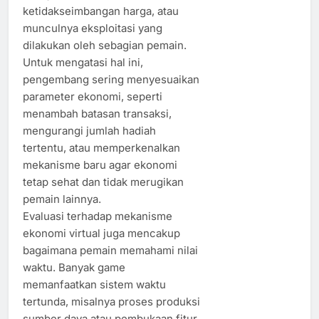
ketidakseimbangan harga, atau
munculnya eksploitasi yang
dilakukan oleh sebagian pemain.
Untuk mengatasi hal ini,
pengembang sering menyesuaikan
parameter ekonomi, seperti
menambah batasan transaksi,
mengurangi jumlah hadiah
tertentu, atau memperkenalkan
mekanisme baru agar ekonomi
tetap sehat dan tidak merugikan
pemain lainnya.
Evaluasi terhadap mekanisme
ekonomi virtual juga mencakup
bagaimana pemain memahami nilai
waktu. Banyak game
memanfaatkan sistem waktu
tertunda, misalnya proses produksi
sumber daya atau pembukaan fitur