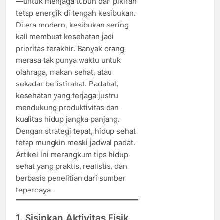
—untuk menjaga tubuh dan pikiran
tetap energik di tengah kesibukan.
Di era modern, kesibukan sering
kali membuat kesehatan jadi
prioritas terakhir. Banyak orang
merasa tak punya waktu untuk
olahraga, makan sehat, atau
sekadar beristirahat. Padahal,
kesehatan yang terjaga justru
mendukung produktivitas dan
kualitas hidup jangka panjang.
Dengan strategi tepat, hidup sehat
tetap mungkin meski jadwal padat.
Artikel ini merangkum tips hidup
sehat yang praktis, realistis, dan
berbasis penelitian dari sumber
tepercaya.
1. Sisipkan Aktivitas Fisik