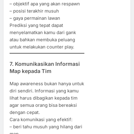
– objektif apa yang akan respawn
– posisi terakhir musuh
– gaya permainan lawan
Prediksi yang tepat dapat
menyelamatkan kamu dari gank
atau bahkan membuka peluang
untuk melakukan counter play.
7. Komunikasikan Informasi
Map kepada Tim
Map awareness bukan hanya untuk
diri sendiri. Informasi yang kamu
lihat harus dibagikan kepada tim
agar semua orang bisa bereaksi
dengan cepat.
Cara komunikasi yang efektif:
– beri tahu musuh yang hilang dari
map