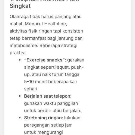
Singkat
Olahraga tidak harus panjang atau
mahal. Menurut Healthline,
aktivitas fisik ringan tapi konsisten
tetap bermanfaat bagi jantung dan
metabolisme. Beberapa strategi
praktis:
“Exercise snacks”
: gerakan
singkat seperti squat, push-
up, atau naik turun tangga
5–10 menit beberapa kali
sehari.
Berjalan saat telepon
:
gunakan waktu panggilan
untuk berdiri atau berjalan.
Stretching ringan
: lakukan
peregangan setiap jam
untuk mengurangi