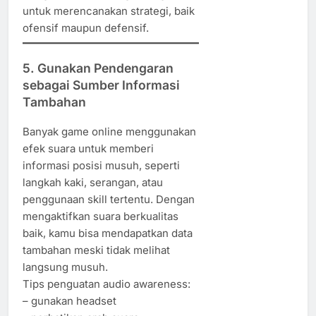
untuk merencanakan strategi, baik
ofensif maupun defensif.
5. Gunakan Pendengaran
sebagai Sumber Informasi
Tambahan
Banyak game online menggunakan
efek suara untuk memberi
informasi posisi musuh, seperti
langkah kaki, serangan, atau
penggunaan skill tertentu. Dengan
mengaktifkan suara berkualitas
baik, kamu bisa mendapatkan data
tambahan meski tidak melihat
langsung musuh.
Tips penguatan audio awareness:
– gunakan headset