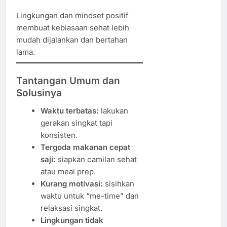
Lingkungan dan mindset positif
membuat kebiasaan sehat lebih
mudah dijalankan dan bertahan
lama.
Tantangan Umum dan
Solusinya
Waktu terbatas:
lakukan
gerakan singkat tapi
konsisten.
Tergoda makanan cepat
saji:
siapkan camilan sehat
atau meal prep.
Kurang motivasi:
sisihkan
waktu untuk “me-time” dan
relaksasi singkat.
Lingkungan tidak