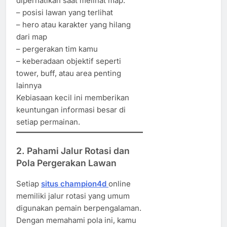
diperhatikan saat melihat map:
– posisi lawan yang terlihat
– hero atau karakter yang hilang
dari map
– pergerakan tim kamu
– keberadaan objektif seperti
tower, buff, atau area penting
lainnya
Kebiasaan kecil ini memberikan
keuntungan informasi besar di
setiap permainan.
2. Pahami Jalur Rotasi dan
Pola Pergerakan Lawan
Setiap
situs champion4d
online
memiliki jalur rotasi yang umum
digunakan pemain berpengalaman.
Dengan memahami pola ini, kamu