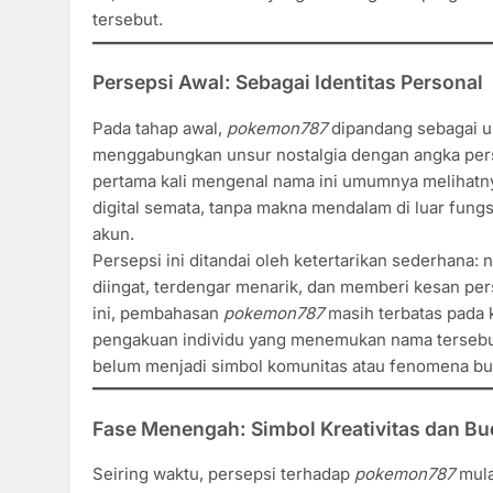
tersebut.
Persepsi Awal: Sebagai Identitas Personal
Pada tahap awal,
pokemon787
dipandang sebagai u
menggabungkan unsur nostalgia dengan angka per
pertama kali mengenal nama ini umumnya melihatny
digital semata, tanpa makna mendalam di luar fung
akun.
Persepsi ini ditandai oleh ketertarikan sederhana:
diingat, terdengar menarik, dan memberi kesan per
ini, pembahasan
pokemon787
masih terbatas pada 
pengakuan individu yang menemukan nama tersebut
belum menjadi simbol komunitas atau fenomena bud
Fase Menengah: Simbol Kreativitas dan Bu
Seiring waktu, persepsi terhadap
pokemon787
mula