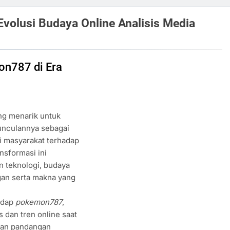
 Evolusi Budaya Online Analisis Media
on787 di Era
ng menarik untuk
munculannya sebagai
si masyarakat terhadap
nsformasi ini
 teknologi, budaya
an serta makna yang
hadap
pokemon787
,
 dan tren online saat
eran pandangan