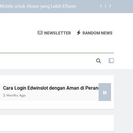
obile untuk Akses yang Lebih Efisien
slot dengan Aman di Perangkat Pribadi
ai Perangkat secara Aman dan Praktis
NEWSLETTER
RANDOM NEWS
es TIARA4D Link Alternatif di Ponsel
 Updates. Informasi Terpercaya Untuk Masyarakat.
obile untuk Akses yang Lebih Efisien
slot dengan Aman di Perangkat Pribadi
ai Perangkat secara Aman dan Praktis
n Edwinslot dengan Aman di Perangkat Pribadi
Cara Leb
2 Months A