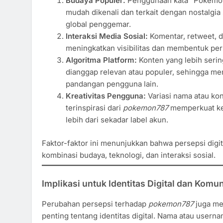
Budaya Populer:
Penggunaan kata “Pokemo
mudah dikenali dan terkait dengan nostalgia
global penggemar.
Interaksi Media Sosial:
Komentar, retweet, 
meningkatkan visibilitas dan membentuk pers
Algoritma Platform:
Konten yang lebih seri
dianggap relevan atau populer, sehingga m
pandangan pengguna lain.
Kreativitas Pengguna:
Variasi nama atau kon
terinspirasi dari
pokemon787
memperkuat ke
lebih dari sekadar label akun.
Faktor-faktor ini menunjukkan bahwa persepsi digit
kombinasi budaya, teknologi, dan interaksi sosial.
Implikasi untuk Identitas Digital dan Komu
Perubahan persepsi terhadap
pokemon787
juga me
penting tentang identitas digital. Nama atau usern