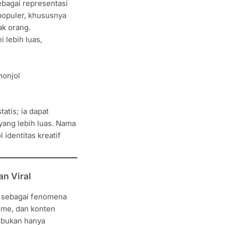
sebagai representasi
populer, khususnya
k orang.
 lebih luas,
nonjol
atis; ia dapat
 yang lebih luas. Nama
identitas kreatif
n Viral
t sebagai fenomena
meme, dan konten
: bukan hanya