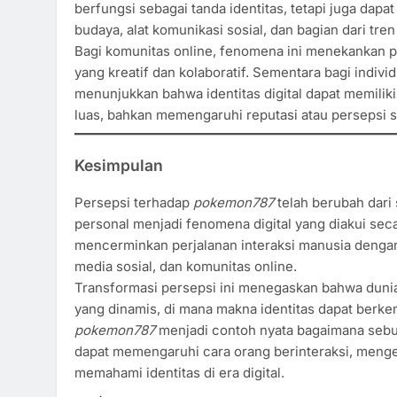
berfungsi sebagai tanda identitas, tetapi juga dapa
budaya, alat komunikasi sosial, dan bagian dari tre
Bagi komunitas online, fenomena ini menekankan p
yang kreatif dan kolaboratif. Sementara bagi indivi
menunjukkan bahwa identitas digital dapat memilik
luas, bahkan memengaruhi reputasi atau persepsi so
Kesimpulan
Persepsi terhadap
pokemon787
telah berubah dari 
personal menjadi fenomena digital yang diakui seca
mencerminkan perjalanan interaksi manusia denga
media sosial, dan komunitas online.
Transformasi persepsi ini menegaskan bahwa dunia 
yang dinamis, di mana makna identitas dapat berke
pokemon787
menjadi contoh nyata bagaimana seb
dapat memengaruhi cara orang berinteraksi, mengek
memahami identitas di era digital.