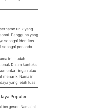
sername unik yang
sonal. Pengguna yang
a sebagai identitas
si sebagai penanda
 nama ini mudah
sonal. Dalam konteks
komentar ringan atau
 menarik. Nama ini
aya yang lebih luas.
daya Populer
i bergeser. Nama ini