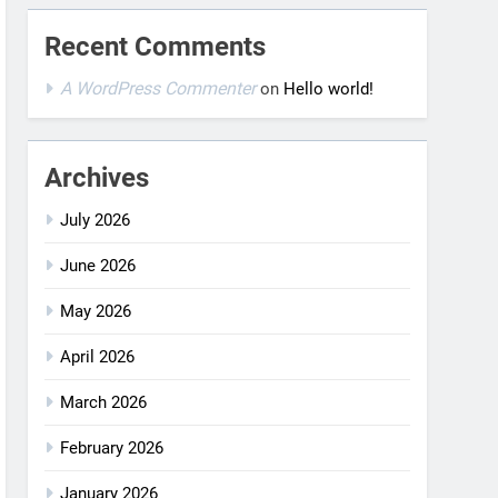
Recent Comments
A WordPress Commenter
on
Hello world!
Archives
July 2026
June 2026
May 2026
April 2026
March 2026
February 2026
January 2026