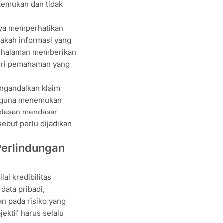
temukan dan tidak
nya memperhatikan
pakah informasi yang
h halaman memberikan
eri pemahaman yang
engandalkan klaim
engguna menemukan
jelasan mendasar
ebut perlu dijadikan
Perlindungan
ai kredibilitas
data pribadi,
kan pada risiko yang
ektif harus selalu