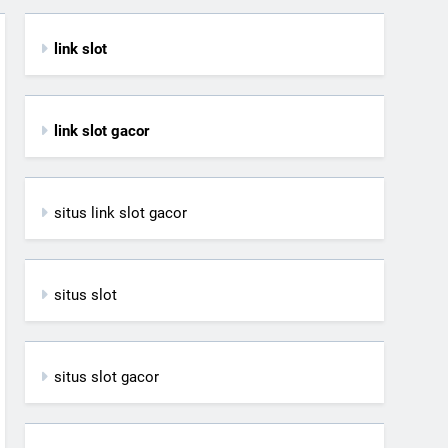
link slot
link slot gacor
situs link slot gacor
situs slot
situs slot gacor