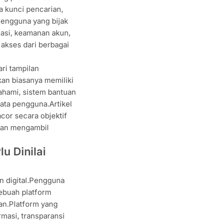
a kunci pencarian,
.Pengguna yang bijak
rmasi, keamanan akun,
 akses dari berbagai
ari tampilan
kan biasanya memiliki
ahami, sistem bantuan
data pengguna.Artikel
acor secara objektif
dan mengambil
u Dinilai
n digital.Pengguna
ebuah platform
ian.Platform yang
masi, transparansi