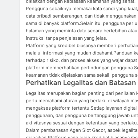
dikaitkan dengan kebiasaan keamanan yang sehat.
Pengguna sebaiknya memakai kata sandi yang kuat
data pribadi sembarangan, dan tidak menggunakan 
sama di banyak platform.Selain itu, pengguna perlu
halaman yang meminta data secara berlebihan ata
instruksi tanpa penjelasan yang jelas.
Platform yang kredibel biasanya memberi perhati
melalui informasi yang mudah dipahami.Panduan k
terhadap risiko, dan proses akses yang wajar dapa
platform memperhatikan perlindungan pengguna.Seb
keamanan tidak dijelaskan sama sekali, pengguna se
Perhatikan Legalitas dan Batasa
Legalitas merupakan bagian penting dari penilaian 
perlu memahami aturan yang berlaku di wilayah m
mengakses platform tertentu.Setiap layanan digital
penggunaan, dan pengguna bertanggung jawab un
aktivitasnya sesuai dengan ketentuan yang berlaku.
Dalam pembahasan Agen Slot Gacor, aspek legalita
diabaikan.Platform yang lebih kredibel biasanya m