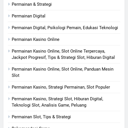
Permainan & Strategi
Permainan Digital
Permainan Digital, Psikologi Pemain, Edukasi Teknologi
Permainan Kasino Online
Permainan Kasino Online, Slot Online Terpercaya,
Jackpot Progresif, Tips & Strategi Slot, Hiburan Digital
Permainan Kasino Online, Slot Online, Panduan Mesin
Slot
Permainan Kasino, Strategi Permainan, Slot Populer
Permainan Kasino, Strategi Slot, Hiburan Digital,
Teknologi Slot, Analisis Game, Peluang
Permainan Slot, Tips & Strategi