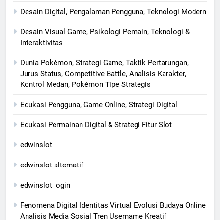
Desain Digital, Pengalaman Pengguna, Teknologi Modern
Desain Visual Game, Psikologi Pemain, Teknologi &
Interaktivitas
Dunia Pokémon, Strategi Game, Taktik Pertarungan,
Jurus Status, Competitive Battle, Analisis Karakter,
Kontrol Medan, Pokémon Tipe Strategis
Edukasi Pengguna, Game Online, Strategi Digital
Edukasi Permainan Digital & Strategi Fitur Slot
edwinslot
edwinslot alternatif
edwinslot login
Fenomena Digital Identitas Virtual Evolusi Budaya Online
Analisis Media Sosial Tren Username Kreatif