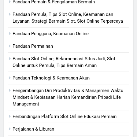
Panduan Pemain & Pengalaman Bermain
Panduan Pemula, Tips Slot Online, Keamanan dan
Layanan, Strategi Bermain Slot, Slot Online Terpercaya
Panduan Pengguna, Keamanan Online
Panduan Permainan
Panduan Slot Online, Rekomendasi Situs Judi, Slot
Online untuk Pemula, Tips Bermain Aman
Panduan Teknologi & Keamanan Akun
Pengembangan Diri Produktivitas & Manajemen Waktu
Mindset & Kebiasaan Harian Kemandirian Pribadi Life
Management
Perbandingan Platform Slot Online Edukasi Pemain
Perjalanan & Liburan