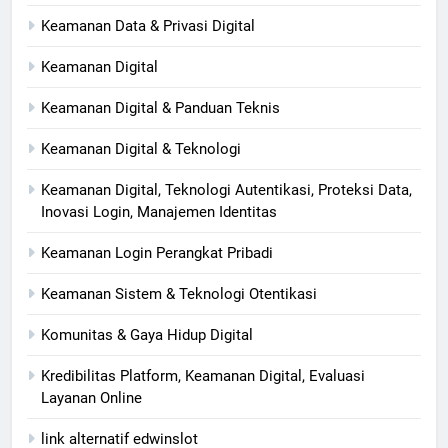
Keamanan Data & Privasi Digital
Keamanan Digital
Keamanan Digital & Panduan Teknis
Keamanan Digital & Teknologi
Keamanan Digital, Teknologi Autentikasi, Proteksi Data,
Inovasi Login, Manajemen Identitas
Keamanan Login Perangkat Pribadi
Keamanan Sistem & Teknologi Otentikasi
Komunitas & Gaya Hidup Digital
Kredibilitas Platform, Keamanan Digital, Evaluasi
Layanan Online
link alternatif edwinslot