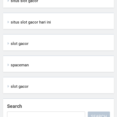
situs slot gacor
situs slot gacor hari ini
slot gacor
spaceman
slot gacor
Search
SEARCH