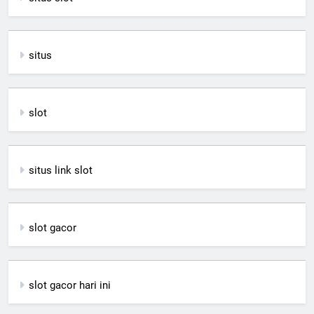
situs
slot
situs link slot
slot gacor
slot gacor hari ini