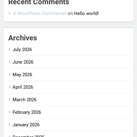
Recent Comments
A WordPress Commenter
on
Hello world!
Archives
July 2026
June 2026
May 2026
April 2026
March 2026
February 2026
January 2026