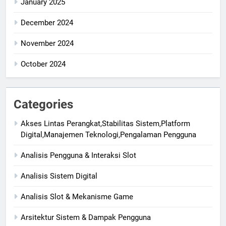
January 2025
December 2024
November 2024
October 2024
Categories
Akses Lintas Perangkat,Stabilitas Sistem,Platform
Digital,Manajemen Teknologi,Pengalaman Pengguna
Analisis Pengguna & Interaksi Slot
Analisis Sistem Digital
Analisis Slot & Mekanisme Game
Arsitektur Sistem & Dampak Pengguna