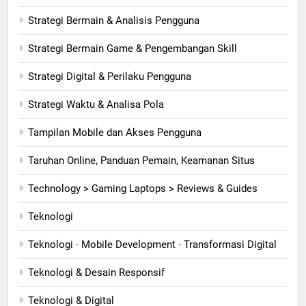
Strategi Bermain & Analisis Pengguna
Strategi Bermain Game & Pengembangan Skill
Strategi Digital & Perilaku Pengguna
Strategi Waktu & Analisa Pola
Tampilan Mobile dan Akses Pengguna
Taruhan Online, Panduan Pemain, Keamanan Situs
Technology > Gaming Laptops > Reviews & Guides
Teknologi
Teknologi · Mobile Development · Transformasi Digital
Teknologi & Desain Responsif
Teknologi & Digital