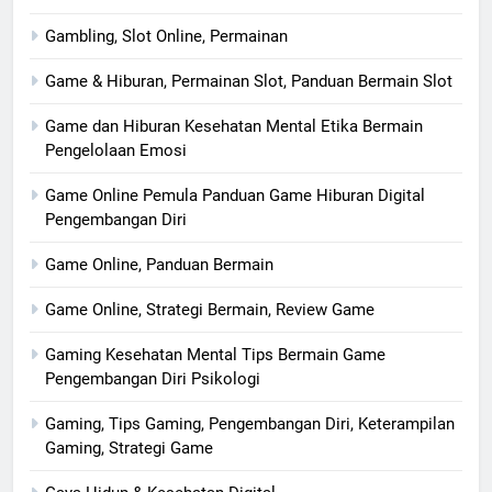
Gambling, Slot Online, Permainan
Game & Hiburan, Permainan Slot, Panduan Bermain Slot
Game dan Hiburan Kesehatan Mental Etika Bermain
Pengelolaan Emosi
Game Online Pemula Panduan Game Hiburan Digital
Pengembangan Diri
Game Online, Panduan Bermain
Game Online, Strategi Bermain, Review Game
Gaming Kesehatan Mental Tips Bermain Game
Pengembangan Diri Psikologi
Gaming, Tips Gaming, Pengembangan Diri, Keterampilan
Gaming, Strategi Game