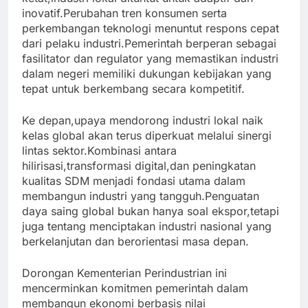
inovatif.Perubahan tren konsumen serta
perkembangan teknologi menuntut respons cepat
dari pelaku industri.Pemerintah berperan sebagai
fasilitator dan regulator yang memastikan industri
dalam negeri memiliki dukungan kebijakan yang
tepat untuk berkembang secara kompetitif.
Ke depan,upaya mendorong industri lokal naik
kelas global akan terus diperkuat melalui sinergi
lintas sektor.Kombinasi antara
hilirisasi,transformasi digital,dan peningkatan
kualitas SDM menjadi fondasi utama dalam
membangun industri yang tangguh.Penguatan
daya saing global bukan hanya soal ekspor,tetapi
juga tentang menciptakan industri nasional yang
berkelanjutan dan berorientasi masa depan.
Dorongan Kementerian Perindustrian ini
mencerminkan komitmen pemerintah dalam
membangun ekonomi berbasis nilai