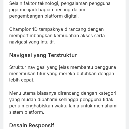
Selain faktor teknologi, pengalaman pengguna
juga menjadi bagian penting dalam
pengembangan platform digital.
Champion4D tampaknya dirancang dengan
mempertimbangkan kemudahan akses serta
navigasi yang intuitif.
Navigasi yang Terstruktur
Struktur navigasi yang jelas membantu pengguna
menemukan fitur yang mereka butuhkan dengan
lebih cepat.
Menu utama biasanya dirancang dengan kategori
yang mudah dipahami sehingga pengguna tidak
perlu menghabiskan waktu lama untuk memahami
sistem platform.
Desain Responsif