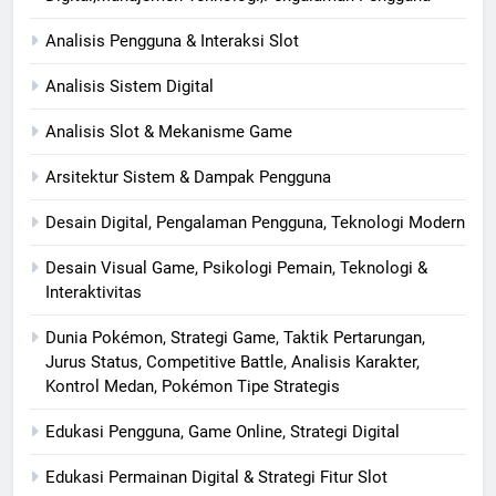
Analisis Pengguna & Interaksi Slot
Analisis Sistem Digital
Analisis Slot & Mekanisme Game
Arsitektur Sistem & Dampak Pengguna
Desain Digital, Pengalaman Pengguna, Teknologi Modern
Desain Visual Game, Psikologi Pemain, Teknologi &
Interaktivitas
Dunia Pokémon, Strategi Game, Taktik Pertarungan,
Jurus Status, Competitive Battle, Analisis Karakter,
Kontrol Medan, Pokémon Tipe Strategis
Edukasi Pengguna, Game Online, Strategi Digital
Edukasi Permainan Digital & Strategi Fitur Slot