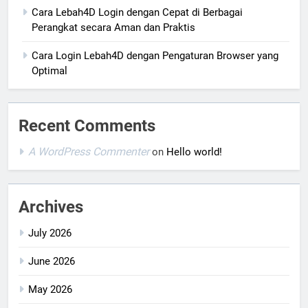
Cara Lebah4D Login dengan Cepat di Berbagai
Perangkat secara Aman dan Praktis
Cara Login Lebah4D dengan Pengaturan Browser yang
Optimal
Recent Comments
A WordPress Commenter
on
Hello world!
Archives
July 2026
June 2026
May 2026