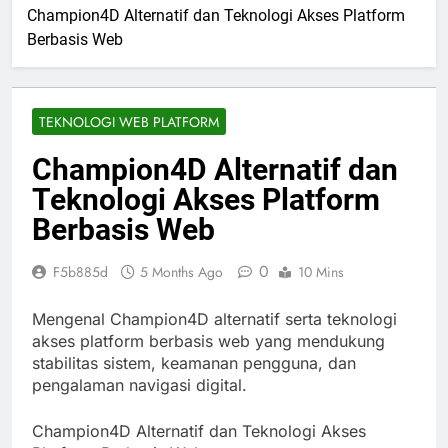
Champion4D Alternatif dan Teknologi Akses Platform
Berbasis Web
TEKNOLOGI WEB PLATFORM
Champion4D Alternatif dan
Teknologi Akses Platform
Berbasis Web
0
F5b885d
5 Months Ago
10 Mins
Mengenal Champion4D alternatif serta teknologi
akses platform berbasis web yang mendukung
stabilitas sistem, keamanan pengguna, dan
pengalaman navigasi digital.
Champion4D Alternatif dan Teknologi Akses