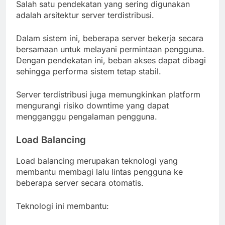
Salah satu pendekatan yang sering digunakan
adalah arsitektur server terdistribusi.
Dalam sistem ini, beberapa server bekerja secara
bersamaan untuk melayani permintaan pengguna.
Dengan pendekatan ini, beban akses dapat dibagi
sehingga performa sistem tetap stabil.
Server terdistribusi juga memungkinkan platform
mengurangi risiko downtime yang dapat
mengganggu pengalaman pengguna.
Load Balancing
Load balancing merupakan teknologi yang
membantu membagi lalu lintas pengguna ke
beberapa server secara otomatis.
Teknologi ini membantu: