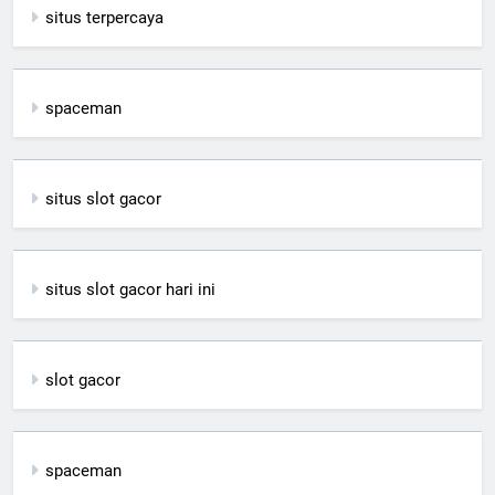
situs terpercaya
spaceman
situs slot gacor
situs slot gacor hari ini
slot gacor
spaceman