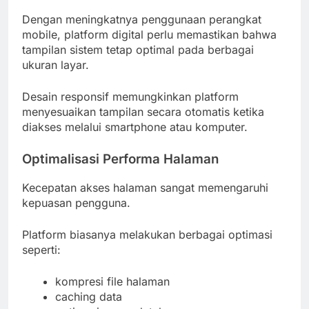
Dengan meningkatnya penggunaan perangkat
mobile, platform digital perlu memastikan bahwa
tampilan sistem tetap optimal pada berbagai
ukuran layar.
Desain responsif memungkinkan platform
menyesuaikan tampilan secara otomatis ketika
diakses melalui smartphone atau komputer.
Optimalisasi Performa Halaman
Kecepatan akses halaman sangat memengaruhi
kepuasan pengguna.
Platform biasanya melakukan berbagai optimasi
seperti:
kompresi file halaman
caching data