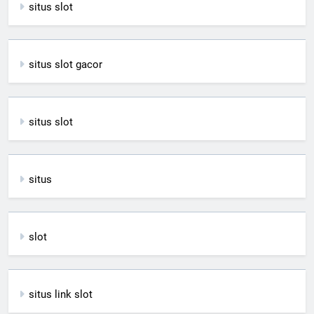
situs slot
situs slot gacor
situs slot
situs
slot
situs link slot