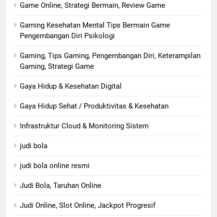
Game Online, Strategi Bermain, Review Game
Gaming Kesehatan Mental Tips Bermain Game
Pengembangan Diri Psikologi
Gaming, Tips Gaming, Pengembangan Diri, Keterampilan
Gaming, Strategi Game
Gaya Hidup & Kesehatan Digital
Gaya Hidup Sehat / Produktivitas & Kesehatan
Infrastruktur Cloud & Monitoring Sistem
judi bola
judi bola online resmi
Judi Bola, Taruhan Online
Judi Online, Slot Online, Jackpot Progresif