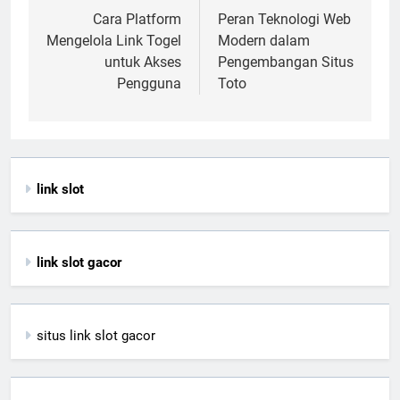
navigation
Cara Platform
Peran Teknologi Web
Mengelola Link Togel
Modern dalam
untuk Akses
Pengembangan Situs
Pengguna
Toto
link slot
link slot gacor
situs link slot gacor