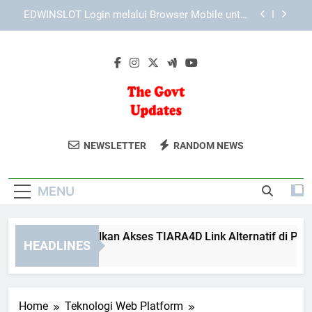
Skip
Cara Login Edwinslot dengan Aman di Perangkat
to
Pribadi
content
Cara Lebah4D Login dengan Cepat di Berbagai
Perangkat secara Aman dan Praktis
Cara Mengoptimalkan Akses TIARA4D Link
Alternatif di Ponsel
EDWINSLOT Login melalui Browser Mobile untuk
Akses yang Lebih Efisien
The Govt
Dapatkan Berita Terkini Dan Update Dari
Cara Login Edwinslot dengan Aman di Perangkat
NEWSLETTER
RANDOM NEWS
Pribadi
Updates
Dunia Pemerintahan Di The Govt
Cara Lebah4D Login dengan Cepat di Berbagai
Updates. Informasi Terpercaya Untuk
Perangkat secara Aman dan Praktis
MENU
Masyarakat.
ra Mengoptimalkan Akses TIARA4D Link Alternatif di Ponsel
HEADLINES
Weeks Ago
Home
Teknologi Web Platform