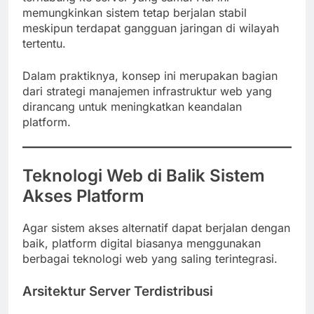
memungkinkan sistem tetap berjalan stabil
meskipun terdapat gangguan jaringan di wilayah
tertentu.
Dalam praktiknya, konsep ini merupakan bagian
dari strategi manajemen infrastruktur web yang
dirancang untuk meningkatkan keandalan
platform.
Teknologi Web di Balik Sistem
Akses Platform
Agar sistem akses alternatif dapat berjalan dengan
baik, platform digital biasanya menggunakan
berbagai teknologi web yang saling terintegrasi.
Arsitektur Server Terdistribusi