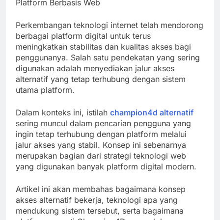
Platform Berbasis Web
Perkembangan teknologi internet telah mendorong
berbagai platform digital untuk terus
meningkatkan stabilitas dan kualitas akses bagi
penggunanya. Salah satu pendekatan yang sering
digunakan adalah menyediakan jalur akses
alternatif yang tetap terhubung dengan sistem
utama platform.
Dalam konteks ini, istilah
champion4d alternatif
sering muncul dalam pencarian pengguna yang
ingin tetap terhubung dengan platform melalui
jalur akses yang stabil. Konsep ini sebenarnya
merupakan bagian dari strategi teknologi web
yang digunakan banyak platform digital modern.
Artikel ini akan membahas bagaimana konsep
akses alternatif bekerja, teknologi apa yang
mendukung sistem tersebut, serta bagaimana