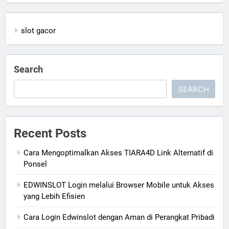
slot gacor
Search
SEARCH
Recent Posts
Cara Mengoptimalkan Akses TIARA4D Link Alternatif di
Ponsel
EDWINSLOT Login melalui Browser Mobile untuk Akses
yang Lebih Efisien
Cara Login Edwinslot dengan Aman di Perangkat Pribadi