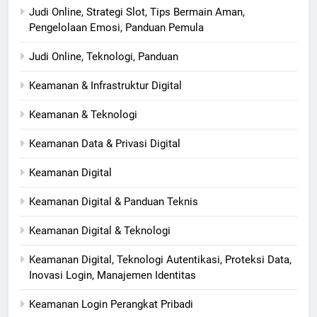
Judi Online, Strategi Slot, Tips Bermain Aman,
Pengelolaan Emosi, Panduan Pemula
Judi Online, Teknologi, Panduan
Keamanan & Infrastruktur Digital
Keamanan & Teknologi
Keamanan Data & Privasi Digital
Keamanan Digital
Keamanan Digital & Panduan Teknis
Keamanan Digital & Teknologi
Keamanan Digital, Teknologi Autentikasi, Proteksi Data,
Inovasi Login, Manajemen Identitas
Keamanan Login Perangkat Pribadi