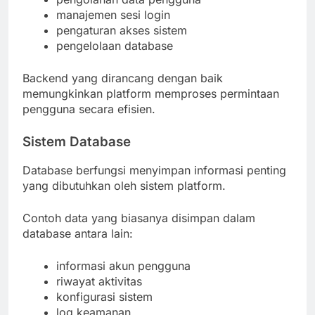
manajemen sesi login
pengaturan akses sistem
pengelolaan database
Backend yang dirancang dengan baik
memungkinkan platform memproses permintaan
pengguna secara efisien.
Sistem Database
Database berfungsi menyimpan informasi penting
yang dibutuhkan oleh sistem platform.
Contoh data yang biasanya disimpan dalam
database antara lain:
informasi akun pengguna
riwayat aktivitas
konfigurasi sistem
log keamanan