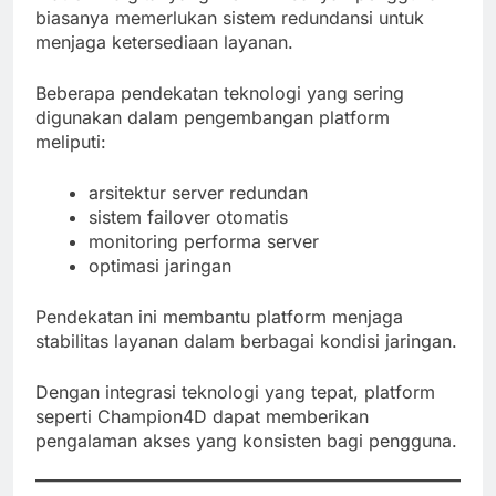
biasanya memerlukan sistem redundansi untuk
menjaga ketersediaan layanan.
Beberapa pendekatan teknologi yang sering
digunakan dalam pengembangan platform
meliputi:
arsitektur server redundan
sistem failover otomatis
monitoring performa server
optimasi jaringan
Pendekatan ini membantu platform menjaga
stabilitas layanan dalam berbagai kondisi jaringan.
Dengan integrasi teknologi yang tepat, platform
seperti Champion4D dapat memberikan
pengalaman akses yang konsisten bagi pengguna.