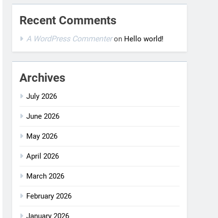
Recent Comments
A WordPress Commenter
on
Hello world!
Archives
July 2026
June 2026
May 2026
April 2026
March 2026
February 2026
January 2026