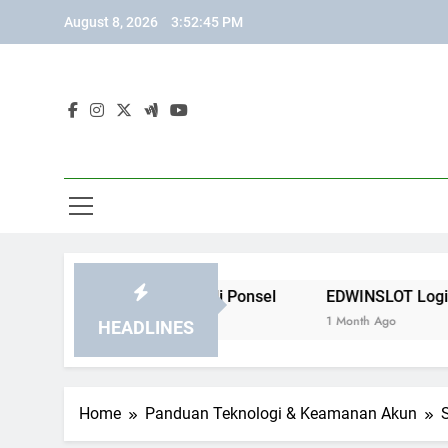
Skip
August 8, 2026
3:52:46 PM
to
content
The
Dapatkan B
Link Alternatif di Ponsel
EDWINSLOT Login melalui Bro
1 Month Ago
HEADLINES
Home
Panduan Teknologi & Keamanan Akun