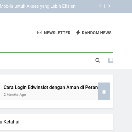
obile untuk Akses yang Lebih Efisien
slot dengan Aman di Perangkat Pribadi
ai Perangkat secara Aman dan Praktis
NEWSLETTER
RANDOM NEWS
es TIARA4D Link Alternatif di Ponsel
 Updates. Informasi Terpercaya Untuk Masyarakat.
obile untuk Akses yang Lebih Efisien
slot dengan Aman di Perangkat Pribadi
ai Perangkat secara Aman dan Praktis
 Edwinslot dengan Aman di Perangkat Pribadi
Cara Leb
2 Months Ag
u Ketahui