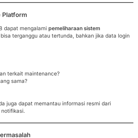
 Platform
88 dapat mengalami
pemeliharaan sistem
in bisa terganggu atau tertunda, bahkan jika data login
an terkait maintenance?
yang sama?
a juga dapat memantau informasi resmi dari
notifikasi.
Bermasalah