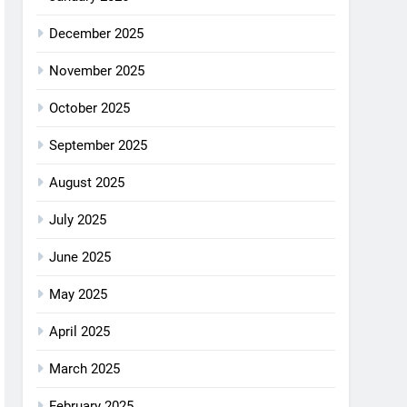
December 2025
November 2025
October 2025
September 2025
August 2025
July 2025
June 2025
May 2025
April 2025
March 2025
February 2025