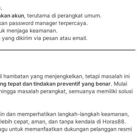
.
akan akun
, terutama di perangkat umum.
kan password manager terpercaya.
uk menjaga keamanan.
n
yang dikirim via pesan atau email.
 hambatan yang menjengkelkan, tetapi masalah ini
ang tepat dan tindakan preventif yang benar
. Mulai
 hingga masalah perangkat, semuanya memiliki solusi
tin dan memperhatikan langkah-langkah keamanan,
lebih cepat, aman, dan tanpa kendala di Horas88.
ragu untuk memanfaatkan dukungan pelanggan resmi