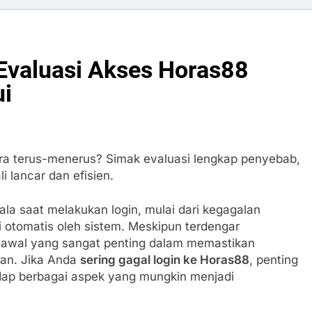
 Evaluasi Akses Horas88
ui
ra terus-menerus? Simak evaluasi lengkap penyebab,
i lancar dan efisien.
a saat melakukan login, mulai dari kegagalan
otomatis oleh sistem. Meskipun terdengar
awal yang sangat penting dalam memastikan
an. Jika Anda
sering gagal login ke Horas88
, penting
dap berbagai aspek yang mungkin menjadi