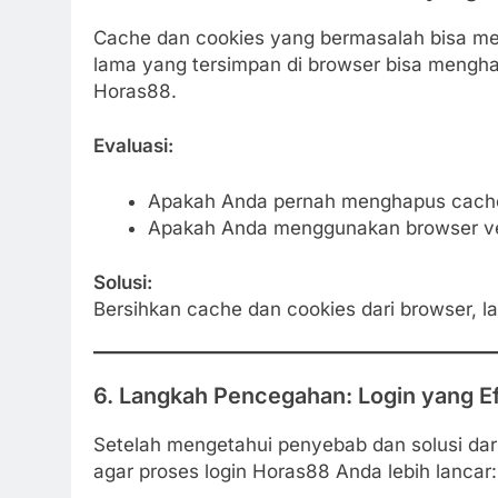
Cache dan cookies yang bermasalah bisa me
lama yang tersimpan di browser bisa mengha
Horas88.
Evaluasi:
Apakah Anda pernah menghapus cache
Apakah Anda menggunakan browser ver
Solusi:
Bersihkan cache dan cookies dari browser, la
6. Langkah Pencegahan: Login yang E
Setelah mengetahui penyebab dan solusi dari
agar proses login Horas88 Anda lebih lancar: