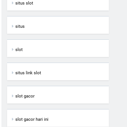
situs slot
situs
slot
situs link slot
slot gacor
slot gacor hari ini