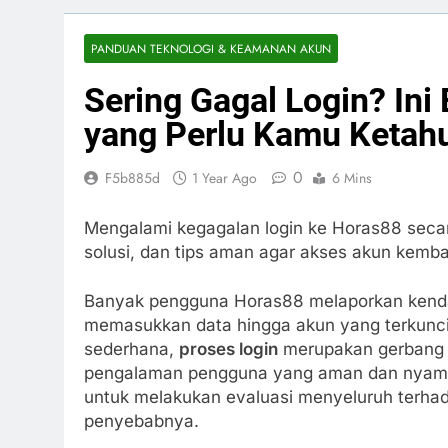
PANDUAN TEKNOLOGI & KEAMANAN AKUN
Sering Gagal Login? Ini
yang Perlu Kamu Ketah
0
F5b885d
1 Year Ago
6 Mins
Mengalami kegagalan login ke Horas88 seca
solusi, dan tips aman agar akses akun kembal
Banyak pengguna Horas88 melaporkan kendal
memasukkan data hingga akun yang terkunci 
sederhana,
proses login
merupakan gerbang 
pengalaman pengguna yang aman dan nyam
untuk melakukan evaluasi menyeluruh terha
penyebabnya.