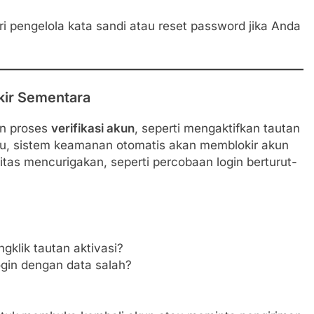
i pengelola kata sandi atau reset password jika Anda
okir Sementara
an proses
verifikasi akun
, seperti mengaktifkan tautan
 itu, sistem keamanan otomatis akan memblokir akun
itas mencurigakan, seperti percobaan login berturut-
klik tautan aktivasi?
gin dengan data salah?