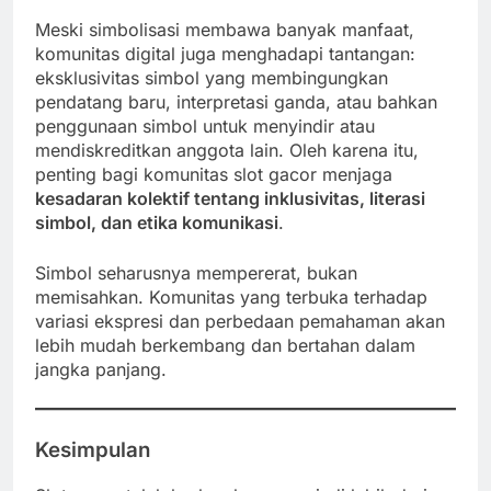
Meski simbolisasi membawa banyak manfaat,
komunitas digital juga menghadapi tantangan:
eksklusivitas simbol yang membingungkan
pendatang baru, interpretasi ganda, atau bahkan
penggunaan simbol untuk menyindir atau
mendiskreditkan anggota lain. Oleh karena itu,
penting bagi komunitas slot gacor menjaga
kesadaran kolektif tentang inklusivitas, literasi
simbol, dan etika komunikasi
.
Simbol seharusnya mempererat, bukan
memisahkan. Komunitas yang terbuka terhadap
variasi ekspresi dan perbedaan pemahaman akan
lebih mudah berkembang dan bertahan dalam
jangka panjang.
Kesimpulan