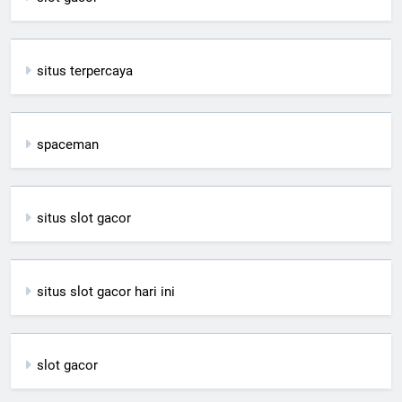
situs terpercaya
spaceman
situs slot gacor
situs slot gacor hari ini
slot gacor