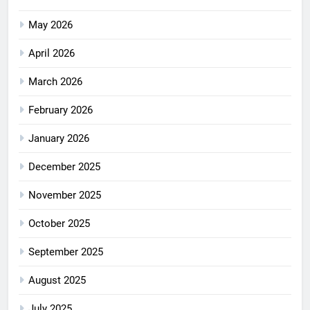
May 2026
April 2026
March 2026
February 2026
January 2026
December 2025
November 2025
October 2025
September 2025
August 2025
July 2025