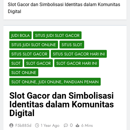
Slot Gacor dan Simbolisasi Identitas dalam Komunitas
Digital
JUDI BOLA
SITUS JUDI SLOT GACOR
SITUS JUDI SLOT ONLINE
SITUS SLOT
SITUS SLOT GACOR
SITUS SLOT GACOR HARI INI
SLOT
SLOT GACOR
SLOT GACOR HARI INI
SLOT ONLINE
SLOT ONLINE, JUDI ONLINE, PANDUAN PEMAIN
Slot Gacor dan Simbolisasi
Identitas dalam Komunitas
Digital
0
F5b885d
1 Year Ago
6 Mins