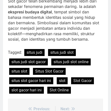
Slot gacor telah berkembang menjadi lebih dari
sekadar fenomena permainan daring. Ia adalah
ekspresi budaya digital
, tempat simbol dan
bahasa membentuk identitas sosial yang hidup
dan bermakna. Simbolisasi dalam komunitas slot
gacor menjadi jembatan antara individu dan
kolektif—menghadirkan rasa memiliki, struktur
sosial, dan identitas yang tumbuh bersama.
Tagged:
situs judi
situs judi slot
situs judi slot gacor
situs judi slot online
situs slot
Situs Slot Gacor
situs slot gacor hari ini
slot
Slot Gacor
slot gacor hari ini
Slot Online
Previous:
Next:
Post