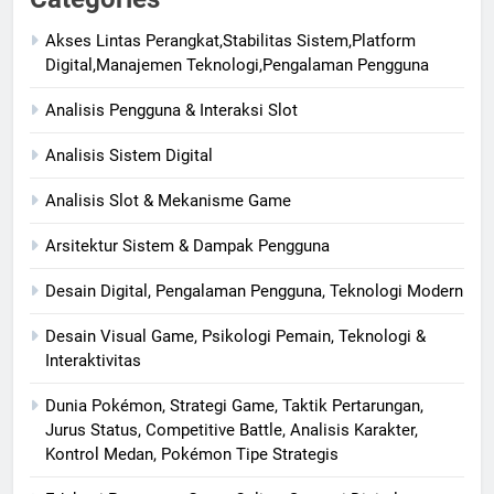
Akses Lintas Perangkat,Stabilitas Sistem,Platform
Digital,Manajemen Teknologi,Pengalaman Pengguna
Analisis Pengguna & Interaksi Slot
Analisis Sistem Digital
Analisis Slot & Mekanisme Game
Arsitektur Sistem & Dampak Pengguna
Desain Digital, Pengalaman Pengguna, Teknologi Modern
Desain Visual Game, Psikologi Pemain, Teknologi &
Interaktivitas
Dunia Pokémon, Strategi Game, Taktik Pertarungan,
Jurus Status, Competitive Battle, Analisis Karakter,
Kontrol Medan, Pokémon Tipe Strategis