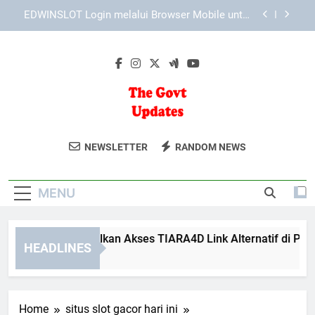
Skip
Cara Login Edwinslot dengan Aman di Perangkat
to
Pribadi
content
Cara Lebah4D Login dengan Cepat di Berbagai
Perangkat secara Aman dan Praktis
Cara Mengoptimalkan Akses TIARA4D Link
Alternatif di Ponsel
EDWINSLOT Login melalui Browser Mobile untuk
Akses yang Lebih Efisien
The Govt
Dapatkan Berita Terkini Dan Update Dari
Cara Login Edwinslot dengan Aman di Perangkat
NEWSLETTER
RANDOM NEWS
Pribadi
Updates
Dunia Pemerintahan Di The Govt
Cara Lebah4D Login dengan Cepat di Berbagai
Updates. Informasi Terpercaya Untuk
Perangkat secara Aman dan Praktis
MENU
Masyarakat.
ara Mengoptimalkan Akses TIARA4D Link Alternatif di Ponsel
HEADLINES
 Weeks Ago
Home
situs slot gacor hari ini