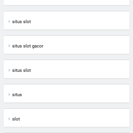
situs slot
situs slot gacor
situs slot
situs
slot