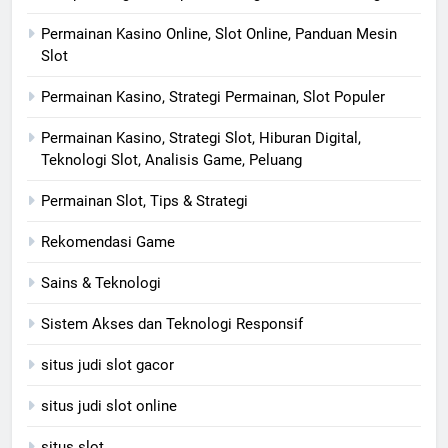
Permainan Kasino Online, Slot Online, Panduan Mesin
Slot
Permainan Kasino, Strategi Permainan, Slot Populer
Permainan Kasino, Strategi Slot, Hiburan Digital,
Teknologi Slot, Analisis Game, Peluang
Permainan Slot, Tips & Strategi
Rekomendasi Game
Sains & Teknologi
Sistem Akses dan Teknologi Responsif
situs judi slot gacor
situs judi slot online
situs slot