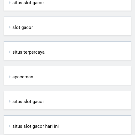
situs slot gacor
slot gacor
situs terpercaya
spaceman
situs slot gacor
situs slot gacor hari ini