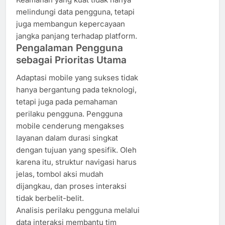
melindungi data pengguna, tetapi
juga membangun kepercayaan
jangka panjang terhadap platform.
Pengalaman Pengguna
sebagai Prioritas Utama
Adaptasi mobile yang sukses tidak
hanya bergantung pada teknologi,
tetapi juga pada pemahaman
perilaku pengguna. Pengguna
mobile cenderung mengakses
layanan dalam durasi singkat
dengan tujuan yang spesifik. Oleh
karena itu, struktur navigasi harus
jelas, tombol aksi mudah
dijangkau, dan proses interaksi
tidak berbelit-belit.
Analisis perilaku pengguna melalui
data interaksi membantu tim