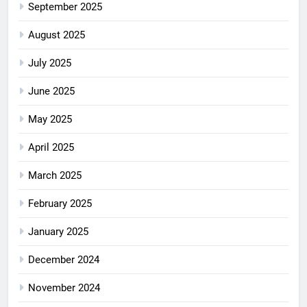
September 2025
August 2025
July 2025
June 2025
May 2025
April 2025
March 2025
February 2025
January 2025
December 2024
November 2024