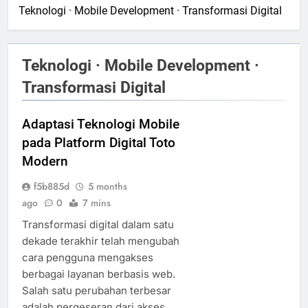
Teknologi · Mobile Development · Transformasi Digital
Teknologi · Mobile Development ·
Transformasi Digital
Adaptasi Teknologi Mobile
pada Platform Digital Toto
Modern
f5b885d
5 months
ago
0
7 mins
Transformasi digital dalam satu
dekade terakhir telah mengubah
cara pengguna mengakses
berbagai layanan berbasis web.
Salah satu perubahan terbesar
adalah pergeseran dari akses