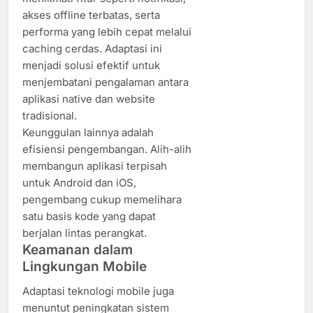
akses offline terbatas, serta
performa yang lebih cepat melalui
caching cerdas. Adaptasi ini
menjadi solusi efektif untuk
menjembatani pengalaman antara
aplikasi native dan website
tradisional.
Keunggulan lainnya adalah
efisiensi pengembangan. Alih-alih
membangun aplikasi terpisah
untuk Android dan iOS,
pengembang cukup memelihara
satu basis kode yang dapat
berjalan lintas perangkat.
Keamanan dalam
Lingkungan Mobile
Adaptasi teknologi mobile juga
menuntut peningkatan sistem