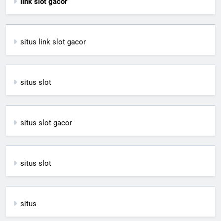
link slot gacor
situs link slot gacor
situs slot
situs slot gacor
situs slot
situs