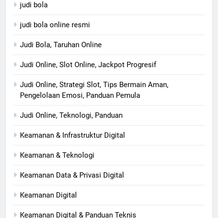
judi bola
judi bola online resmi
Judi Bola, Taruhan Online
Judi Online, Slot Online, Jackpot Progresif
Judi Online, Strategi Slot, Tips Bermain Aman,
Pengelolaan Emosi, Panduan Pemula
Judi Online, Teknologi, Panduan
Keamanan & Infrastruktur Digital
Keamanan & Teknologi
Keamanan Data & Privasi Digital
Keamanan Digital
Keamanan Digital & Panduan Teknis