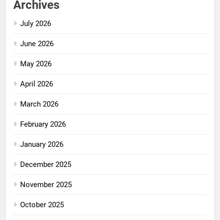
Archives
July 2026
June 2026
May 2026
April 2026
March 2026
February 2026
January 2026
December 2025
November 2025
October 2025