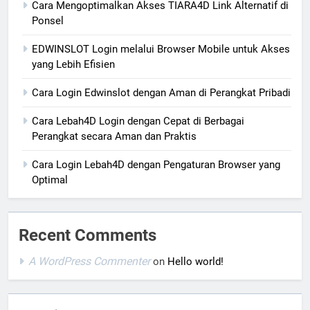
Cara Mengoptimalkan Akses TIARA4D Link Alternatif di
Ponsel
EDWINSLOT Login melalui Browser Mobile untuk Akses
yang Lebih Efisien
Cara Login Edwinslot dengan Aman di Perangkat Pribadi
Cara Lebah4D Login dengan Cepat di Berbagai
Perangkat secara Aman dan Praktis
Cara Login Lebah4D dengan Pengaturan Browser yang
Optimal
Recent Comments
A WordPress Commenter
on
Hello world!