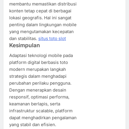
membantu memastikan distribusi
konten tetap cepat di berbagai
lokasi geografis. Hal ini sangat
penting dalam lingkungan mobile
yang mengutamakan kecepatan
dan stabilitas.
situs toto slot
Kesimpulan
Adaptasi teknologi mobile pada
platform digital berbasis toto
modern merupakan langkah
strategis dalam menghadapi
perubahan perilaku pengguna.
Dengan menerapkan desain
responsif, optimasi performa,
keamanan berlapis, serta
infrastruktur scalable, platform
dapat menghadirkan pengalaman
yang stabil dan efisien.