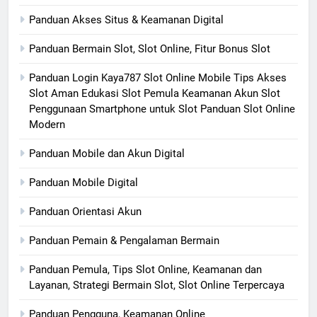
Panduan Akses Situs & Keamanan Digital
Panduan Bermain Slot, Slot Online, Fitur Bonus Slot
Panduan Login Kaya787 Slot Online Mobile Tips Akses
Slot Aman Edukasi Slot Pemula Keamanan Akun Slot
Penggunaan Smartphone untuk Slot Panduan Slot Online
Modern
Panduan Mobile dan Akun Digital
Panduan Mobile Digital
Panduan Orientasi Akun
Panduan Pemain & Pengalaman Bermain
Panduan Pemula, Tips Slot Online, Keamanan dan
Layanan, Strategi Bermain Slot, Slot Online Terpercaya
Panduan Pengguna, Keamanan Online