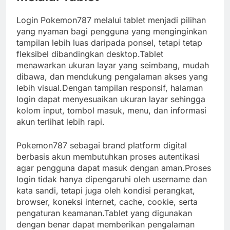
Login Pokemon787 melalui tablet menjadi pilihan
yang nyaman bagi pengguna yang menginginkan
tampilan lebih luas daripada ponsel, tetapi tetap
fleksibel dibandingkan desktop.Tablet
menawarkan ukuran layar yang seimbang, mudah
dibawa, dan mendukung pengalaman akses yang
lebih visual.Dengan tampilan responsif, halaman
login dapat menyesuaikan ukuran layar sehingga
kolom input, tombol masuk, menu, dan informasi
akun terlihat lebih rapi.
Pokemon787 sebagai brand platform digital
berbasis akun membutuhkan proses autentikasi
agar pengguna dapat masuk dengan aman.Proses
login tidak hanya dipengaruhi oleh username dan
kata sandi, tetapi juga oleh kondisi perangkat,
browser, koneksi internet, cache, cookie, serta
pengaturan keamanan.Tablet yang digunakan
dengan benar dapat memberikan pengalaman