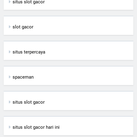
situs slot gacor
slot gacor
situs terpercaya
spaceman
situs slot gacor
situs slot gacor hari ini