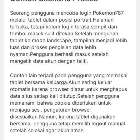
Seorang pengguna mencoba login Pokemon787
melalui tablet dalam posisi portrait.Halaman
terbuka, tetapi kolom login terasa sempit dan
tombol masuk sulit ditekan.Setelah mengubah
tablet ke mode landscape, tampilan menjadi lebih
luas dan proses pengisian data lebih
nyaman.Pengguna berhasil masuk setelah
mengetik data akun dengan teliti.
Contoh lain terjadi pada pengguna yang memakai
tablet bersama keluarga.Akun sering keluar
otomatis karena browser diatur untuk menghapus
data situs setiap kali ditutup.Setelah pengguna
memahami bahwa cookie diperlukan untuk
menjaga sesi, pengaturan browser
disesuaikan.Namun, karena tablet digunakan
bersama, pengguna tetap memilih logout manual
setelah selesai agar akun aman.