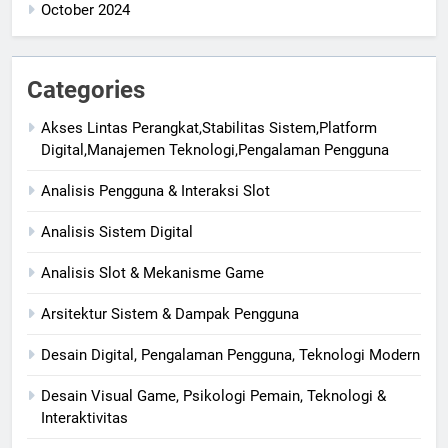
October 2024
Categories
Akses Lintas Perangkat,Stabilitas Sistem,Platform
Digital,Manajemen Teknologi,Pengalaman Pengguna
Analisis Pengguna & Interaksi Slot
Analisis Sistem Digital
Analisis Slot & Mekanisme Game
Arsitektur Sistem & Dampak Pengguna
Desain Digital, Pengalaman Pengguna, Teknologi Modern
Desain Visual Game, Psikologi Pemain, Teknologi &
Interaktivitas