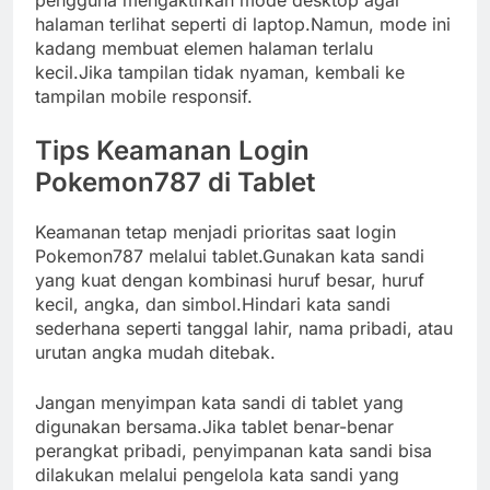
pengguna mengaktifkan mode desktop agar
halaman terlihat seperti di laptop.Namun, mode ini
kadang membuat elemen halaman terlalu
kecil.Jika tampilan tidak nyaman, kembali ke
tampilan mobile responsif.
Tips Keamanan Login
Pokemon787 di Tablet
Keamanan tetap menjadi prioritas saat login
Pokemon787 melalui tablet.Gunakan kata sandi
yang kuat dengan kombinasi huruf besar, huruf
kecil, angka, dan simbol.Hindari kata sandi
sederhana seperti tanggal lahir, nama pribadi, atau
urutan angka mudah ditebak.
Jangan menyimpan kata sandi di tablet yang
digunakan bersama.Jika tablet benar-benar
perangkat pribadi, penyimpanan kata sandi bisa
dilakukan melalui pengelola kata sandi yang