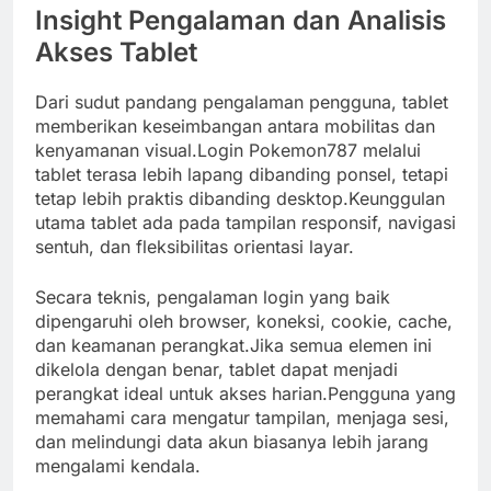
Insight Pengalaman dan Analisis
Akses Tablet
Dari sudut pandang pengalaman pengguna, tablet
memberikan keseimbangan antara mobilitas dan
kenyamanan visual.Login Pokemon787 melalui
tablet terasa lebih lapang dibanding ponsel, tetapi
tetap lebih praktis dibanding desktop.Keunggulan
utama tablet ada pada tampilan responsif, navigasi
sentuh, dan fleksibilitas orientasi layar.
Secara teknis, pengalaman login yang baik
dipengaruhi oleh browser, koneksi, cookie, cache,
dan keamanan perangkat.Jika semua elemen ini
dikelola dengan benar, tablet dapat menjadi
perangkat ideal untuk akses harian.Pengguna yang
memahami cara mengatur tampilan, menjaga sesi,
dan melindungi data akun biasanya lebih jarang
mengalami kendala.