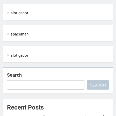
slot gacor
spaceman
slot gacor
Search
SEARCH
Recent Posts