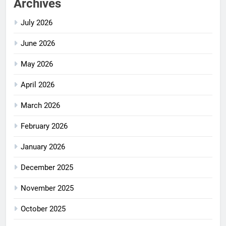
Archives
July 2026
June 2026
May 2026
April 2026
March 2026
February 2026
January 2026
December 2025
November 2025
October 2025