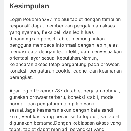
Kesimpulan
Login Pokemon787 melalui tablet dengan tampilan
responsif dapat memberikan pengalaman akses
yang nyaman, fleksibel, dan lebih luas
dibandingkan ponsel.Tablet memungkinkan
pengguna membaca informasi dengan lebih jelas,
mengisi data dengan lebih teliti, dan menyesuaikan
orientasi layar sesuai kebutuhan.Namun,
kelancaran akses tetap bergantung pada browser,
koneksi, pengaturan cookie, cache, dan keamanan
perangkat.
Agar login Pokemon787 di tablet berjalan optimal,
gunakan browser terbaru, koneksi stabil, mode
normal, dan pengaturan tampilan yang
sesuai.Jaga keamanan akun dengan kata sandi
kuat, verifikasi yang benar, serta logout jika tablet
digunakan bersama.Dengan kebiasaan akses yang
tepat, tablet dapat menjadi perangkat yang