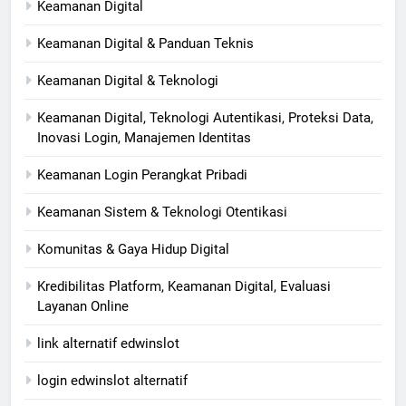
Keamanan Digital
Keamanan Digital & Panduan Teknis
Keamanan Digital & Teknologi
Keamanan Digital, Teknologi Autentikasi, Proteksi Data,
Inovasi Login, Manajemen Identitas
Keamanan Login Perangkat Pribadi
Keamanan Sistem & Teknologi Otentikasi
Komunitas & Gaya Hidup Digital
Kredibilitas Platform, Keamanan Digital, Evaluasi
Layanan Online
link alternatif edwinslot
login edwinslot alternatif