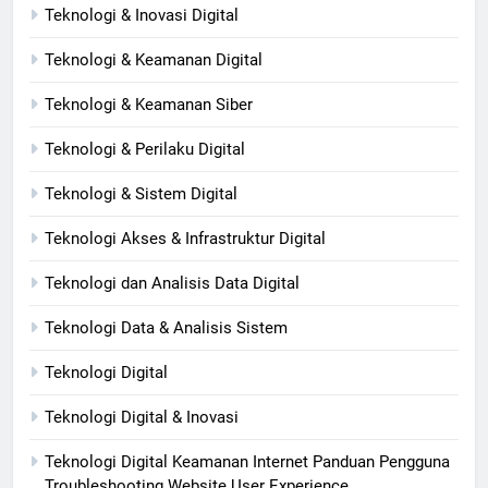
Teknologi & Inovasi Digital
Teknologi & Keamanan Digital
Teknologi & Keamanan Siber
Teknologi & Perilaku Digital
Teknologi & Sistem Digital
Teknologi Akses & Infrastruktur Digital
Teknologi dan Analisis Data Digital
Teknologi Data & Analisis Sistem
Teknologi Digital
Teknologi Digital & Inovasi
Teknologi Digital Keamanan Internet Panduan Pengguna
Troubleshooting Website User Experience