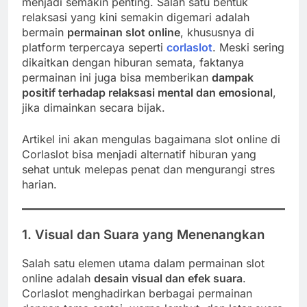
menjadi semakin penting. Salah satu bentuk
relaksasi yang kini semakin digemari adalah
bermain
permainan slot online
, khususnya di
platform terpercaya seperti
corlaslot
. Meski sering
dikaitkan dengan hiburan semata, faktanya
permainan ini juga bisa memberikan
dampak
positif terhadap relaksasi mental dan emosional
,
jika dimainkan secara bijak.
Artikel ini akan mengulas bagaimana slot online di
Corlaslot bisa menjadi alternatif hiburan yang
sehat untuk melepas penat dan mengurangi stres
harian.
1.
Visual dan Suara yang Menenangkan
Salah satu elemen utama dalam permainan slot
online adalah
desain visual dan efek suara
.
Corlaslot menghadirkan berbagai permainan