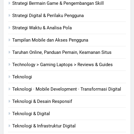
Strategi Bermain Game & Pengembangan Skill
Strategi Digital & Perilaku Pengguna
Strategi Waktu & Analisa Pola
Tampilan Mobile dan Akses Pengguna
Taruhan Online, Panduan Pemain, Keamanan Situs
Technology > Gaming Laptops > Reviews & Guides
Teknologi
Teknologi · Mobile Development · Transformasi Digital
Teknologi & Desain Responsif
Teknologi & Digital
Teknologi & Infrastruktur Digital