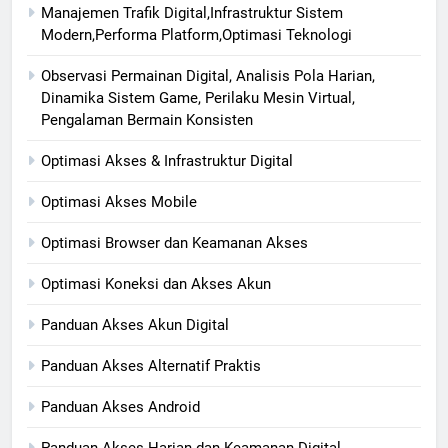
Manajemen Trafik Digital,Infrastruktur Sistem
Modern,Performa Platform,Optimasi Teknologi
Observasi Permainan Digital, Analisis Pola Harian,
Dinamika Sistem Game, Perilaku Mesin Virtual,
Pengalaman Bermain Konsisten
Optimasi Akses & Infrastruktur Digital
Optimasi Akses Mobile
Optimasi Browser dan Keamanan Akses
Optimasi Koneksi dan Akses Akun
Panduan Akses Akun Digital
Panduan Akses Alternatif Praktis
Panduan Akses Android
Panduan Akses Harian dan Keamanan Digital