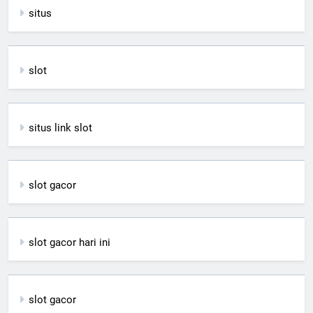
situs
slot
situs link slot
slot gacor
slot gacor hari ini
slot gacor