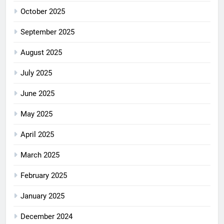
October 2025
September 2025
August 2025
July 2025
June 2025
May 2025
April 2025
March 2025
February 2025
January 2025
December 2024