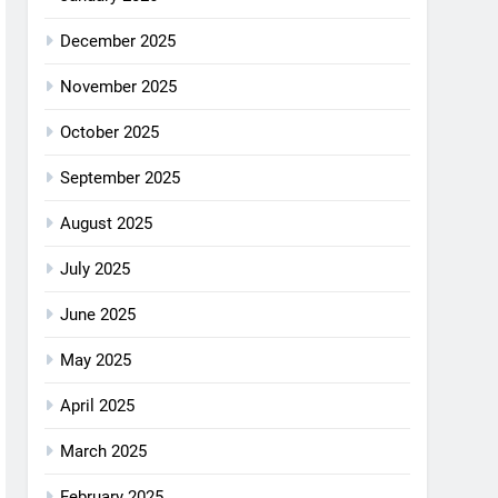
December 2025
November 2025
October 2025
September 2025
August 2025
July 2025
June 2025
May 2025
April 2025
March 2025
February 2025