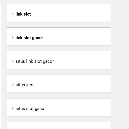
link slot
link slot gacor
situs link slot gacor
situs slot
situs slot gacor