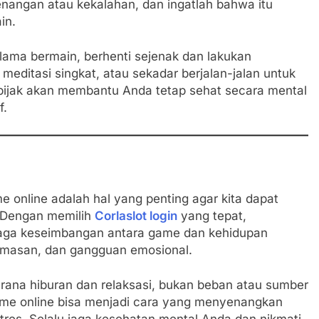
enangan atau kekalahan, dan ingatlah bahwa itu
in.
elama bermain, berhenti sejenak dan lakukan
meditasi singkat, atau sekadar berjalan-jalan untuk
bijak akan membantu Anda tetap sehat secara mental
f.
 online adalah hal yang penting agar kita dapat
 Dengan memilih
Corlaslot login
yang tepat,
aga keseimbangan antara game dan kehidupan
cemasan, dan gangguan emosional.
ana hiburan dan relaksasi, bukan beban atau sumber
me online bisa menjadi cara yang menyenangkan