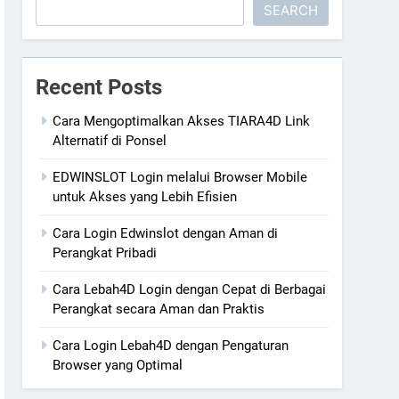
SEARCH
Recent Posts
Cara Mengoptimalkan Akses TIARA4D Link
Alternatif di Ponsel
EDWINSLOT Login melalui Browser Mobile
untuk Akses yang Lebih Efisien
Cara Login Edwinslot dengan Aman di
Perangkat Pribadi
Cara Lebah4D Login dengan Cepat di Berbagai
Perangkat secara Aman dan Praktis
Cara Login Lebah4D dengan Pengaturan
Browser yang Optimal