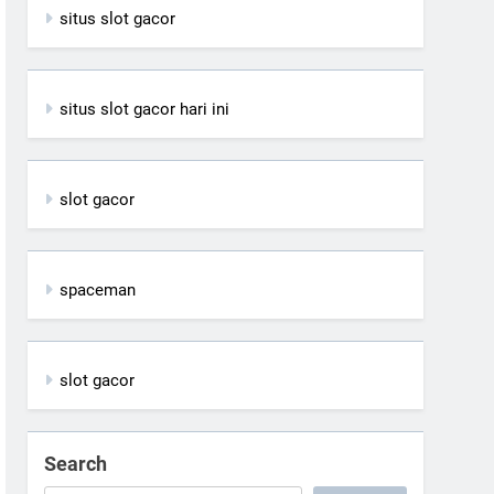
situs slot gacor
situs slot gacor hari ini
slot gacor
spaceman
slot gacor
Search