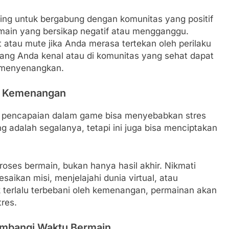
ing untuk bergabung dengan komunitas yang positif
main yang bersikap negatif atau mengganggu.
 atau mute jika Anda merasa tertekan oleh perilaku
ang Anda kenal atau di komunitas yang sehat dapat
 menyenangkan.
a Kemenangan
u pencapaian dalam game bisa menyebabkan stres
g adalah segalanya, tetapi ini juga bisa menciptakan
oses bermain, bukan hanya hasil akhir. Nikmati
aikan misi, menjelajahi dunia virtual, atau
k terlalu terbebani oleh kemenangan, permainan akan
res.
gimbangi Waktu Bermain