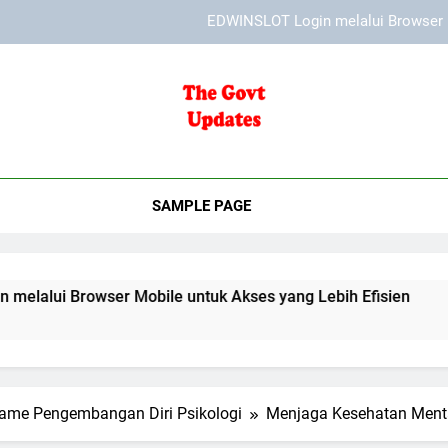
EDWINSLOT Login melalui Browser M
Cara Login Edwin
Cara Lebah4D Login dengan Cepat di Berbag
 Govt Updates
Cara Mengoptimalkan Aks
erita Terkini Dan Update Dari Dunia Pemerintahan Di The Govt
EDWINSLOT Login melalui Browser M
SAMPLE PAGE
Cara Login Edwin
Cara Lebah4D Login dengan Cepat di Berbag
wser Mobile untuk Akses yang Lebih Efisien
Cara Logi
2 Months Ago
ame Pengembangan Diri Psikologi
Menjaga Kesehatan Ment