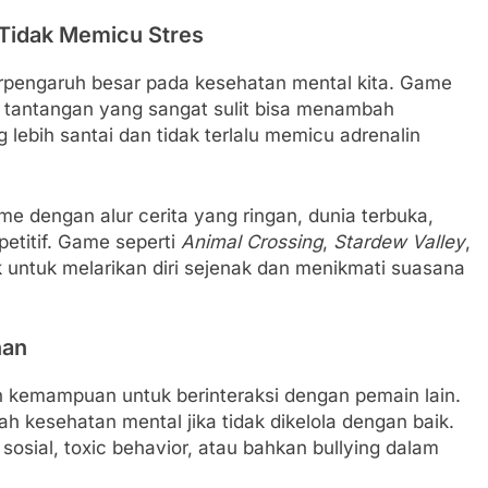
Tidak Memicu Stres
berpengaruh besar pada kesehatan mental kita. Game
 tantangan yang sangat sulit bisa menambah
lebih santai dan tidak terlalu memicu adrenalin
e dengan alur cerita yang ringan, dunia terbuka,
etitif. Game seperti
Animal Crossing
,
Stardew Valley
,
k untuk melarikan diri sejenak dan menikmati suasana
nan
ah kemampuan untuk berinteraksi dengan pemain lain.
h kesehatan mental jika tidak dikelola dengan baik.
sial, toxic behavior, atau bahkan bullying dalam