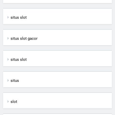
situs slot
situs slot gacor
situs slot
situs
slot