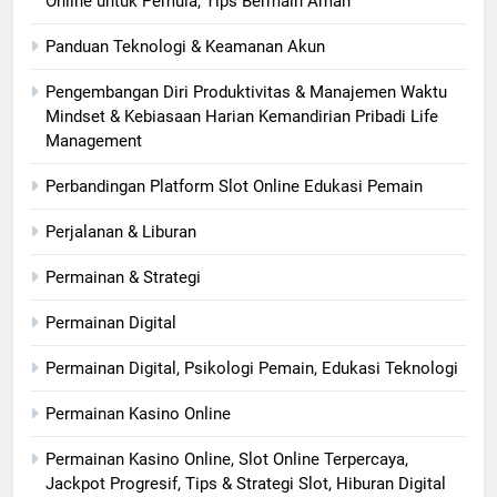
Online untuk Pemula, Tips Bermain Aman
Panduan Teknologi & Keamanan Akun
Pengembangan Diri Produktivitas & Manajemen Waktu
Mindset & Kebiasaan Harian Kemandirian Pribadi Life
Management
Perbandingan Platform Slot Online Edukasi Pemain
Perjalanan & Liburan
Permainan & Strategi
Permainan Digital
Permainan Digital, Psikologi Pemain, Edukasi Teknologi
Permainan Kasino Online
Permainan Kasino Online, Slot Online Terpercaya,
Jackpot Progresif, Tips & Strategi Slot, Hiburan Digital