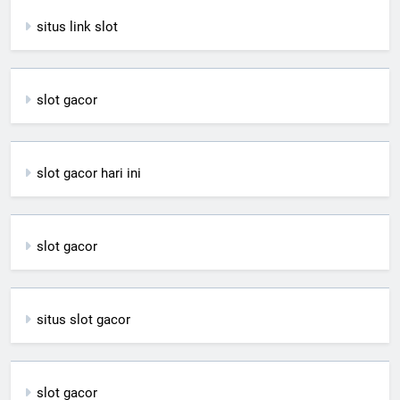
situs link slot
slot gacor
slot gacor hari ini
slot gacor
situs slot gacor
slot gacor