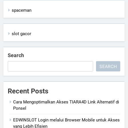
spaceman
slot gacor
Search
SEARCH
Recent Posts
Cara Mengoptimalkan Akses TIARA4D Link Alternatif di
Ponsel
EDWINSLOT Login melalui Browser Mobile untuk Akses
yang Lebih Efisien