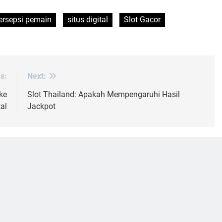
ersepsi pemain
situs digital
Slot Gacor
s:
Next:
ke
Slot Thailand: Apakah Mempengaruhi Hasil
al
Jackpot