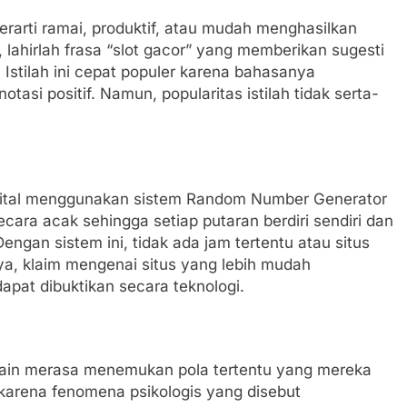
erarti ramai, produktif, atau mudah menghasilkan
, lahirlah frasa “slot gacor” yang memberikan sugesti
stilah ini cepat populer karena bahasanya
si positif. Namun, popularitas istilah tidak serta-
t digital menggunakan sistem Random Number Generator
ara acak sehingga setiap putaran berdiri sendiri dan
engan sistem ini, tidak ada jam tertentu atau situs
nya, klaim mengenai situs yang lebih mudah
pat dibuktikan secara teknologi.
emain merasa menemukan pola tertentu yang mereka
i karena fenomena psikologis yang disebut