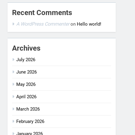
Recent Comments
A WordPress Commenter
on
Hello world!
Archives
July 2026
June 2026
May 2026
April 2026
March 2026
February 2026
January 2026