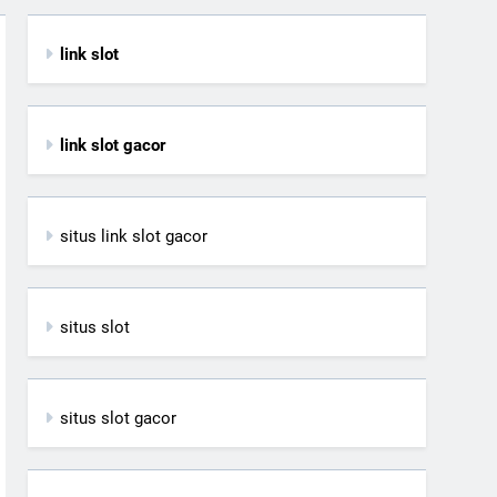
link slot
link slot gacor
situs link slot gacor
situs slot
situs slot gacor