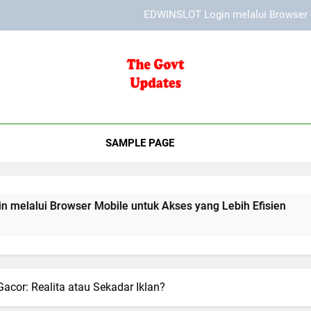
EDWINSLOT Login melalui Browser M
Cara Login Edwin
Cara Lebah4D Login dengan Cepat di Berbag
 Govt Updates
Cara Mengoptimalkan Aks
erita Terkini Dan Update Dari Dunia Pemerintahan Di The Govt
EDWINSLOT Login melalui Browser M
SAMPLE PAGE
Cara Login Edwin
Cara Lebah4D Login dengan Cepat di Berbag
wser Mobile untuk Akses yang Lebih Efisien
Cara Logi
2 Months Ag
Gacor: Realita atau Sekadar Iklan?