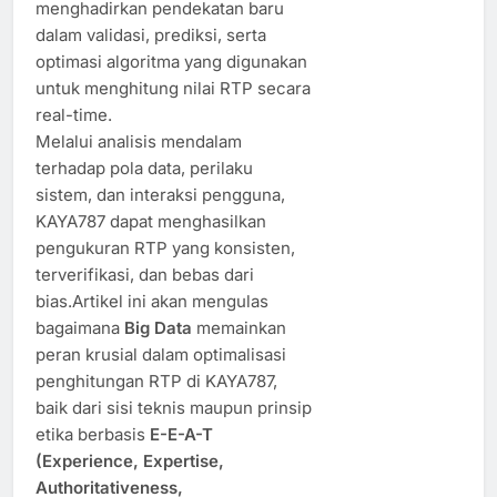
menghadirkan pendekatan baru
dalam validasi, prediksi, serta
optimasi algoritma yang digunakan
untuk menghitung nilai RTP secara
real-time.
Melalui analisis mendalam
terhadap pola data, perilaku
sistem, dan interaksi pengguna,
KAYA787 dapat menghasilkan
pengukuran RTP yang konsisten,
terverifikasi, dan bebas dari
bias.Artikel ini akan mengulas
bagaimana
Big Data
memainkan
peran krusial dalam optimalisasi
penghitungan RTP di KAYA787,
baik dari sisi teknis maupun prinsip
etika berbasis
E-E-A-T
(Experience, Expertise,
Authoritativeness,