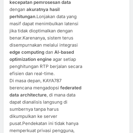
kecepatan pemrosesan data
dengan
akuratnya hasil
perhitungan
.Lonjakan data yang
masif dapat menimbulkan latensi
jika tidak dioptimalkan dengan
benar.Karenanya, sistem terus
disempurnakan melalui integrasi
edge computing
dan
AI-based
optimization engine
agar setiap
penghitungan RTP berjalan secara
efisien dan real-time.
Di masa depan, KAYA787
berencana mengadopsi
federated
data architecture
, di mana data
dapat dianalisis langsung di
sumbernya tanpa harus
dikumpulkan ke server
pusat.Pendekatan ini tidak hanya
memperkuat privasi pengguna,