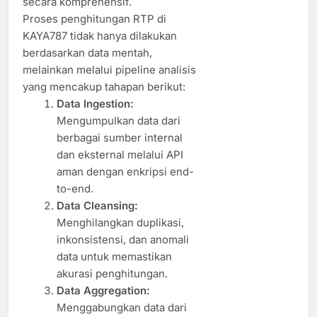
secara komprehensif.
Proses penghitungan RTP di
KAYA787 tidak hanya dilakukan
berdasarkan data mentah,
melainkan melalui pipeline analisis
yang mencakup tahapan berikut:
Data Ingestion:
Mengumpulkan data dari
berbagai sumber internal
dan eksternal melalui API
aman dengan enkripsi end-
to-end.
Data Cleansing:
Menghilangkan duplikasi,
inkonsistensi, dan anomali
data untuk memastikan
akurasi penghitungan.
Data Aggregation:
Menggabungkan data dari