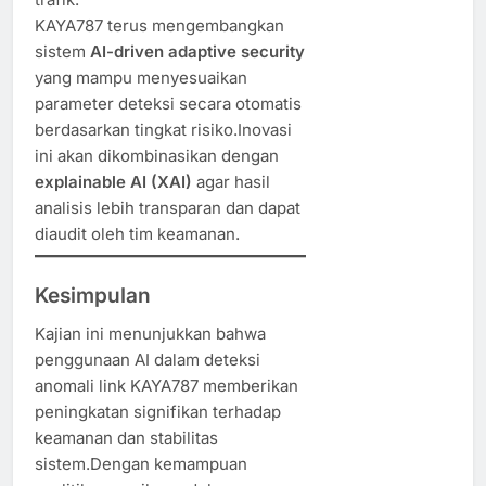
KAYA787 terus mengembangkan
sistem
AI-driven adaptive security
yang mampu menyesuaikan
parameter deteksi secara otomatis
berdasarkan tingkat risiko.Inovasi
ini akan dikombinasikan dengan
explainable AI (XAI)
agar hasil
analisis lebih transparan dan dapat
diaudit oleh tim keamanan.
Kesimpulan
Kajian ini menunjukkan bahwa
penggunaan AI dalam deteksi
anomali link KAYA787 memberikan
peningkatan signifikan terhadap
keamanan dan stabilitas
sistem.Dengan kemampuan