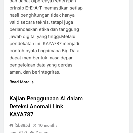
dan dapat dipercaya.Penerapan
prinsip
E-E-A-T
memastikan setiap
hasil penghitungan tidak hanya
valid secara teknis, tetapi juga
berlandaskan etika dan tanggung
jawab digital yang tinggi.Melalui
pendekatan ini, KAYA787 menjadi
contoh nyata bagaimana Big Data
dapat membentuk masa depan
pengelolaan data yang cerdas,
aman, dan berintegritas.
Read More
Kajian Penggunaan AI dalam
Deteksi Anomali Link
KAYA787
f5b885d
10 months
ago
0
7 mins