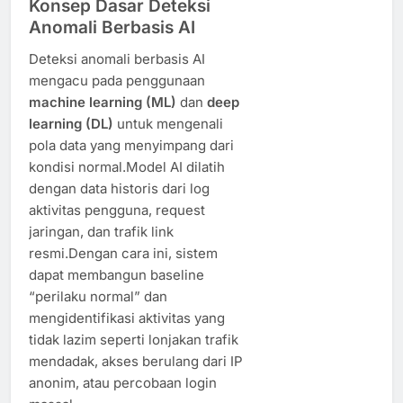
Konsep Dasar Deteksi
Anomali Berbasis AI
Deteksi anomali berbasis AI
mengacu pada penggunaan
machine learning (ML)
dan
deep
learning (DL)
untuk mengenali
pola data yang menyimpang dari
kondisi normal.Model AI dilatih
dengan data historis dari log
aktivitas pengguna, request
jaringan, dan trafik link
resmi.Dengan cara ini, sistem
dapat membangun baseline
“perilaku normal” dan
mengidentifikasi aktivitas yang
tidak lazim seperti lonjakan trafik
mendadak, akses berulang dari IP
anonim, atau percobaan login