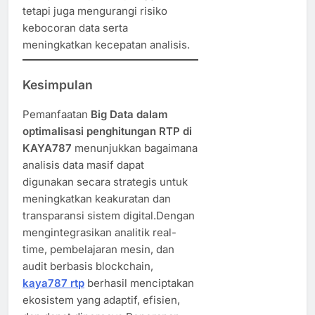
tetapi juga mengurangi risiko
kebocoran data serta
meningkatkan kecepatan analisis.
Kesimpulan
Pemanfaatan
Big Data dalam
optimalisasi penghitungan RTP di
KAYA787
menunjukkan bagaimana
analisis data masif dapat
digunakan secara strategis untuk
meningkatkan keakuratan dan
transparansi sistem digital.Dengan
mengintegrasikan analitik real-
time, pembelajaran mesin, dan
audit berbasis blockchain,
kaya787 rtp
berhasil menciptakan
ekosistem yang adaptif, efisien,