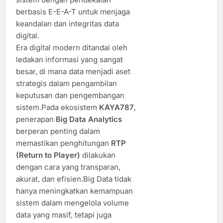
berbasis E-E-A-T untuk menjaga
keandalan dan integritas data
digital.
Era digital modern ditandai oleh
ledakan informasi yang sangat
besar, di mana data menjadi aset
strategis dalam pengambilan
keputusan dan pengembangan
sistem.Pada ekosistem
KAYA787
,
penerapan
Big Data Analytics
berperan penting dalam
memastikan penghitungan
RTP
(Return to Player)
dilakukan
dengan cara yang transparan,
akurat, dan efisien.Big Data tidak
hanya meningkatkan kemampuan
sistem dalam mengelola volume
data yang masif, tetapi juga