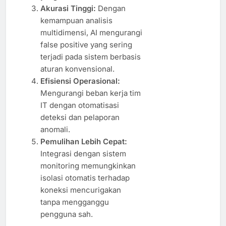
Akurasi Tinggi:
Dengan
kemampuan analisis
multidimensi, AI mengurangi
false positive yang sering
terjadi pada sistem berbasis
aturan konvensional.
Efisiensi Operasional:
Mengurangi beban kerja tim
IT dengan otomatisasi
deteksi dan pelaporan
anomali.
Pemulihan Lebih Cepat:
Integrasi dengan sistem
monitoring memungkinkan
isolasi otomatis terhadap
koneksi mencurigakan
tanpa mengganggu
pengguna sah.