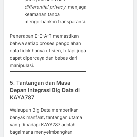
differential privacy
, menjaga
keamanan tanpa
mengorbankan transparansi.
Penerapan E-E-A-T memastikan
bahwa setiap proses pengolahan
data tidak hanya efisien, tetapi juga
dapat dipercaya dan bebas dari
manipulasi.
5. Tantangan dan Masa
Depan Integrasi Big Data di
KAYA787
Walaupun Big Data memberikan
banyak manfaat, tantangan utama
yang dihadapi KAYA787 adalah
bagaimana menyeimbangkan