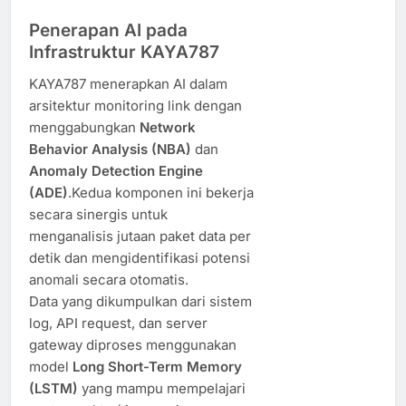
Penerapan AI pada
Infrastruktur KAYA787
KAYA787 menerapkan AI dalam
arsitektur monitoring link dengan
menggabungkan
Network
Behavior Analysis (NBA)
dan
Anomaly Detection Engine
(ADE)
.Kedua komponen ini bekerja
secara sinergis untuk
menganalisis jutaan paket data per
detik dan mengidentifikasi potensi
anomali secara otomatis.
Data yang dikumpulkan dari sistem
log, API request, dan server
gateway diproses menggunakan
model
Long Short-Term Memory
(LSTM)
yang mampu mempelajari