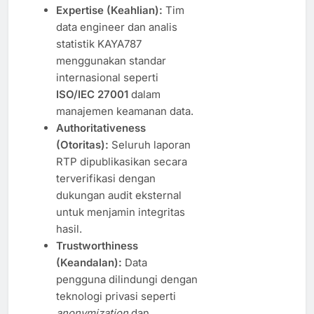
Expertise (Keahlian):
Tim
data engineer dan analis
statistik KAYA787
menggunakan standar
internasional seperti
ISO/IEC 27001
dalam
manajemen keamanan data.
Authoritativeness
(Otoritas):
Seluruh laporan
RTP dipublikasikan secara
terverifikasi dengan
dukungan audit eksternal
untuk menjamin integritas
hasil.
Trustworthiness
(Keandalan):
Data
pengguna dilindungi dengan
teknologi privasi seperti
anonymization
dan