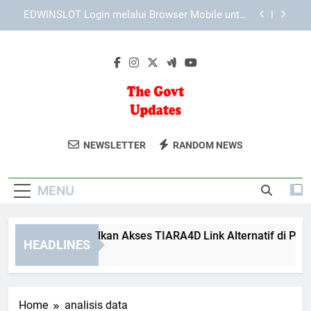
Skip
Cara Login Edwinslot dengan Aman di Perangkat
to
Pribadi
content
Cara Lebah4D Login dengan Cepat di Berbagai
Perangkat secara Aman dan Praktis
Cara Mengoptimalkan Akses TIARA4D Link
Alternatif di Ponsel
EDWINSLOT Login melalui Browser Mobile untuk
Akses yang Lebih Efisien
The Govt
Dapatkan Berita Terkini Dan Update Dari
Cara Login Edwinslot dengan Aman di Perangkat
NEWSLETTER
RANDOM NEWS
Pribadi
Updates
Dunia Pemerintahan Di The Govt
Cara Lebah4D Login dengan Cepat di Berbagai
Updates. Informasi Terpercaya Untuk
Perangkat secara Aman dan Praktis
MENU
Masyarakat.
ra Mengoptimalkan Akses TIARA4D Link Alternatif di Ponsel
HEADLINES
Month Ago
Home
analisis data