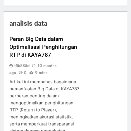
analisis data
Peran Big Data dalam
Optimalisasi Penghitungan
RTP di KAYA787
f5b885d
10 months
ago
0
9 mins
Artikel ini membahas bagaimana
pemanfaatan Big Data di KAYA787
berperan penting dalam
mengoptimalkan penghitungan
RTP (Return to Player),
meningkatkan akurasi statistik,
serta memperkuat transparansi
sistem dengan pendekatan