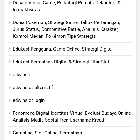
Desain Visual Game, Psikologi Pemain, Teknologi &
Interaktivitas
Dunia Pokémon, Strategi Game, Taktik Pertarungan,
Jurus Status, Competitive Battle, Analisis Karakter,
Kontrol Medan, Pokémon Tipe Strategis
Edukasi Pengguna, Game Online, Strategi Digital
Edukasi Permainan Digital & Strategi Fitur Slot
edwinslot
edwinslot alternatif
edwinslot login
Fenomena Digital Identitas Virtual Evolusi Budaya Online
Analisis Media Sosial Tren Username Kreatif
Gambling, Slot Online, Permainan