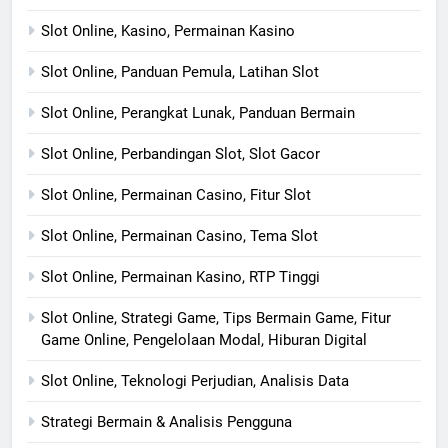
Slot Online, Kasino, Permainan Kasino
Slot Online, Panduan Pemula, Latihan Slot
Slot Online, Perangkat Lunak, Panduan Bermain
Slot Online, Perbandingan Slot, Slot Gacor
Slot Online, Permainan Casino, Fitur Slot
Slot Online, Permainan Casino, Tema Slot
Slot Online, Permainan Kasino, RTP Tinggi
Slot Online, Strategi Game, Tips Bermain Game, Fitur
Game Online, Pengelolaan Modal, Hiburan Digital
Slot Online, Teknologi Perjudian, Analisis Data
Strategi Bermain & Analisis Pengguna