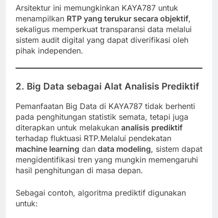
Arsitektur ini memungkinkan KAYA787 untuk
menampilkan
RTP yang terukur secara objektif
,
sekaligus memperkuat transparansi data melalui
sistem audit digital yang dapat diverifikasi oleh
pihak independen.
2. Big Data sebagai Alat Analisis Prediktif
Pemanfaatan Big Data di KAYA787 tidak berhenti
pada penghitungan statistik semata, tetapi juga
diterapkan untuk melakukan
analisis prediktif
terhadap fluktuasi RTP.Melalui pendekatan
machine learning
dan
data modeling
, sistem dapat
mengidentifikasi tren yang mungkin memengaruhi
hasil penghitungan di masa depan.
Sebagai contoh, algoritma prediktif digunakan
untuk: