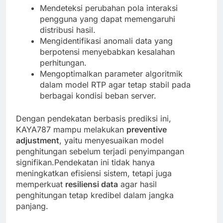
Mendeteksi perubahan pola interaksi
pengguna yang dapat memengaruhi
distribusi hasil.
Mengidentifikasi anomali data yang
berpotensi menyebabkan kesalahan
perhitungan.
Mengoptimalkan parameter algoritmik
dalam model RTP agar tetap stabil pada
berbagai kondisi beban server.
Dengan pendekatan berbasis prediksi ini,
KAYA787 mampu melakukan
preventive
adjustment
, yaitu menyesuaikan model
penghitungan sebelum terjadi penyimpangan
signifikan.Pendekatan ini tidak hanya
meningkatkan efisiensi sistem, tetapi juga
memperkuat
resiliensi data
agar hasil
penghitungan tetap kredibel dalam jangka
panjang.