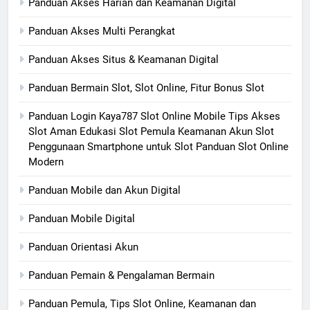
Panduan Akses Harian dan Keamanan Digital
Panduan Akses Multi Perangkat
Panduan Akses Situs & Keamanan Digital
Panduan Bermain Slot, Slot Online, Fitur Bonus Slot
Panduan Login Kaya787 Slot Online Mobile Tips Akses
Slot Aman Edukasi Slot Pemula Keamanan Akun Slot
Penggunaan Smartphone untuk Slot Panduan Slot Online
Modern
Panduan Mobile dan Akun Digital
Panduan Mobile Digital
Panduan Orientasi Akun
Panduan Pemain & Pengalaman Bermain
Panduan Pemula, Tips Slot Online, Keamanan dan