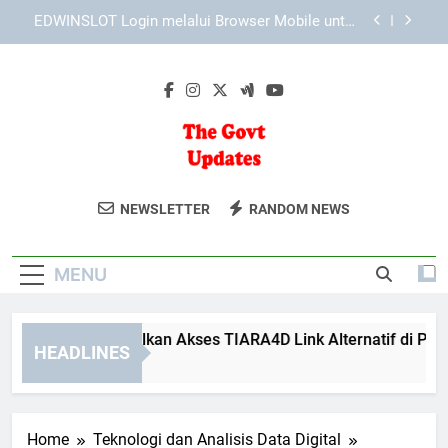
Skip
Cara Login Edwinslot dengan Aman di Perangkat
to
Pribadi
content
Cara Lebah4D Login dengan Cepat di Berbagai
Perangkat secara Aman dan Praktis
Cara Mengoptimalkan Akses TIARA4D Link
Alternatif di Ponsel
EDWINSLOT Login melalui Browser Mobile untuk
Akses yang Lebih Efisien
The Govt
Dapatkan Berita Terkini Dan Update Dari
Cara Login Edwinslot dengan Aman di Perangkat
NEWSLETTER
RANDOM NEWS
Pribadi
Updates
Dunia Pemerintahan Di The Govt
Cara Lebah4D Login dengan Cepat di Berbagai
Updates. Informasi Terpercaya Untuk
Perangkat secara Aman dan Praktis
MENU
Masyarakat.
ra Mengoptimalkan Akses TIARA4D Link Alternatif di Ponsel
HEADLINES
Weeks Ago
Home
Teknologi dan Analisis Data Digital