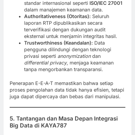
standar internasional seperti
ISO/IEC 27001
dalam manajemen keamanan data.
Authoritativeness (Otoritas):
Seluruh
laporan RTP dipublikasikan secara
terverifikasi dengan dukungan audit
eksternal untuk menjamin integritas hasil.
Trustworthiness (Keandalan):
Data
pengguna dilindungi dengan teknologi
privasi seperti
anonymization
dan
differential privacy
, menjaga keamanan
tanpa mengorbankan transparansi.
Penerapan E-E-A-T memastikan bahwa setiap
proses pengolahan data tidak hanya efisien, tetapi
juga dapat dipercaya dan bebas dari manipulasi.
5. Tantangan dan Masa Depan Integrasi
Big Data di KAYA787