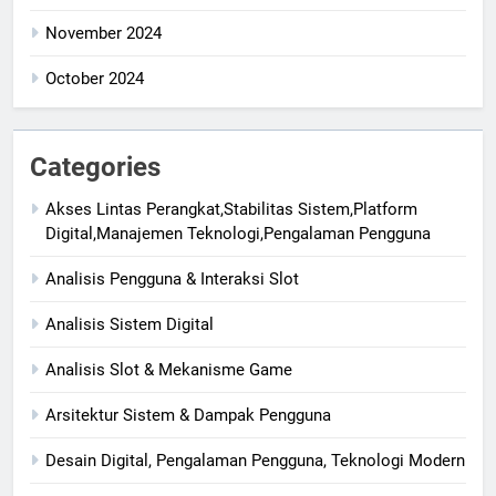
November 2024
October 2024
Categories
Akses Lintas Perangkat,Stabilitas Sistem,Platform
Digital,Manajemen Teknologi,Pengalaman Pengguna
Analisis Pengguna & Interaksi Slot
Analisis Sistem Digital
Analisis Slot & Mekanisme Game
Arsitektur Sistem & Dampak Pengguna
Desain Digital, Pengalaman Pengguna, Teknologi Modern