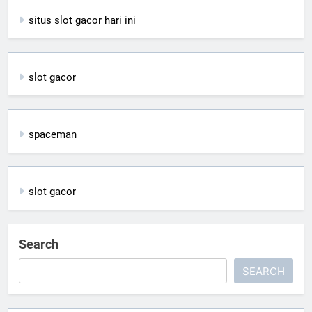
situs slot gacor hari ini
slot gacor
spaceman
slot gacor
Search
SEARCH