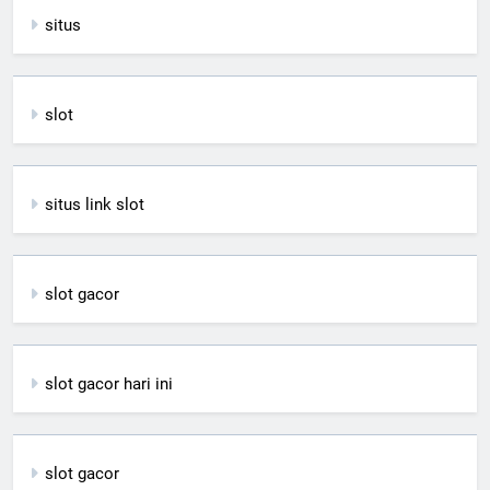
situs
slot
situs link slot
slot gacor
slot gacor hari ini
slot gacor