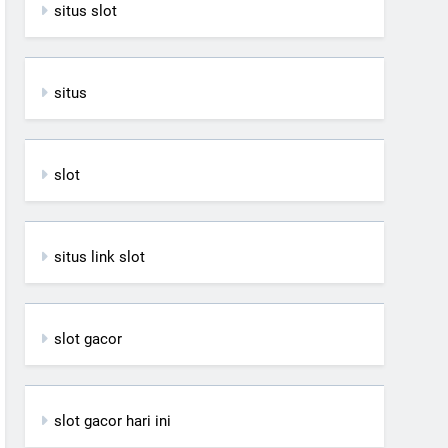
situs slot
situs
slot
situs link slot
slot gacor
slot gacor hari ini