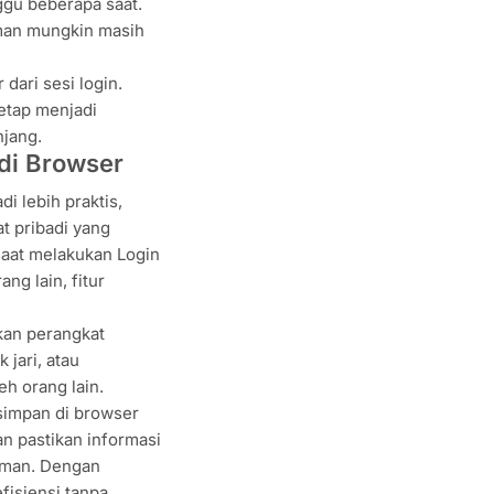
ggu beberapa saat.
man mungkin masih
dari sesi login.
tetap menjadi
njang.
di Browser
i lebih praktis,
t pribadi yang
saat melakukan Login
ng lain, fitur
kan perangkat
 jari, atau
h orang lain.
simpan di browser
an pastikan informasi
 aman. Dengan
fisiensi tanpa