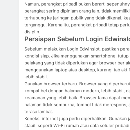
Namun, perangkat pribadi bukan berarti sepenuhnya
perangkat sering dipinjam orang lain, tidak memiliki
terhubung ke jaringan publik yang tidak dikenal, k
terganggu. Karena itu, perangkat pribadi tetap per
disiplin.
Persiapan Sebelum Login Edwinsl
Sebelum melakukan Login Edwinslot, pastikan pera
kondisi siap. Jika menggunakan smartphone, tutup a
belakang yang tidak diperlukan agar browser berjala
menggunakan laptop atau desktop, kurangi tab akti
lebih stabil.
Gunakan browser terbaru. Browser yang diperbarui
kompatibel dengan halaman modern, lebih stabil, da
keamanan yang lebih baik. Browser lama dapat me
halaman tidak sempurna, tombol tidak merespons, a
terasa lambat.
Koneksi internet juga perlu diperhatikan. Gunakan j
stabil, seperti Wi-Fi rumah atau data seluler pribadi