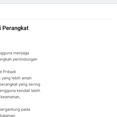
i Perangkat
engguna menjaga
langkah perlindungan
t Pribadi
h yang lebih aman
erangkat yang sering
engguna kendali lebih
n keamanan,
 bergantung pada
 halaman,