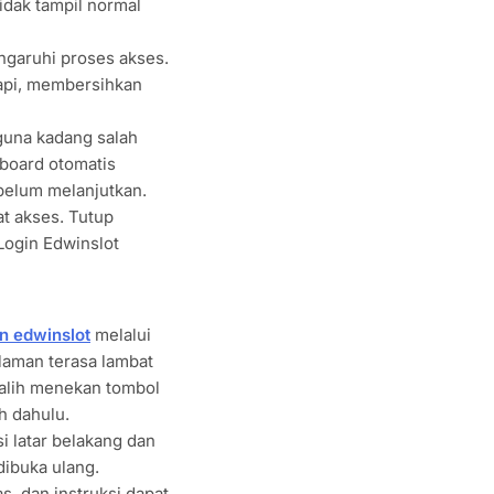
idak tampil normal
garuhi proses akses.
 rapi, membersihkan
guna kadang salah
yboard otomatis
belum melanjutkan.
t akses. Tutup
 Login Edwinslot
in edwinslot
melalui
laman terasa lambat
-alih menekan tombol
h dahulu.
si latar belakang dan
ibuka ulang.
as, dan instruksi dapat