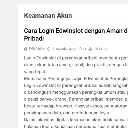
Keamanan Akun
Cara Login Edwinslot dengan Aman d
Pribadi
F5b885d
2 Months Ago
0
15 Mins
Login Edwinslot di perangkat pribadi membantu p
akses akun tetap aman, stabil, dan praktis dengan 
yang tepat.
Memahami Pentingnya Login Edwinslot di Perangka
Login Edwinslot di perangkat pribadi adalah langka
dibandingkan menggunakan perangkat umum atau p
dipakai banyak orang. Perangkat pribadi memberi p
besar terhadap browser, riwayat akses, pengatura
penyimpanan data, dan perlindungan layar.
Dalam aktivitas digital, keamanan akun tidak hanya
halaman login. Kebiasaan pengguna saat membuka