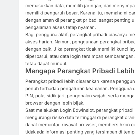
memasukkan data, memilih jaringan, dan menyimpan
memiliki pengaruh besar. Karena itu, memahami car
dengan aman di perangkat pribadi sangat penting 
pengalaman akses tetap nyaman.
Bagi pengguna aktif, perangkat pribadi biasanya me
akses harian. Namun, penggunaan perangkat pribadi
dengan baik. Jika perangkat tidak memiliki kunci la
diperbarui, atau data login tersimpan sembarangan
tetap dapat muncul.
Mengapa Perangkat Pribadi Lebih
Perangkat pribadi lebih disarankan karena penggun
penuh terhadap pengaturan keamanan. Pengguna d
PIN, pola, sidik jari, pengenalan wajah, serta meng
browser dengan lebih bijak.
Saat melakukan Login Edwinslot, perangkat pribad
mengurangi risiko data tertinggal di perangkat ora
dapat memantau riwayat browser, membersihkan c
tidak ada informasi penting yang tersimpan di temp