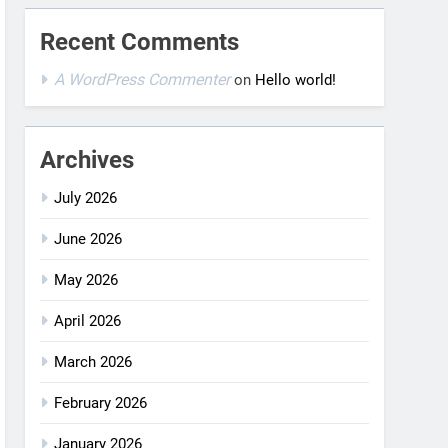
Recent Comments
A WordPress Commenter
on
Hello world!
Archives
July 2026
June 2026
May 2026
April 2026
March 2026
February 2026
January 2026