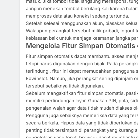
masuk. Jika tombol tidak langsung merespons, tun
Jangan menekan tombol berulang kali karena hala
memproses data atau koneksi sedang tertunda.
Setelah selesai menggunakan akun, biasakan keluar 
Walaupun perangkat tersebut milik pribadi, logout 
kebiasaan baik untuk menjaga keamanan jangka pa
Mengelola Fitur Simpan Otomatis 
Fitur simpan otomatis dapat membantu akses menjad
tetapi harus digunakan dengan bijak. Pada perangka
terlindungi, fitur ini dapat memudahkan pengguna 
Edwinslot. Namun, jika perangkat sering dipinjam ora
tersebut sebaiknya tidak digunakan.
Sebelum mengaktifkan fitur simpan otomatis, pasti
memiliki perlindungan layar. Gunakan PIN, pola, sidik
pengenalan wajah agar data tidak mudah diakses ole
Pengguna juga sebaiknya memeriksa data yang ter
secara berkala. Hapus data yang tidak diperlukan d
penting tidak tersimpan di perangkat yang kurang
pengelolaan yang tepat, browser dapat membantu e