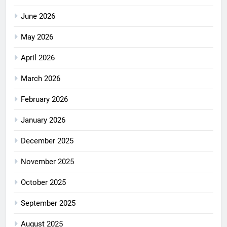
June 2026
May 2026
April 2026
March 2026
February 2026
January 2026
December 2025
November 2025
October 2025
September 2025
August 2025