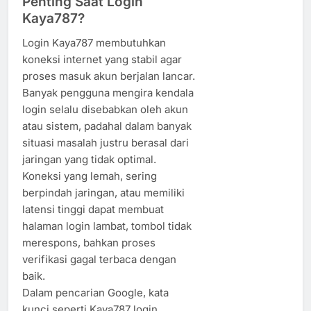
Penting Saat Login
Kaya787?
Login Kaya787 membutuhkan
koneksi internet yang stabil agar
proses masuk akun berjalan lancar.
Banyak pengguna mengira kendala
login selalu disebabkan oleh akun
atau sistem, padahal dalam banyak
situasi masalah justru berasal dari
jaringan yang tidak optimal.
Koneksi yang lemah, sering
berpindah jaringan, atau memiliki
latensi tinggi dapat membuat
halaman login lambat, tombol tidak
merespons, bahkan proses
verifikasi gagal terbaca dengan
baik.
Dalam pencarian Google, kata
kunci seperti Kaya787 login,