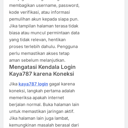
membagikan username, password,
kode verifikasi, atau informasi
pemulihan akun kepada siapa pun.
Jika tampilan halaman terasa tidak
biasa atau muncul permintaan data
yang tidak relevan, hentikan
proses terlebih dahulu. Pengguna
perlu memastikan akses tetap
aman sebelum melanjutkan.
Mengatasi Kendala Login
Kaya787 karena Koneksi
Jika
kaya787 login
gagal karena
koneksi, langkah pertama adalah
memeriksa apakah internet
berjalan normal. Buka halaman lain
untuk memastikan jaringan aktif.
Jika halaman lain juga lambat,
kemungkinan masalah berasal dari