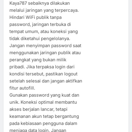
Kaya787 sebaiknya dilakukan
melalui jaringan yang terpercaya.
Hindari WiFi publik tanpa
password, jaringan terbuka di
tempat umum, atau koneksi yang
tidak diketahui pengelolanya.
Jangan menyimpan password saat
menggunakan jaringan publik atau
perangkat yang bukan milik
pribadi. Jika terpaksa login dari
kondisi tersebut, pastikan logout
setelah selesai dan jangan aktifkan
fitur autofill.
Gunakan password yang kuat dan
unik. Koneksi optimal membantu
akses berjalan lancar, tetapi
keamanan akun tetap bergantung
pada kebiasaan pengguna dalam
menjaga data login. Jangan