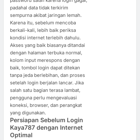
password salah karena login gagal,
padahal data tidak terkirim
sempurna akibat jaringan lemah.
Karena itu, sebelum mencoba
berkali-kali, lebih baik periksa
kondisi internet terlebih dahulu.
Akses yang baik biasanya ditandai
dengan halaman terbuka normal,
kolom input merespons dengan
baik, tombol login dapat ditekan
tanpa jeda berlebihan, dan proses
setelah login berjalan lancar. Jika
salah satu bagian terasa lambat,
pengguna perlu mengevaluasi
koneksi, browser, dan perangkat
yang digunakan.
Persiapan Sebelum Login
Kaya787 dengan Internet
Optimal