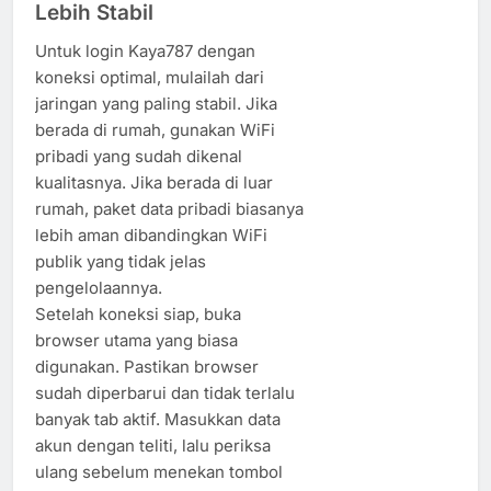
Lebih Stabil
Untuk login Kaya787 dengan
koneksi optimal, mulailah dari
jaringan yang paling stabil. Jika
berada di rumah, gunakan WiFi
pribadi yang sudah dikenal
kualitasnya. Jika berada di luar
rumah, paket data pribadi biasanya
lebih aman dibandingkan WiFi
publik yang tidak jelas
pengelolaannya.
Setelah koneksi siap, buka
browser utama yang biasa
digunakan. Pastikan browser
sudah diperbarui dan tidak terlalu
banyak tab aktif. Masukkan data
akun dengan teliti, lalu periksa
ulang sebelum menekan tombol