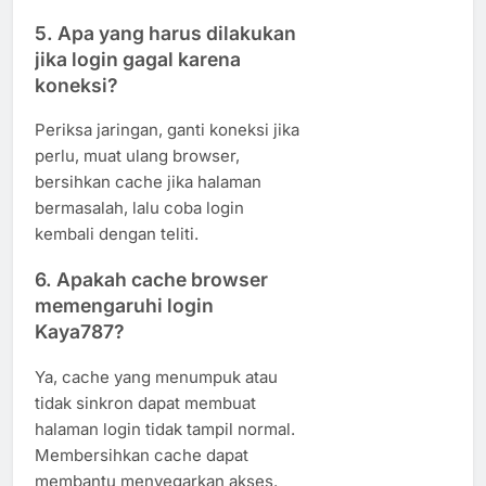
5. Apa yang harus dilakukan
jika login gagal karena
koneksi?
Periksa jaringan, ganti koneksi jika
perlu, muat ulang browser,
bersihkan cache jika halaman
bermasalah, lalu coba login
kembali dengan teliti.
6. Apakah cache browser
memengaruhi login
Kaya787?
Ya, cache yang menumpuk atau
tidak sinkron dapat membuat
halaman login tidak tampil normal.
Membersihkan cache dapat
membantu menyegarkan akses.