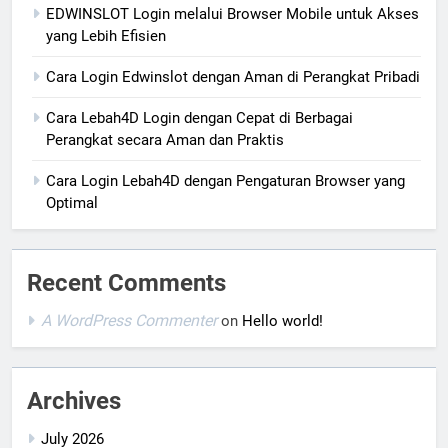
EDWINSLOT Login melalui Browser Mobile untuk Akses
yang Lebih Efisien
Cara Login Edwinslot dengan Aman di Perangkat Pribadi
Cara Lebah4D Login dengan Cepat di Berbagai
Perangkat secara Aman dan Praktis
Cara Login Lebah4D dengan Pengaturan Browser yang
Optimal
Recent Comments
A WordPress Commenter
on
Hello world!
Archives
July 2026