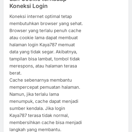
Koneksi Login
Koneksi internet optimal tetap
membutuhkan browser yang sehat.
Browser yang terlalu penuh cache
atau cookie lama dapat membuat
halaman login Kaya787 memuat
data yang tidak segar. Akibatnya,
tampilan bisa lambat, tombol tidak
merespons, atau halaman terasa
berat.
Cache sebenarnya membantu
mempercepat pemuatan halaman.
Namun, jika terlalu lama
menumpuk, cache dapat menjadi
sumber kendala. Jika login
Kaya787 terasa tidak normal,
membersihkan cache bisa menjadi
langkah yang membantu.