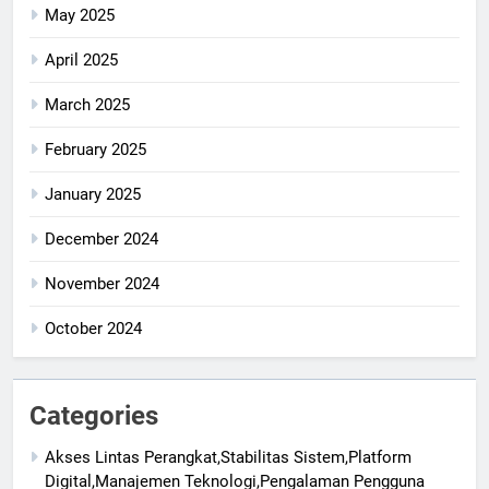
May 2025
April 2025
March 2025
February 2025
January 2025
December 2024
November 2024
October 2024
Categories
Akses Lintas Perangkat,Stabilitas Sistem,Platform
Digital,Manajemen Teknologi,Pengalaman Pengguna