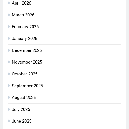
April 2026
March 2026
February 2026
January 2026
December 2025
November 2025
October 2025
September 2025
August 2025
July 2025
June 2025