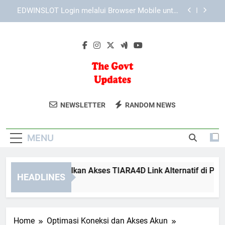
Skip
Cara Login Edwinslot dengan Aman di Perangkat
to
Pribadi
content
Cara Lebah4D Login dengan Cepat di Berbagai
Perangkat secara Aman dan Praktis
Cara Mengoptimalkan Akses TIARA4D Link
Alternatif di Ponsel
EDWINSLOT Login melalui Browser Mobile untuk
Akses yang Lebih Efisien
The Govt
Dapatkan Berita Terkini Dan Update Dari
Cara Login Edwinslot dengan Aman di Perangkat
NEWSLETTER
RANDOM NEWS
Pribadi
Updates
Dunia Pemerintahan Di The Govt
Cara Lebah4D Login dengan Cepat di Berbagai
Updates. Informasi Terpercaya Untuk
Perangkat secara Aman dan Praktis
MENU
Masyarakat.
ra Mengoptimalkan Akses TIARA4D Link Alternatif di Ponsel
HEADLINES
Weeks Ago
Home
Optimasi Koneksi dan Akses Akun