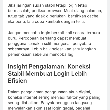
Jika jaringan sudah stabil tetapi login tetap
bermasalah, periksa browser. Muat ulang halaman,
tutup tab yang tidak diperlukan, bersihkan cache
jika perlu, lalu coba kembali dengan teliti.
Jangan mencoba login berkali-kali secara terburu-
buru. Percobaan berulang dapat membuat
pengguna semakin sulit mengenali penyebab
sebenarnya. Lebih baik selesaikan satu langkah
pemeriksaan sebelum mencoba lagi.
Insight Pengalaman: Koneksi
Stabil Membuat Login Lebih
Efisien
Dalam pengalaman penggunaan akun digital,
koneksi internet sering menjadi faktor yang paling
sering diabaikan. Banyak pengguna langsung
menyalahkan akun saat login gagal, padahal