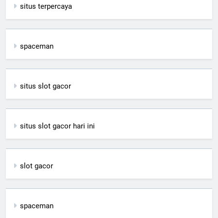
situs terpercaya
spaceman
situs slot gacor
situs slot gacor hari ini
slot gacor
spaceman