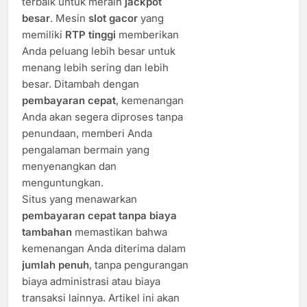
terbaik untuk meraih
jackpot
besar
. Mesin
slot gacor
yang
memiliki
RTP tinggi
memberikan
Anda peluang lebih besar untuk
menang lebih sering dan lebih
besar. Ditambah dengan
pembayaran cepat
, kemenangan
Anda akan segera diproses tanpa
penundaan, memberi Anda
pengalaman bermain yang
menyenangkan dan
menguntungkan.
Situs yang menawarkan
pembayaran cepat tanpa biaya
tambahan
memastikan bahwa
kemenangan Anda diterima dalam
jumlah penuh
, tanpa pengurangan
biaya administrasi atau biaya
transaksi lainnya. Artikel ini akan