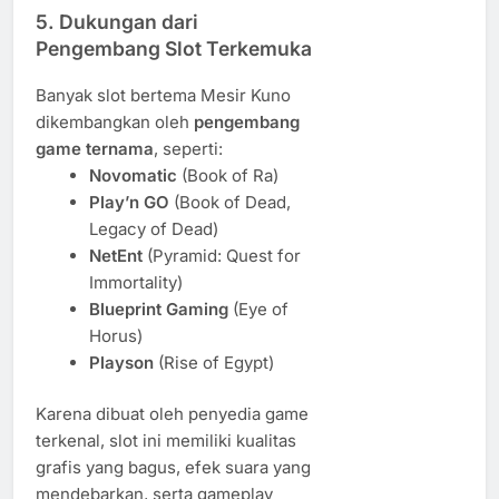
5. Dukungan dari
Pengembang Slot Terkemuka
Banyak slot bertema Mesir Kuno
dikembangkan oleh
pengembang
game ternama
, seperti:
Novomatic
(Book of Ra)
Play’n GO
(Book of Dead,
Legacy of Dead)
NetEnt
(Pyramid: Quest for
Immortality)
Blueprint Gaming
(Eye of
Horus)
Playson
(Rise of Egypt)
Karena dibuat oleh penyedia game
terkenal, slot ini memiliki kualitas
grafis yang bagus, efek suara yang
mendebarkan, serta gameplay