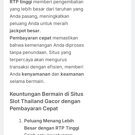
RTP tinggi
memberi pengembalian
yang lebih besar dari taruhan yang
Anda pasang, meningkatkan
peluang Anda untuk meraih
jackpot besar
.
Pembayaran cepat
memastikan
bahwa kemenangan Anda diproses
tanpa penundaan. Situs yang
terpercaya akan mengurus
transaksi dengan efisien, memberi
Anda
kenyamanan
dan
keamanan
selama bermain.
Keuntungan Bermain di Situs
Slot Thailand Gacor dengan
Pembayaran Cepat
Peluang Menang Lebih
Besar dengan RTP Tinggi