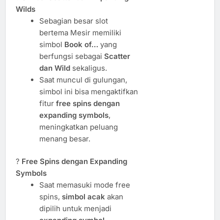
Wilds
Sebagian besar slot
bertema Mesir memiliki
simbol
Book of…
yang
berfungsi sebagai
Scatter
dan Wild
sekaligus.
Saat muncul di gulungan,
simbol ini bisa mengaktifkan
fitur
free spins dengan
expanding symbols
,
meningkatkan peluang
menang besar.
?
Free Spins dengan Expanding
Symbols
Saat memasuki mode free
spins,
simbol acak
akan
dipilih untuk menjadi