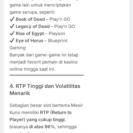
game lain untuk menciptakan
game serupa, seperti:
Book of Dead
– Play’n GO
Legacy of Dead
– Play’n GO
Rise of Egypt
– Playson
Eye of Horus
– Blueprint
Gaming
Banyak dari game-game ini tetap
menjadi favorit pemain di kasino
online hingga saat ini.
4. RTP Tinggi dan Volatilitas
Menarik
Sebagian besar slot bertema Mesir
Kuno memiliki
RTP (Return to
Player) yang cukup tinggi
,
biasanya
di atas 96%
, sehingga