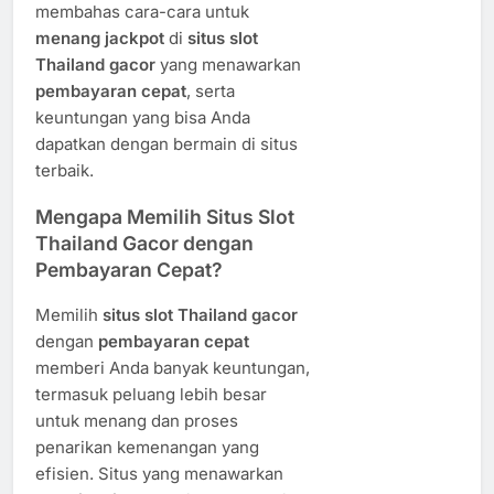
membahas cara-cara untuk
menang jackpot
di
situs slot
Thailand gacor
yang menawarkan
pembayaran cepat
, serta
keuntungan yang bisa Anda
dapatkan dengan bermain di situs
terbaik.
Mengapa Memilih Situs Slot
Thailand Gacor dengan
Pembayaran Cepat?
Memilih
situs slot Thailand gacor
dengan
pembayaran cepat
memberi Anda banyak keuntungan,
termasuk peluang lebih besar
untuk menang dan proses
penarikan kemenangan yang
efisien. Situs yang menawarkan