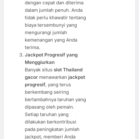
dengan cepat dan diterima
dalam jumlah penuh. Anda
tidak perlu khawatir tentang
biaya tersembunyi yang
mengurangi jumlah
kemenangan yang Anda
terima.
Jackpot Progresif yang
Menggiurkan
Banyak situs
slot Thailand
gacor
menawarkan
jackpot
progresif
, yang terus
berkembang seiring
bertambahnya taruhan yang
dipasang oleh pemain.
Setiap taruhan yang
dilakukan berkontribusi
pada peningkatan jumlah
jackpot, memberi Anda