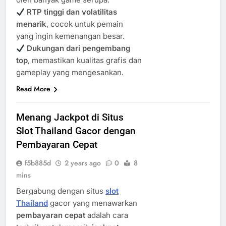
RTP tinggi dan volatilitas
menarik
, cocok untuk pemain
yang ingin kemenangan besar.
Dukungan dari pengembang
top
, memastikan kualitas grafis dan
gameplay yang mengesankan.
Read More
Menang Jackpot di Situs
Slot Thailand Gacor dengan
Pembayaran Cepat
f5b885d
2 years ago
0
8
mins
Bergabung dengan situs
slot
Thailand
gacor yang menawarkan
pembayaran cepat
adalah cara