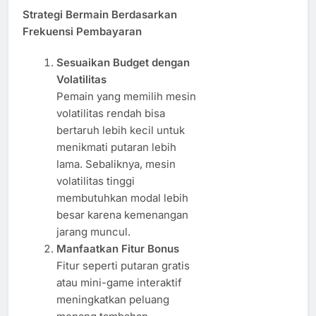
Strategi Bermain Berdasarkan
Frekuensi Pembayaran
Sesuaikan Budget dengan
Volatilitas
Pemain yang memilih mesin
volatilitas rendah bisa
bertaruh lebih kecil untuk
menikmati putaran lebih
lama. Sebaliknya, mesin
volatilitas tinggi
membutuhkan modal lebih
besar karena kemenangan
jarang muncul.
Manfaatkan Fitur Bonus
Fitur seperti putaran gratis
atau mini-game interaktif
meningkatkan peluang