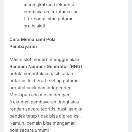
meningkatkan frekuensi
pembayaran, terutama saat
fitur bonus atau putaran
gratis aktif.
Cara Memahami Pola
Pembayaran
Mesin slot modern menggunakan
Random Number Generator (RNG)
untuk menentukan hasil setiap
putaran. Ini berarti setiap putaran
bersifat acak dan independen.
Meskipun ada mesin dengan
frekuensi pembayaran tinggi atau
rendah secara teoritis, hasil jangka
pendek tetap tidak bisa diprediksi.
Namun, pemain bisa mengamati
pola secara umum: