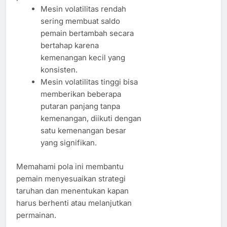
Mesin volatilitas rendah
sering membuat saldo
pemain bertambah secara
bertahap karena
kemenangan kecil yang
konsisten.
Mesin volatilitas tinggi bisa
memberikan beberapa
putaran panjang tanpa
kemenangan, diikuti dengan
satu kemenangan besar
yang signifikan.
Memahami pola ini membantu
pemain menyesuaikan strategi
taruhan dan menentukan kapan
harus berhenti atau melanjutkan
permainan.