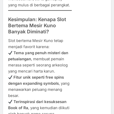
yang mulus di berbagai perangkat.
Kesimpulan: Kenapa Slot
Bertema Mesir Kuno
Banyak Diminati?
Slot bertema Mesir Kuno tetap
menjadi favorit karena:
Tema yang penuh misteri dan
petualangan
, membuat pemain
merasa seperti seorang arkeolog
yang mencari harta karun.
Fitur unik seperti free spins
dengan expanding symbols
, yang
menawarkan peluang menang
besar.
Terinspirasi dari kesuksesan
Book of Ra
, yang kemudian diikuti
oleh banyak game serupa.