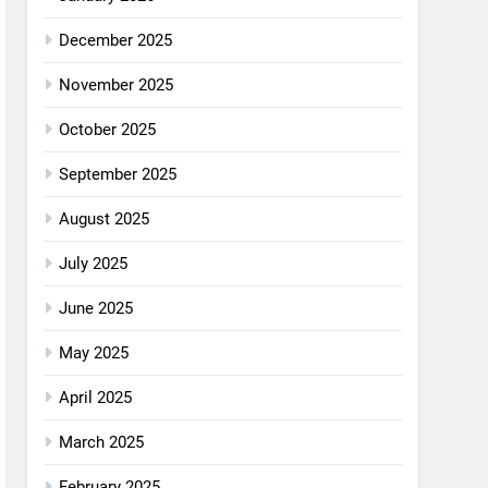
December 2025
November 2025
October 2025
September 2025
August 2025
July 2025
June 2025
May 2025
April 2025
March 2025
February 2025