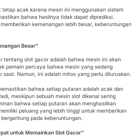
ot tetap acak karena mesin ini menggunakan sistem
tikan bahwa hasilnya tidak dapat diprediksi.
ng memberikan kemenangan lebih besar, keberuntungan
menangan Besar”
ar tentang slot gacor adalah bahwa mesin ini akan
ak pemain percaya bahwa mesin yang sedang
 saat. Namun, ini adalah mitos yang perlu diluruskan.
emastikan bahwa setiap putaran adalah acak dan
Jadi, meskipun sebuah mesin slot dikenal sering
minan bahwa setiap putaran akan menghasilkan
emiliki peluang yang lebih tinggi untuk memberikan
ni bergantung pada keberuntungan.
epat untuk Memainkan Slot Gacor”