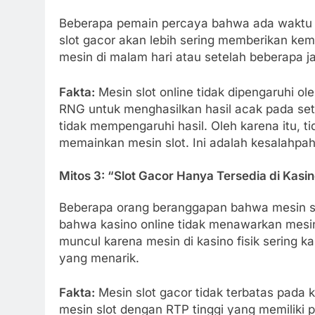
Beberapa pemain percaya bahwa ada waktu t
slot gacor akan lebih sering memberikan 
mesin di malam hari atau setelah beberapa
Fakta:
Mesin slot online tidak dipengaruhi o
RNG untuk menghasilkan hasil acak pada set
tidak mempengaruhi hasil. Oleh karena itu, t
memainkan mesin slot. Ini adalah kesalahp
Mitos 3: “Slot Gacor Hanya Tersedia di Kasin
Beberapa orang beranggapan bahwa mesin slo
bahwa kasino online tidak menawarkan mesi
muncul karena mesin di kasino fisik sering k
yang menarik.
Fakta:
Mesin slot gacor tidak terbatas pada k
mesin slot dengan RTP tinggi yang memiliki 