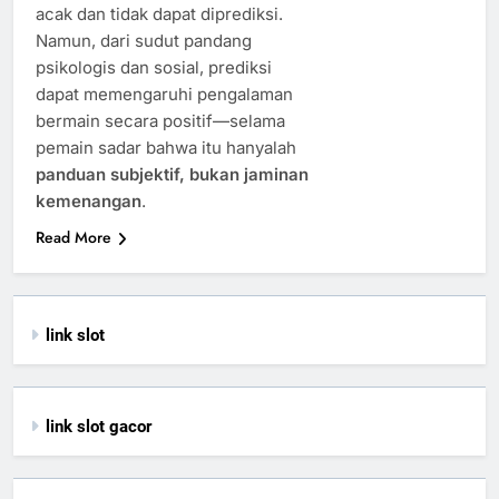
acak dan tidak dapat diprediksi.
Namun, dari sudut pandang
psikologis dan sosial, prediksi
dapat memengaruhi pengalaman
bermain secara positif—selama
pemain sadar bahwa itu hanyalah
panduan subjektif, bukan jaminan
kemenangan
.
Read More
link slot
link slot gacor