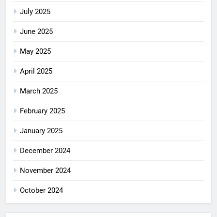
July 2025
June 2025
May 2025
April 2025
March 2025
February 2025
January 2025
December 2024
November 2024
October 2024