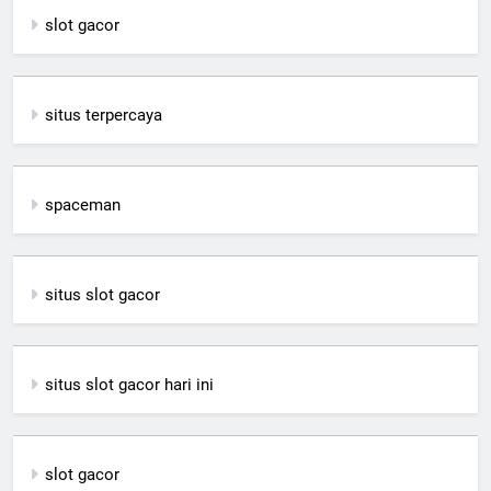
slot gacor
situs terpercaya
spaceman
situs slot gacor
situs slot gacor hari ini
slot gacor