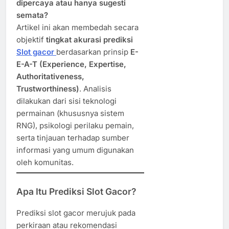
dipercaya atau hanya sugesti
semata?
Artikel ini akan membedah secara
objektif
tingkat akurasi prediksi
Slot gacor
berdasarkan prinsip
E-
E-A-T (Experience, Expertise,
Authoritativeness,
Trustworthiness)
. Analisis
dilakukan dari sisi teknologi
permainan (khususnya sistem
RNG), psikologi perilaku pemain,
serta tinjauan terhadap sumber
informasi yang umum digunakan
oleh komunitas.
Apa Itu Prediksi Slot Gacor?
Prediksi slot gacor merujuk pada
perkiraan atau rekomendasi