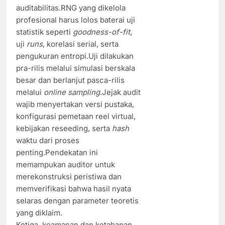
auditabilitas.RNG yang dikelola
profesional harus lolos baterai uji
statistik seperti
goodness-of-fit
,
uji
runs
, korelasi serial, serta
pengukuran entropi.Uji dilakukan
pra-rilis melalui simulasi berskala
besar dan berlanjut pasca-rilis
melalui
online sampling
.Jejak audit
wajib menyertakan versi pustaka,
konfigurasi pemetaan reel virtual,
kebijakan reseeding, serta
hash
waktu dari proses
penting.Pendekatan ini
memampukan auditor untuk
merekonstruksi peristiwa dan
memverifikasi bahwa hasil nyata
selaras dengan parameter teoretis
yang diklaim.
Ketiga, keamanan dan ketahanan