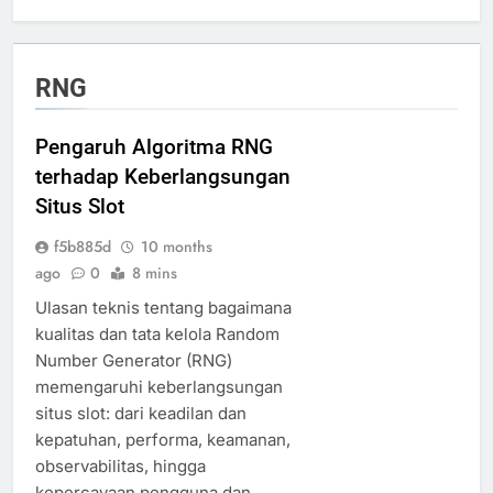
RNG
Pengaruh Algoritma RNG
terhadap Keberlangsungan
Situs Slot
f5b885d
10 months
ago
0
8 mins
Ulasan teknis tentang bagaimana
kualitas dan tata kelola Random
Number Generator (RNG)
memengaruhi keberlangsungan
situs slot: dari keadilan dan
kepatuhan, performa, keamanan,
observabilitas, hingga
kepercayaan pengguna dan