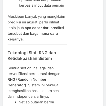
berbasis input data pemain
Meskipun banyak yang mengklaim
prediksi ini akurat, perlu dilihat
lebih jauh
apa dasar dari prediksi
tersebut dan bagaimana cara
kerjanya
.
Teknologi Slot: RNG dan
Ketidakpastian Sistem
Semua slot online legal dan
terverifikasi beroperasi dengan
RNG (Random Number
Generator)
. Sistem ini bekerja
menghasilkan hasil secara acak
dan independen, artinya:
Setiap putaran berdiri