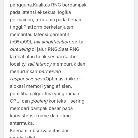
pengguna.Kualitas RNG berdampak
pada latensi eksekusi logika
permainan, terutama pada beban
tinggi.Platform berkelanjutan
memantau latensi persentil
(p95/p99),
tail amplification
, serta
queueing
di jalur RNG.Saat RNG
lambat atau tidak sesuai cache
locality,
tail latency
memburuk dan
menurunkan
perceived
responsiveness
.Optimasi mikro—
alokasi memori yang efisien,
pemilihan algoritma yang ramah
CPU, dan
pooling
konteks—sering
memberi dampak besar pada
konsistensi frame dan ritme
antarmuka.
Keenam, observabilitas dan
deteksi dini