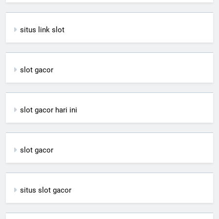
situs link slot
slot gacor
slot gacor hari ini
slot gacor
situs slot gacor