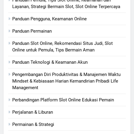
Panduan Pemula, Tips Slot Online, Keamanan dan
Layanan, Strategi Bermain Slot, Slot Online Terpercaya
Panduan Pengguna, Keamanan Online
Panduan Permainan
Panduan Slot Online, Rekomendasi Situs Judi, Slot
Online untuk Pemula, Tips Bermain Aman
Panduan Teknologi & Keamanan Akun
Pengembangan Diri Produktivitas & Manajemen Waktu
Mindset & Kebiasaan Harian Kemandirian Pribadi Life
Management
Perbandingan Platform Slot Online Edukasi Pemain
Perjalanan & Liburan
Permainan & Strategi