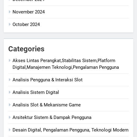
November 2024
October 2024
Categories
Akses Lintas Perangkat,Stabilitas Sistem,Platform
Digital,Manajemen Teknologi,Pengalaman Pengguna
Analisis Pengguna & Interaksi Slot
Analisis Sistem Digital
Analisis Slot & Mekanisme Game
Arsitektur Sistem & Dampak Pengguna
Desain Digital, Pengalaman Pengguna, Teknologi Modern