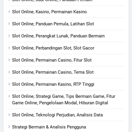
Slot Online, Kasino, Permainan Kasino
Slot Online, Panduan Pemula, Latihan Slot
Slot Online, Perangkat Lunak, Panduan Bermain
Slot Online, Perbandingan Slot, Slot Gacor
Slot Online, Permainan Casino, Fitur Slot
Slot Online, Permainan Casino, Tema Slot
Slot Online, Permainan Kasino, RTP Tinggi
Slot Online, Strategi Game, Tips Bermain Game, Fitur
Game Online, Pengelolaan Modal, Hiburan Digital
Slot Online, Teknologi Perjudian, Analisis Data
Strategi Bermain & Analisis Pengguna