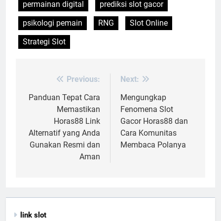
permainan digital
prediksi slot gacor
psikologi pemain
RNG
Slot Online
Strategi Slot
Previous:
Next:
Post
navigation
Panduan Tepat Cara
Mengungkap
Memastikan
Fenomena Slot
Horas88 Link
Gacor Horas88 dan
Alternatif yang Anda
Cara Komunitas
Gunakan Resmi dan
Membaca Polanya
Aman
link slot