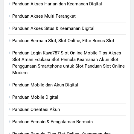
Panduan Akses Harian dan Keamanan Digital
Panduan Akses Multi Perangkat
Panduan Akses Situs & Keamanan Digital
Panduan Bermain Slot, Slot Online, Fitur Bonus Slot
Panduan Login Kaya787 Slot Online Mobile Tips Akses
Slot Aman Edukasi Slot Pemula Keamanan Akun Slot
Penggunaan Smartphone untuk Slot Panduan Slot Online
Modern
Panduan Mobile dan Akun Digital
Panduan Mobile Digital
Panduan Orientasi Akun
Panduan Pemain & Pengalaman Bermain