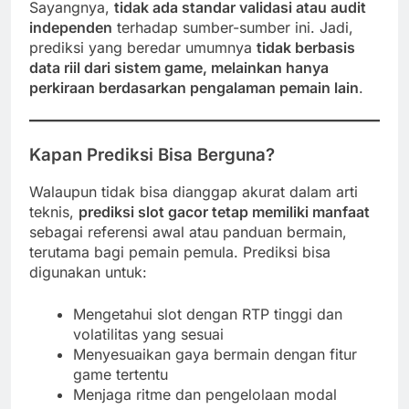
Sayangnya,
tidak ada standar validasi atau audit
independen
terhadap sumber-sumber ini. Jadi,
prediksi yang beredar umumnya
tidak berbasis
data riil dari sistem game, melainkan hanya
perkiraan berdasarkan pengalaman pemain lain
.
Kapan Prediksi Bisa Berguna?
Walaupun tidak bisa dianggap akurat dalam arti
teknis,
prediksi slot gacor tetap memiliki manfaat
sebagai referensi awal atau panduan bermain,
terutama bagi pemain pemula. Prediksi bisa
digunakan untuk:
Mengetahui slot dengan RTP tinggi dan
volatilitas yang sesuai
Menyesuaikan gaya bermain dengan fitur
game tertentu
Menjaga ritme dan pengelolaan modal