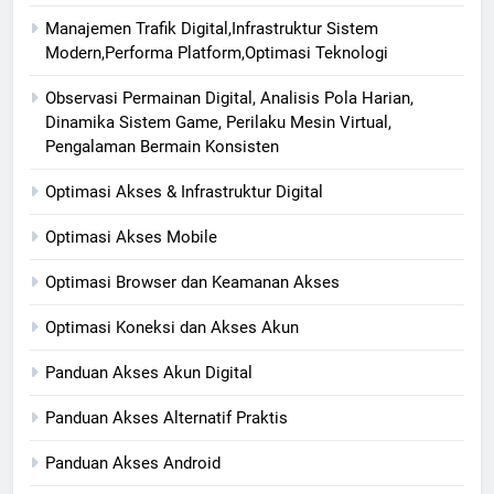
Manajemen Trafik Digital,Infrastruktur Sistem
Modern,Performa Platform,Optimasi Teknologi
Observasi Permainan Digital, Analisis Pola Harian,
Dinamika Sistem Game, Perilaku Mesin Virtual,
Pengalaman Bermain Konsisten
Optimasi Akses & Infrastruktur Digital
Optimasi Akses Mobile
Optimasi Browser dan Keamanan Akses
Optimasi Koneksi dan Akses Akun
Panduan Akses Akun Digital
Panduan Akses Alternatif Praktis
Panduan Akses Android