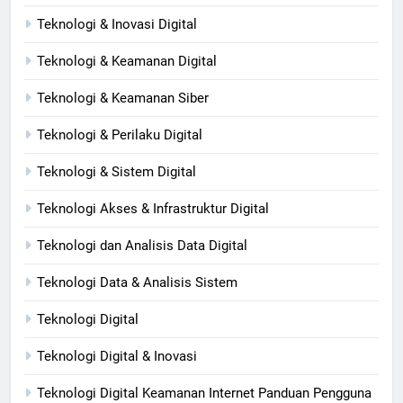
Teknologi & Inovasi Digital
Teknologi & Keamanan Digital
Teknologi & Keamanan Siber
Teknologi & Perilaku Digital
Teknologi & Sistem Digital
Teknologi Akses & Infrastruktur Digital
Teknologi dan Analisis Data Digital
Teknologi Data & Analisis Sistem
Teknologi Digital
Teknologi Digital & Inovasi
Teknologi Digital Keamanan Internet Panduan Pengguna