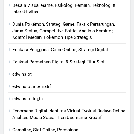
Desain Visual Game, Psikologi Pemain, Teknologi &
Interaktivitas
Dunia Pokémon, Strategi Game, Taktik Pertarungan,
Jurus Status, Competitive Battle, Analisis Karakter,
Kontrol Medan, Pokémon Tipe Strategis
Edukasi Pengguna, Game Online, Strategi Digital
Edukasi Permainan Digital & Strategi Fitur Slot
edwinslot
edwinslot alternatif
edwinslot login
Fenomena Digital Identitas Virtual Evolusi Budaya Online
Analisis Media Sosial Tren Username Kreatif
Gambling, Slot Online, Permainan