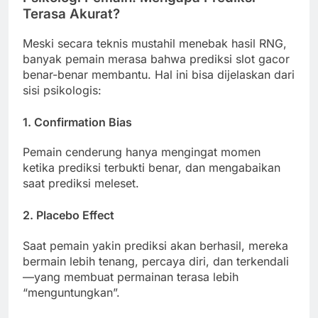
Terasa Akurat?
Meski secara teknis mustahil menebak hasil RNG,
banyak pemain merasa bahwa prediksi slot gacor
benar-benar membantu. Hal ini bisa dijelaskan dari
sisi psikologis:
1.
Confirmation Bias
Pemain cenderung hanya mengingat momen
ketika prediksi terbukti benar, dan mengabaikan
saat prediksi meleset.
2.
Placebo Effect
Saat pemain yakin prediksi akan berhasil, mereka
bermain lebih tenang, percaya diri, dan terkendali
—yang membuat permainan terasa lebih
“menguntungkan”.