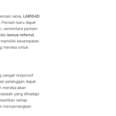
pemain lama,
LARIS4D
. Pemain baru dapat
, sementara pemain
 dan
bonus referral
.
 memiliki kesempatan
ng mereka untuk
 sangat responsif
an pelanggan dapat
an mereka akan
masalah yang dihadapi
astikan setiap
dan menyenangkan.