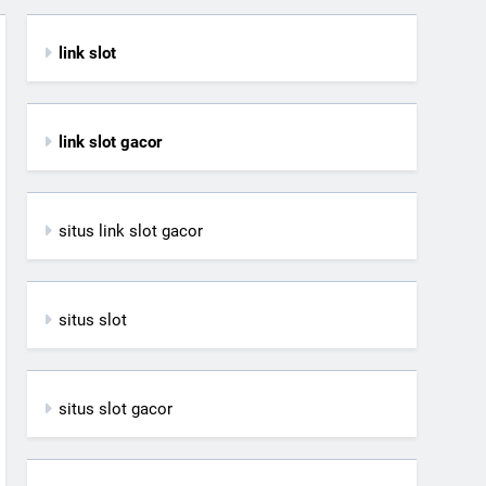
link slot
link slot gacor
situs link slot gacor
situs slot
situs slot gacor