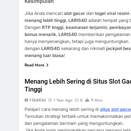
Kesimpulan
Jika Anda mencari
slot gacor
dan
togel viral resmi
menang lebih tinggi
,
LARIS4D
adalah tempat yang t
Dengan
RTP tinggi
,
keamanan terjamin
,
pembayar
bonus menarik
,
LARIS4D
memberikan pengalaman b
hanya menyenangkan, tetapi juga menguntungkan.
dengan
LARIS4D
sekarang dan nikmati
jackpot bes
menang luar biasa
!
Read More
Menang Lebih Sering di Situs Slot G
Tinggi
F5b885d
1 Year Ago
0
9 Mins
Pelajari cara menang lebih sering di
situs slot gaco
Temukan strategi terbaik untuk memaksimalkan p
dan pengalaman bermain yang menguntungkan.
Jika Anda ingin meningkatkan peluang menang lebi