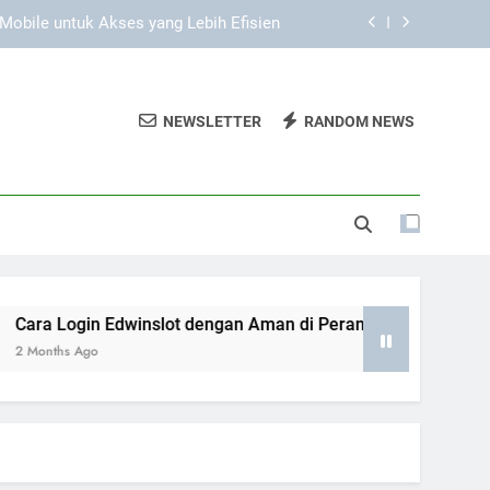
obile untuk Akses yang Lebih Efisien
slot dengan Aman di Perangkat Pribadi
ai Perangkat secara Aman dan Praktis
NEWSLETTER
RANDOM NEWS
es TIARA4D Link Alternatif di Ponsel
 Updates. Informasi Terpercaya Untuk Masyarakat.
obile untuk Akses yang Lebih Efisien
slot dengan Aman di Perangkat Pribadi
ai Perangkat secara Aman dan Praktis
n Edwinslot dengan Aman di Perangkat Pribadi
Cara Leb
2 Months A