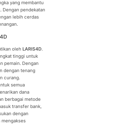
 angka yang membantu
t. Dengan pendekatan
engan lebih cerdas
enangan.
S4D
atikan oleh
LARIS4D
.
ingkat tinggi untuk
gan pemain. Dengan
in dengan tenang
an curang.
ntuk semua
enarikan dana
an berbagai metode
suk transfer bank,
akukan dengan
sa mengakses