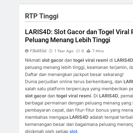
RTP Tinggi
LARIS4D: Slot Gacor dan Togel Viral
Peluang Menang Lebih Tinggi
F5b885d
1 Year Ago
0
7 Mins
Nikmati
slot gacor
dan
togel viral resmi
di
LARIS4
peluang menang lebih tinggi, keamanan terjamin, 
Daftar dan menangkan jackpot besar sekarang!
Dunia perjudian online terus berkembang, dan
LAR
salah satu platform terpercaya yang memberikan 
slot gacor
dan
togel viral resmi
. Di
LARIS4D
, pema
berbagai permainan dengan peluang menang yang le
pembayaran cepat, dan fitur-fitur bonus yang menari
membahas mengapa
LARIS4D
adalah tempat terbai
kemenangan besar dan bagaimana peluang menang 
dinikmati oleh setiap
slot
.