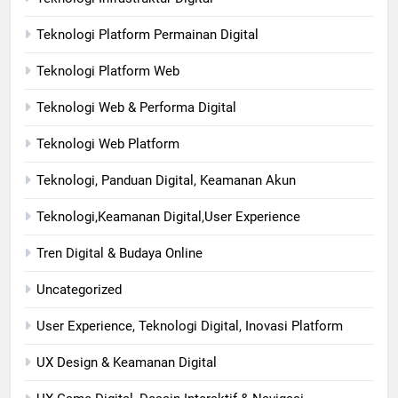
Teknologi Platform Permainan Digital
Teknologi Platform Web
Teknologi Web & Performa Digital
Teknologi Web Platform
Teknologi, Panduan Digital, Keamanan Akun
Teknologi,Keamanan Digital,User Experience
Tren Digital & Budaya Online
Uncategorized
User Experience, Teknologi Digital, Inovasi Platform
UX Design & Keamanan Digital