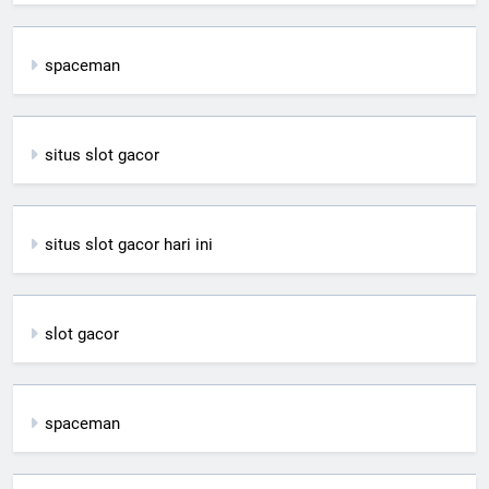
spaceman
situs slot gacor
situs slot gacor hari ini
slot gacor
spaceman