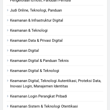
Pengelolaan Emosi, Panduan Pemula
Judi Online, Teknologi, Panduan
Keamanan & Infrastruktur Digital
Keamanan & Teknologi
Keamanan Data & Privasi Digital
Keamanan Digital
Keamanan Digital & Panduan Teknis
Keamanan Digital & Teknologi
Keamanan Digital, Teknologi Autentikasi, Proteksi Data,
Inovasi Login, Manajemen Identitas
Keamanan Login Perangkat Pribadi
Keamanan Sistem & Teknologi Otentikasi