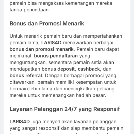
pemain bisa mengakses kemenangan mereka
tanpa penundaan.
Bonus dan Promosi Menarik
Untuk menarik pemain baru dan mempertahankan
pemain lama,
LARIS4D
menawarkan berbagai
bonus dan promosi menarik
. Pemain baru dapat
menikmati
bonus pendaftaran
yang
menguntungkan, sementara pemain setia akan
mendapatkan
bonus deposit
,
cashback
, dan
bonus referral
. Dengan berbagai promosi yang
ditawarkan, pemain memiliki kesempatan untuk
bermain lebih lama dan meningkatkan peluang
mereka untuk memenangkan hadiah besar.
Layanan Pelanggan 24/7 yang Responsif
LARIS4D
juga menyediakan layanan pelanggan
yang sangat responsif dan siap membantu pemain