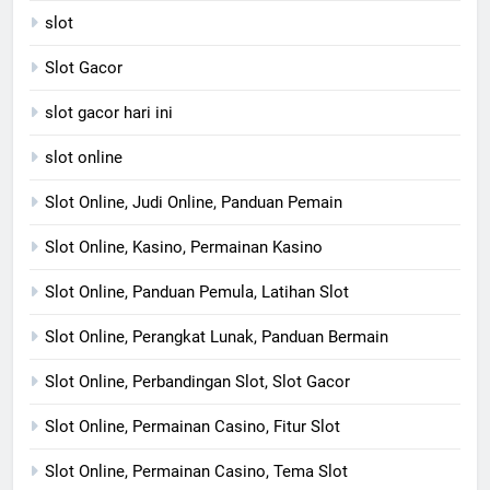
slot
Slot Gacor
slot gacor hari ini
slot online
Slot Online, Judi Online, Panduan Pemain
Slot Online, Kasino, Permainan Kasino
Slot Online, Panduan Pemula, Latihan Slot
Slot Online, Perangkat Lunak, Panduan Bermain
Slot Online, Perbandingan Slot, Slot Gacor
Slot Online, Permainan Casino, Fitur Slot
Slot Online, Permainan Casino, Tema Slot