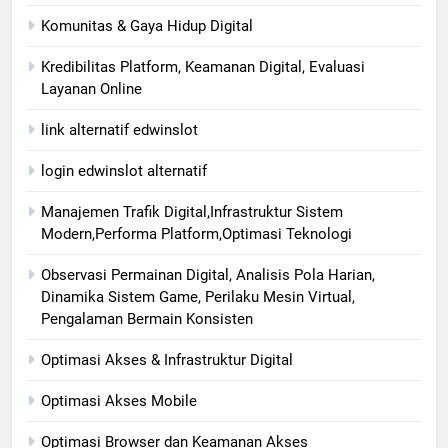
Komunitas & Gaya Hidup Digital
Kredibilitas Platform, Keamanan Digital, Evaluasi
Layanan Online
link alternatif edwinslot
login edwinslot alternatif
Manajemen Trafik Digital,Infrastruktur Sistem
Modern,Performa Platform,Optimasi Teknologi
Observasi Permainan Digital, Analisis Pola Harian,
Dinamika Sistem Game, Perilaku Mesin Virtual,
Pengalaman Bermain Konsisten
Optimasi Akses & Infrastruktur Digital
Optimasi Akses Mobile
Optimasi Browser dan Keamanan Akses