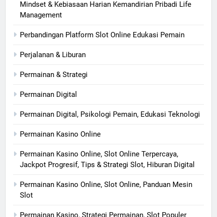
Mindset & Kebiasaan Harian Kemandirian Pribadi Life
Management
Perbandingan Platform Slot Online Edukasi Pemain
Perjalanan & Liburan
Permainan & Strategi
Permainan Digital
Permainan Digital, Psikologi Pemain, Edukasi Teknologi
Permainan Kasino Online
Permainan Kasino Online, Slot Online Terpercaya,
Jackpot Progresif, Tips & Strategi Slot, Hiburan Digital
Permainan Kasino Online, Slot Online, Panduan Mesin
Slot
Permainan Kasino, Strategi Permainan, Slot Populer