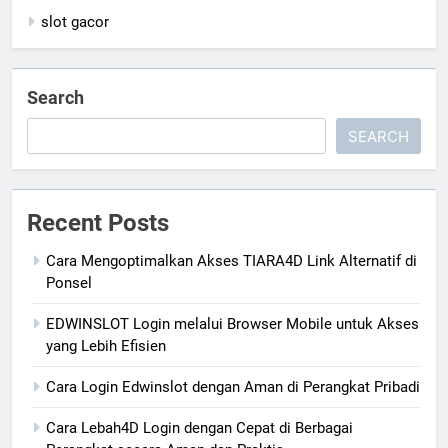
slot gacor
Search
SEARCH
Recent Posts
Cara Mengoptimalkan Akses TIARA4D Link Alternatif di
Ponsel
EDWINSLOT Login melalui Browser Mobile untuk Akses
yang Lebih Efisien
Cara Login Edwinslot dengan Aman di Perangkat Pribadi
Cara Lebah4D Login dengan Cepat di Berbagai