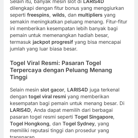
Selain itu, banyak mesin slot di
LARIS4D
dilengkapi dengan fitur bonus yang menggiurkan
seperti
freespins
,
wilds
, dan
multipliers
yang
semakin meningkatkan peluang menang. Fitur-fitur
ini memberikan kesempatan lebih banyak bagi
pemain untuk memenangkan hadiah besar,
termasuk
jackpot progresif
yang bisa mencapai
jumlah yang luar biasa besar.
Togel Viral Resmi: Pasaran Togel
Terpercaya dengan Peluang Menang
Tinggi
Selain mesin
slot gacor
,
LARIS4D
juga terkenal
dengan
togel viral resmi
yang memberikan
kesempatan bagi pemain untuk menang besar. Di
LARIS4D
, Anda dapat memilih dari berbagai
pasaran togel resmi seperti
Togel Singapore
,
Togel Hongkong
, dan
Togel Sydney
, yang
memiliki reputasi tinggi dan prosedur yang
transparan.