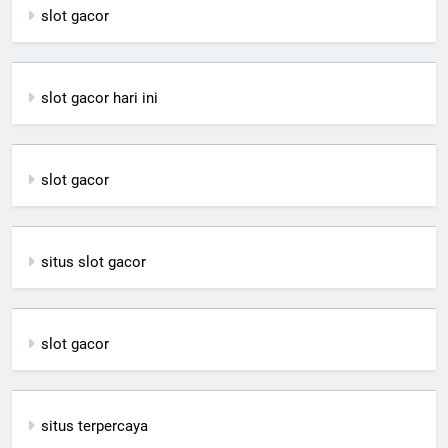
slot gacor
slot gacor hari ini
slot gacor
situs slot gacor
slot gacor
situs terpercaya