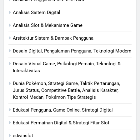
Analisis Sistem Digital
Analisis Slot & Mekanisme Game
Arsitektur Sistem & Dampak Pengguna
Desain Digital, Pengalaman Pengguna, Teknologi Modern
Desain Visual Game, Psikologi Pemain, Teknologi &
Interaktivitas
Dunia Pokémon, Strategi Game, Taktik Pertarungan,
Jurus Status, Competitive Battle, Analisis Karakter,
Kontrol Medan, Pokémon Tipe Strategis
Edukasi Pengguna, Game Online, Strategi Digital
Edukasi Permainan Digital & Strategi Fitur Slot
edwinslot