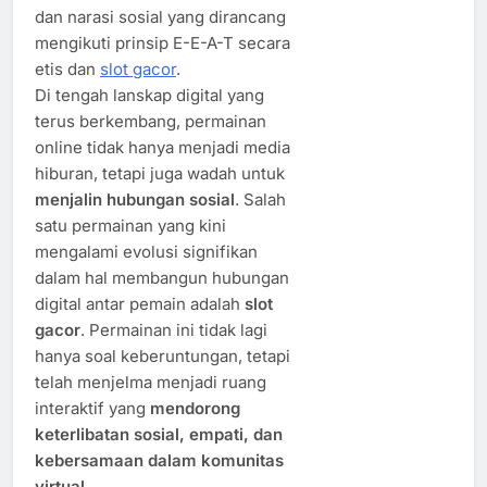
dan narasi sosial yang dirancang
mengikuti prinsip E-E-A-T secara
etis dan
slot gacor
.
Di tengah lanskap digital yang
terus berkembang, permainan
online tidak hanya menjadi media
hiburan, tetapi juga wadah untuk
menjalin hubungan sosial
. Salah
satu permainan yang kini
mengalami evolusi signifikan
dalam hal membangun hubungan
digital antar pemain adalah
slot
gacor
. Permainan ini tidak lagi
hanya soal keberuntungan, tetapi
telah menjelma menjadi ruang
interaktif yang
mendorong
keterlibatan sosial, empati, dan
kebersamaan dalam komunitas
virtual.