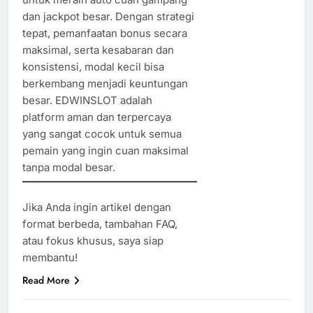
dan jackpot besar. Dengan strategi
tepat, pemanfaatan bonus secara
maksimal, serta kesabaran dan
konsistensi, modal kecil bisa
berkembang menjadi keuntungan
besar. EDWINSLOT adalah
platform aman dan terpercaya
yang sangat cocok untuk semua
pemain yang ingin cuan maksimal
tanpa modal besar.
Jika Anda ingin artikel dengan
format berbeda, tambahan FAQ,
atau fokus khusus, saya siap
membantu!
Read More