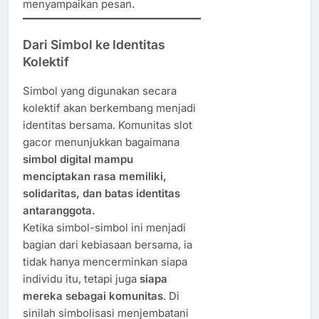
menyampaikan pesan.
Dari Simbol ke Identitas
Kolektif
Simbol yang digunakan secara
kolektif akan berkembang menjadi
identitas bersama. Komunitas slot
gacor menunjukkan bagaimana
simbol digital mampu
menciptakan rasa memiliki,
solidaritas, dan batas identitas
antaranggota.
Ketika simbol-simbol ini menjadi
bagian dari kebiasaan bersama, ia
tidak hanya mencerminkan siapa
individu itu, tetapi juga
siapa
mereka sebagai komunitas
. Di
sinilah simbolisasi menjembatani