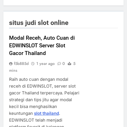
situs judi slot online
Modal Receh, Auto Cuan di
EDWINSLOT Server Slot
Gacor Thailand
f5b885d
1 year ago
0
5
mins
Raih auto cuan dengan modal
receh di EDWINSLOT, server slot
gacor Thailand terpercaya. Pelajari
strategi dan tips jitu agar modal
kecil bisa menghasilkan
keuntungan
slot thailand
.
EDWINSLOT telah menjadi
platform favorit di kalangan