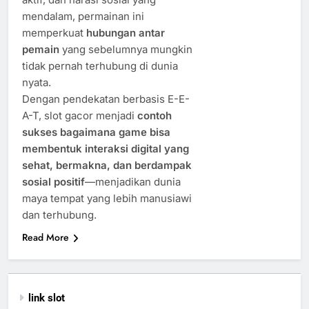
mendalam, permainan ini
memperkuat
hubungan antar
pemain
yang sebelumnya mungkin
tidak pernah terhubung di dunia
nyata.
Dengan pendekatan berbasis E-E-
A-T, slot gacor menjadi
contoh
sukses bagaimana game bisa
membentuk interaksi digital yang
sehat, bermakna, dan berdampak
sosial positif
—menjadikan dunia
maya tempat yang lebih manusiawi
dan terhubung.
Read More
link slot