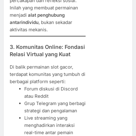
percakapan dan refleksi sosial.
Inilah yang membuat permainan
menjadi
alat penghubung
antarindividu
, bukan sekadar
aktivitas mekanis.
3.
Komunitas Online: Fondasi
Relasi Virtual yang Kuat
Di balik permainan slot gacor,
terdapat komunitas yang tumbuh di
berbagai platform seperti:
Forum diskusi di Discord
atau Reddit
Grup Telegram yang berbagi
strategi dan pengalaman
Live streaming yang
menghadirkan interaksi
real-time antar pemain