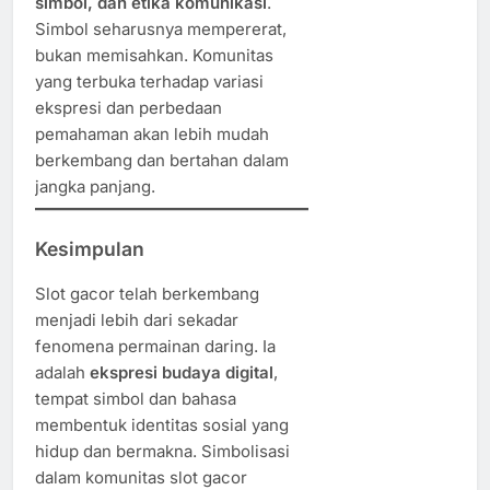
simbol, dan etika komunikasi
.
Simbol seharusnya mempererat,
bukan memisahkan. Komunitas
yang terbuka terhadap variasi
ekspresi dan perbedaan
pemahaman akan lebih mudah
berkembang dan bertahan dalam
jangka panjang.
Kesimpulan
Slot gacor telah berkembang
menjadi lebih dari sekadar
fenomena permainan daring. Ia
adalah
ekspresi budaya digital
,
tempat simbol dan bahasa
membentuk identitas sosial yang
hidup dan bermakna. Simbolisasi
dalam komunitas slot gacor