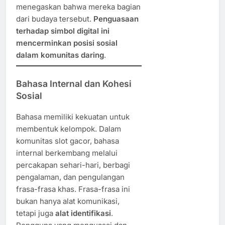
menegaskan bahwa mereka bagian
dari budaya tersebut.
Penguasaan
terhadap simbol digital ini
mencerminkan posisi sosial
dalam komunitas daring
.
Bahasa Internal dan Kohesi
Sosial
Bahasa memiliki kekuatan untuk
membentuk kelompok. Dalam
komunitas slot gacor, bahasa
internal berkembang melalui
percakapan sehari-hari, berbagi
pengalaman, dan pengulangan
frasa-frasa khas. Frasa-frasa ini
bukan hanya alat komunikasi,
tetapi juga
alat identifikasi
.