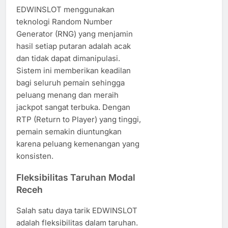
EDWINSLOT menggunakan
teknologi Random Number
Generator (RNG) yang menjamin
hasil setiap putaran adalah acak
dan tidak dapat dimanipulasi.
Sistem ini memberikan keadilan
bagi seluruh pemain sehingga
peluang menang dan meraih
jackpot sangat terbuka. Dengan
RTP (Return to Player) yang tinggi,
pemain semakin diuntungkan
karena peluang kemenangan yang
konsisten.
Fleksibilitas Taruhan Modal
Receh
Salah satu daya tarik EDWINSLOT
adalah fleksibilitas dalam taruhan.