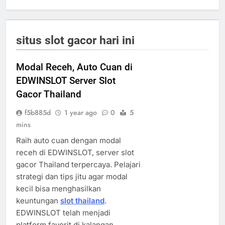
situs slot gacor hari ini
Modal Receh, Auto Cuan di
EDWINSLOT Server Slot
Gacor Thailand
f5b885d
1 year ago
0
5
mins
Raih auto cuan dengan modal
receh di EDWINSLOT, server slot
gacor Thailand terpercaya. Pelajari
strategi dan tips jitu agar modal
kecil bisa menghasilkan
keuntungan
slot thailand
.
EDWINSLOT telah menjadi
platform favorit di kalangan