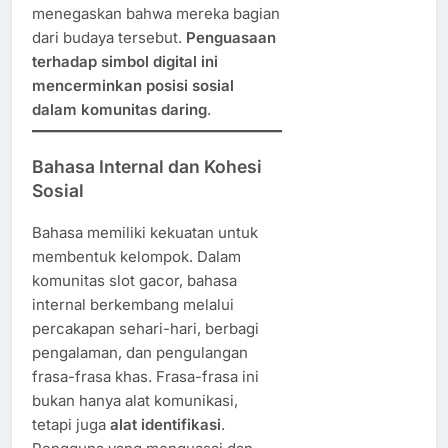
menegaskan bahwa mereka bagian
dari budaya tersebut.
Penguasaan
terhadap simbol digital ini
mencerminkan posisi sosial
dalam komunitas daring
.
Bahasa Internal dan Kohesi
Sosial
Bahasa memiliki kekuatan untuk
membentuk kelompok. Dalam
komunitas slot gacor, bahasa
internal berkembang melalui
percakapan sehari-hari, berbagi
pengalaman, dan pengulangan
frasa-frasa khas. Frasa-frasa ini
bukan hanya alat komunikasi,
tetapi juga
alat identifikasi
.