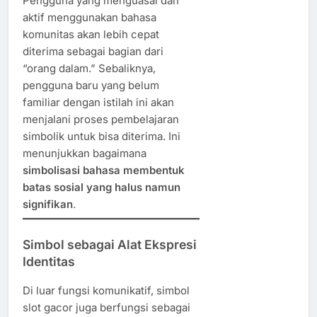
Pengguna yang menguasai dan
aktif menggunakan bahasa
komunitas akan lebih cepat
diterima sebagai bagian dari
“orang dalam.” Sebaliknya,
pengguna baru yang belum
familiar dengan istilah ini akan
menjalani proses pembelajaran
simbolik untuk bisa diterima. Ini
menunjukkan bagaimana
simbolisasi bahasa membentuk
batas sosial yang halus namun
signifikan
.
Simbol sebagai Alat Ekspresi
Identitas
Di luar fungsi komunikatif, simbol
slot gacor juga berfungsi sebagai