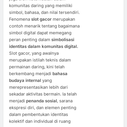
komunitas daring yang memiliki
simbol, bahasa, dan nilai tersendiri.
Fenomena
slot gacor
merupakan
contoh menarik tentang bagaimana
simbol digital dapat memegang
peran penting dalam
simbolisasi
identitas dalam komunitas digital.
Slot gacor, yang awalnya
merupakan istilah teknis dalam
permainan daring, kini telah
berkembang menjadi
bahasa
budaya internal
yang
merepresentasikan lebih dari
sekadar aktivitas bermain. Ia telah
menjadi
penanda sosial
, sarana
ekspresi diri, dan elemen penting
dalam pembentukan identitas
kolektif dan individual di ruang