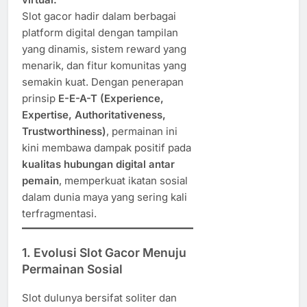
Slot gacor hadir dalam berbagai
platform digital dengan tampilan
yang dinamis, sistem reward yang
menarik, dan fitur komunitas yang
semakin kuat. Dengan penerapan
prinsip
E-E-A-T (Experience,
Expertise, Authoritativeness,
Trustworthiness)
, permainan ini
kini membawa dampak positif pada
kualitas hubungan digital antar
pemain
, memperkuat ikatan sosial
dalam dunia maya yang sering kali
terfragmentasi.
1.
Evolusi Slot Gacor Menuju
Permainan Sosial
Slot dulunya bersifat soliter dan