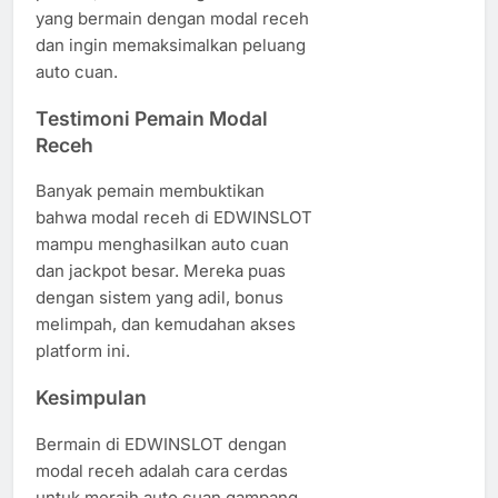
yang bermain dengan modal receh
dan ingin memaksimalkan peluang
auto cuan.
Testimoni Pemain Modal
Receh
Banyak pemain membuktikan
bahwa modal receh di EDWINSLOT
mampu menghasilkan auto cuan
dan jackpot besar. Mereka puas
dengan sistem yang adil, bonus
melimpah, dan kemudahan akses
platform ini.
Kesimpulan
Bermain di EDWINSLOT dengan
modal receh adalah cara cerdas
untuk meraih auto cuan gampang