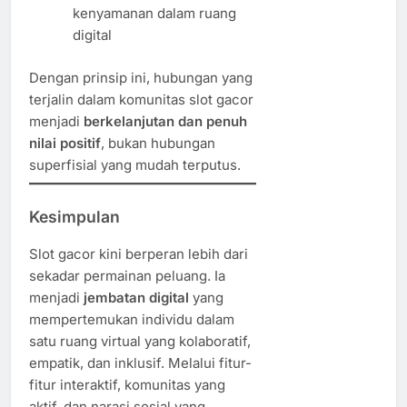
kenyamanan dalam ruang
digital
Dengan prinsip ini, hubungan yang
terjalin dalam komunitas slot gacor
menjadi
berkelanjutan dan penuh
nilai positif
, bukan hubungan
superfisial yang mudah terputus.
Kesimpulan
Slot gacor kini berperan lebih dari
sekadar permainan peluang. Ia
menjadi
jembatan digital
yang
mempertemukan individu dalam
satu ruang virtual yang kolaboratif,
empatik, dan inklusif. Melalui fitur-
fitur interaktif, komunitas yang
aktif, dan narasi sosial yang