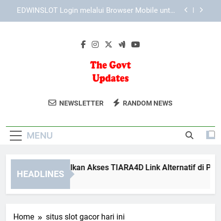
Skip
Cara Login Edwinslot dengan Aman di Perangkat
to
Pribadi
content
Cara Lebah4D Login dengan Cepat di Berbagai
Perangkat secara Aman dan Praktis
Cara Mengoptimalkan Akses TIARA4D Link
Alternatif di Ponsel
EDWINSLOT Login melalui Browser Mobile untuk
Akses yang Lebih Efisien
The Govt
Dapatkan Berita Terkini Dan Update Dari
Cara Login Edwinslot dengan Aman di Perangkat
NEWSLETTER
RANDOM NEWS
Pribadi
Updates
Dunia Pemerintahan Di The Govt
Cara Lebah4D Login dengan Cepat di Berbagai
Updates. Informasi Terpercaya Untuk
Perangkat secara Aman dan Praktis
MENU
Masyarakat.
ra Mengoptimalkan Akses TIARA4D Link Alternatif di Ponsel
HEADLINES
Weeks Ago
Home
situs slot gacor hari ini