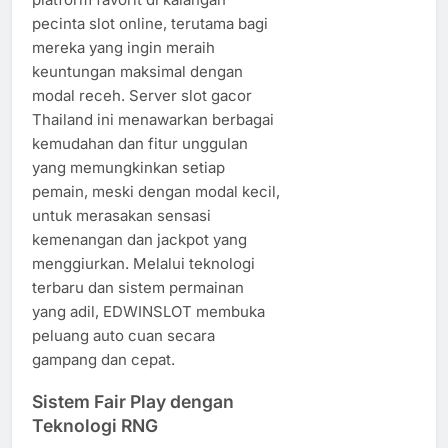
pecinta slot online, terutama bagi
mereka yang ingin meraih
keuntungan maksimal dengan
modal receh. Server slot gacor
Thailand ini menawarkan berbagai
kemudahan dan fitur unggulan
yang memungkinkan setiap
pemain, meski dengan modal kecil,
untuk merasakan sensasi
kemenangan dan jackpot yang
menggiurkan. Melalui teknologi
terbaru dan sistem permainan
yang adil, EDWINSLOT membuka
peluang auto cuan secara
gampang dan cepat.
Sistem Fair Play dengan
Teknologi RNG