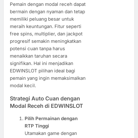
Pemain dengan modal receh dapat
bermain dengan nyaman dan tetap
memiliki peluang besar untuk
meraih keuntungan. Fitur seperti
free spins, multiplier, dan jackpot
progresif semakin meningkatkan
potensi cuan tanpa harus
menaikkan taruhan secara
signifikan. Hal ini menjadikan
EDWINSLOT pilihan ideal bagi
pemain yang ingin memaksimalkan
modal kecil.
Strategi Auto Cuan dengan
Modal Receh di EDWINSLOT
Pilih Permainan dengan
RTP Tinggi
Utamakan game dengan