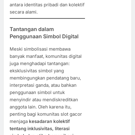
antara identitas pribadi dan kolektif
secara alami.
Tantangan dalam
Penggunaan Simbol Digital
Meski simbolisasi membawa
banyak manfaat, komunitas digital
juga menghadapi tantangan:
eksklusivitas simbol yang
membingungkan pendatang baru,
interpretasi ganda, atau bahkan
penggunaan simbol untuk
menyindir atau mendiskreditkan
anggota lain. Oleh karena itu,
penting bagi komunitas slot gacor
menjaga
kesadaran kolektif
tentang inklusivitas, literasi