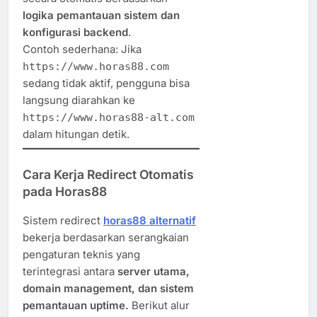
logika pemantauan sistem dan
konfigurasi backend
.
Contoh sederhana: Jika
https://www.horas88.com
sedang tidak aktif, pengguna bisa
langsung diarahkan ke
https://www.horas88-alt.com
dalam hitungan detik.
Cara Kerja Redirect Otomatis
pada Horas88
Sistem redirect
horas88 alternatif
bekerja berdasarkan serangkaian
pengaturan teknis yang
terintegrasi antara
server utama,
domain management, dan sistem
pemantauan uptime.
Berikut alur