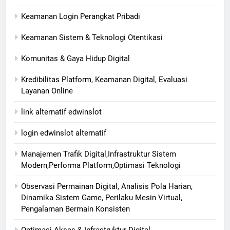
Keamanan Login Perangkat Pribadi
Keamanan Sistem & Teknologi Otentikasi
Komunitas & Gaya Hidup Digital
Kredibilitas Platform, Keamanan Digital, Evaluasi
Layanan Online
link alternatif edwinslot
login edwinslot alternatif
Manajemen Trafik Digital,Infrastruktur Sistem
Modern,Performa Platform,Optimasi Teknologi
Observasi Permainan Digital, Analisis Pola Harian,
Dinamika Sistem Game, Perilaku Mesin Virtual,
Pengalaman Bermain Konsisten
Optimasi Akses & Infrastruktur Digital