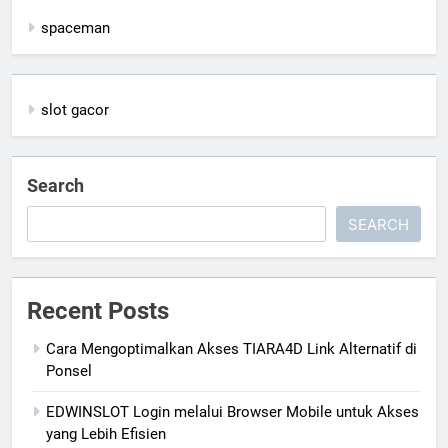
spaceman
slot gacor
Search
SEARCH
Recent Posts
Cara Mengoptimalkan Akses TIARA4D Link Alternatif di
Ponsel
EDWINSLOT Login melalui Browser Mobile untuk Akses
yang Lebih Efisien