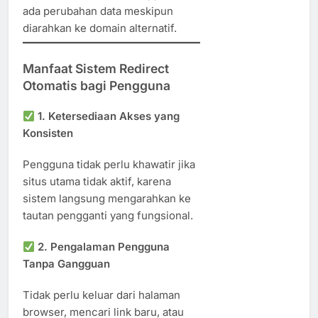
ada perubahan data meskipun
diarahkan ke domain alternatif.
Manfaat Sistem Redirect
Otomatis bagi Pengguna
1.
Ketersediaan Akses yang
Konsisten
Pengguna tidak perlu khawatir jika
situs utama tidak aktif, karena
sistem langsung mengarahkan ke
tautan pengganti yang fungsional.
2.
Pengalaman Pengguna
Tanpa Gangguan
Tidak perlu keluar dari halaman
browser, mencari link baru, atau