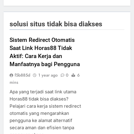
solusi situs tidak bisa diakses
Sistem Redirect Otomatis
Saat Link Horas88 Tidak
Aktif: Cara Kerja dan
Manfaatnya bagi Pengguna
f5b885d
1 year ago
0
6
mins
Apa yang terjadi saat link utama
Horas88 tidak bisa diakses?
Pelajari cara kerja sistem redirect
otomatis yang mengarahkan
pengguna ke alamat alternatif
secara aman dan efisien tanpa