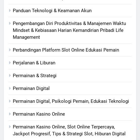
Panduan Teknologi & Keamanan Akun
Pengembangan Diri Produktivitas & Manajemen Waktu
Mindset & Kebiasaan Harian Kemandirian Pribadi Life
Management
Perbandingan Platform Slot Online Edukasi Pemain
Perjalanan & Liburan
Permainan & Strategi
Permainan Digital
Permainan Digital, Psikologi Pemain, Edukasi Teknologi
Permainan Kasino Online
Permainan Kasino Online, Slot Online Terpercaya,
Jackpot Progresif, Tips & Strategi Slot, Hiburan Digital