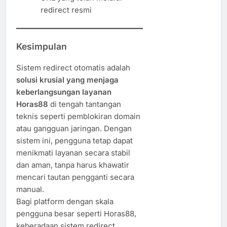
redirect resmi
Kesimpulan
Sistem redirect otomatis adalah
solusi krusial yang menjaga
keberlangsungan layanan
Horas88
di tengah tantangan
teknis seperti pemblokiran domain
atau gangguan jaringan. Dengan
sistem ini, pengguna tetap dapat
menikmati layanan secara stabil
dan aman, tanpa harus khawatir
mencari tautan pengganti secara
manual.
Bagi platform dengan skala
pengguna besar seperti Horas88,
keberadaan sistem redirect