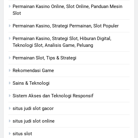
Permainan Kasino Online, Slot Online, Panduan Mesin
Slot
Permainan Kasino, Strategi Permainan, Slot Populer
Permainan Kasino, Strategi Slot, Hiburan Digital,
Teknologi Slot, Analisis Game, Peluang
Permainan Slot, Tips & Strategi
Rekomendasi Game
Sains & Teknologi
Sistem Akses dan Teknologi Responsif
situs judi slot gacor
situs judi slot online
situs slot