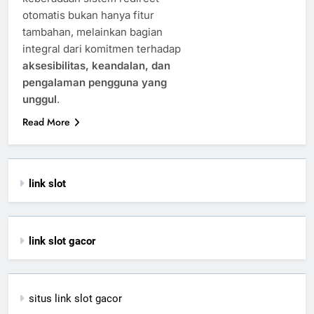
otomatis bukan hanya fitur
tambahan, melainkan bagian
integral dari komitmen terhadap
aksesibilitas, keandalan, dan
pengalaman pengguna yang
unggul
.
Read More
link slot
link slot gacor
situs link slot gacor