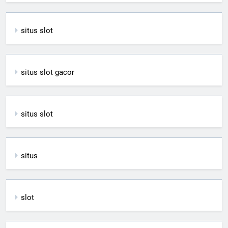
situs slot
situs slot gacor
situs slot
situs
slot