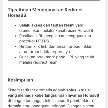
Tips Aman Menggunakan Redirect
Horas88
Selalu akses dari tautan resmi
yang
diumumkan melalui kanal resmi Horas88
Pastikan URL pengalihan menggunakan
protokol
HTTPS
Hindari klik link dari pesan pribadi, iklan,
atau forum tidak terpercaya
Gunakan bookmark pada URL yang telah
melalui redirect resmi
Kesimpulan
Sistem redirect otomatis adalah
solusi krusial
yang menjaga keberlangsungan layanan Horas88
di tengah tantangan teknis seperti pemblokiran
domain atau gangguan jaringan. Dengan sistem