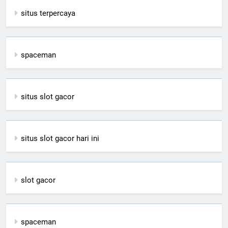
situs terpercaya
spaceman
situs slot gacor
situs slot gacor hari ini
slot gacor
spaceman