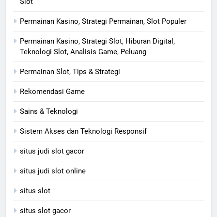
Slot
Permainan Kasino, Strategi Permainan, Slot Populer
Permainan Kasino, Strategi Slot, Hiburan Digital,
Teknologi Slot, Analisis Game, Peluang
Permainan Slot, Tips & Strategi
Rekomendasi Game
Sains & Teknologi
Sistem Akses dan Teknologi Responsif
situs judi slot gacor
situs judi slot online
situs slot
situs slot gacor