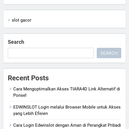
slot gacor
Search
SEARCH
Recent Posts
Cara Mengoptimalkan Akses TIARA4D Link Alternatif di
Ponsel
EDWINSLOT Login melalui Browser Mobile untuk Akses
yang Lebih Efisien
Cara Login Edwinslot dengan Aman di Perangkat Pribadi