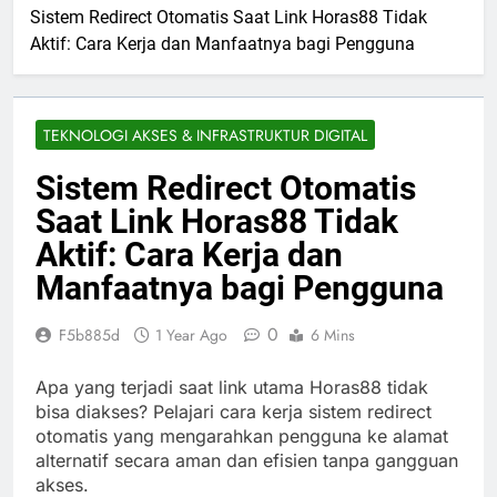
Sistem Redirect Otomatis Saat Link Horas88 Tidak
Aktif: Cara Kerja dan Manfaatnya bagi Pengguna
TEKNOLOGI AKSES & INFRASTRUKTUR DIGITAL
Sistem Redirect Otomatis
Saat Link Horas88 Tidak
Aktif: Cara Kerja dan
Manfaatnya bagi Pengguna
0
F5b885d
1 Year Ago
6 Mins
Apa yang terjadi saat link utama Horas88 tidak
bisa diakses? Pelajari cara kerja sistem redirect
otomatis yang mengarahkan pengguna ke alamat
alternatif secara aman dan efisien tanpa gangguan
akses.