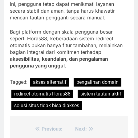
ini, pengguna tetap dapat menikmati layanan
secara stabil dan aman, tanpa harus khawatir
mencari tautan pengganti secara manual.
Bagi platform dengan skala pengguna besar
seperti Horas88, keberadaan sistem redirect
otomatis bukan hanya fitur tambahan, melainkan
bagian integral dari komitmen terhadap
aksesibilitas, keandalan, dan pengalaman
pengguna yang unggul
.
Tagged:
akses alternatif
pengalihan domain
redirect otomatis Horas88
sistem tautan aktif
solusi situs tidak bisa diakses
Previous:
Next:
Post