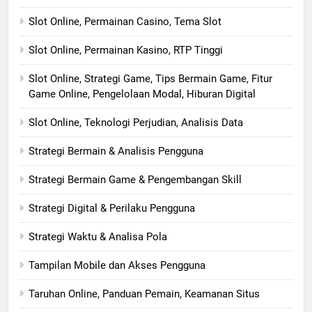
Slot Online, Permainan Casino, Tema Slot
Slot Online, Permainan Kasino, RTP Tinggi
Slot Online, Strategi Game, Tips Bermain Game, Fitur
Game Online, Pengelolaan Modal, Hiburan Digital
Slot Online, Teknologi Perjudian, Analisis Data
Strategi Bermain & Analisis Pengguna
Strategi Bermain Game & Pengembangan Skill
Strategi Digital & Perilaku Pengguna
Strategi Waktu & Analisa Pola
Tampilan Mobile dan Akses Pengguna
Taruhan Online, Panduan Pemain, Keamanan Situs