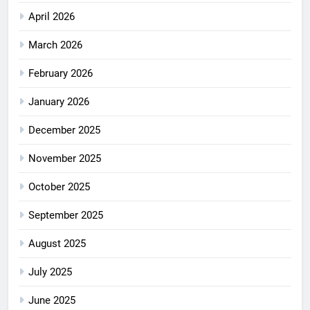
April 2026
March 2026
February 2026
January 2026
December 2025
November 2025
October 2025
September 2025
August 2025
July 2025
June 2025