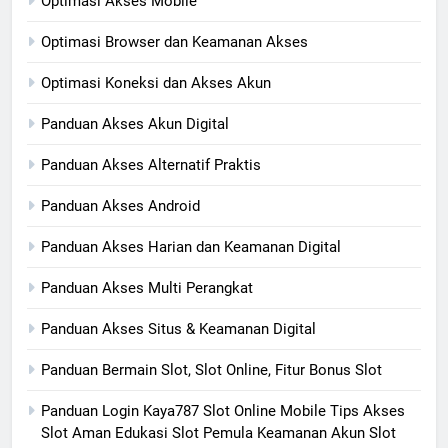
Optimasi Akses Mobile
Optimasi Browser dan Keamanan Akses
Optimasi Koneksi dan Akses Akun
Panduan Akses Akun Digital
Panduan Akses Alternatif Praktis
Panduan Akses Android
Panduan Akses Harian dan Keamanan Digital
Panduan Akses Multi Perangkat
Panduan Akses Situs & Keamanan Digital
Panduan Bermain Slot, Slot Online, Fitur Bonus Slot
Panduan Login Kaya787 Slot Online Mobile Tips Akses
Slot Aman Edukasi Slot Pemula Keamanan Akun Slot