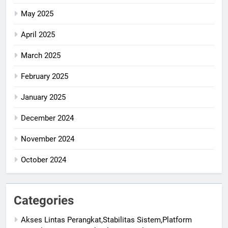
May 2025
April 2025
March 2025
February 2025
January 2025
December 2024
November 2024
October 2024
Categories
Akses Lintas Perangkat,Stabilitas Sistem,Platform