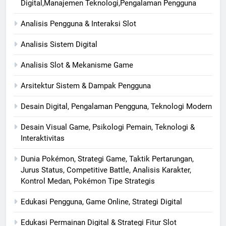
Digital,Manajemen Teknologi,Pengalaman Pengguna
Analisis Pengguna & Interaksi Slot
Analisis Sistem Digital
Analisis Slot & Mekanisme Game
Arsitektur Sistem & Dampak Pengguna
Desain Digital, Pengalaman Pengguna, Teknologi Modern
Desain Visual Game, Psikologi Pemain, Teknologi &
Interaktivitas
Dunia Pokémon, Strategi Game, Taktik Pertarungan,
Jurus Status, Competitive Battle, Analisis Karakter,
Kontrol Medan, Pokémon Tipe Strategis
Edukasi Pengguna, Game Online, Strategi Digital
Edukasi Permainan Digital & Strategi Fitur Slot