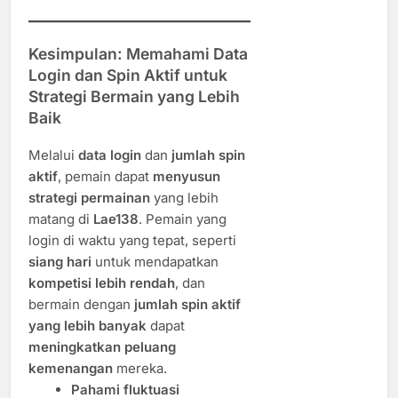
Kesimpulan: Memahami Data
Login dan Spin Aktif untuk
Strategi Bermain yang Lebih
Baik
Melalui
data login
dan
jumlah spin
aktif
, pemain dapat
menyusun
strategi permainan
yang lebih
matang di
Lae138
. Pemain yang
login di waktu yang tepat, seperti
siang hari
untuk mendapatkan
kompetisi lebih rendah
, dan
bermain dengan
jumlah spin aktif
yang lebih banyak
dapat
meningkatkan peluang
kemenangan
mereka.
Pahami fluktuasi