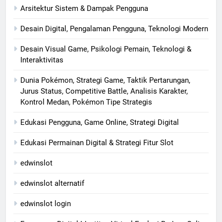
Arsitektur Sistem & Dampak Pengguna
Desain Digital, Pengalaman Pengguna, Teknologi Modern
Desain Visual Game, Psikologi Pemain, Teknologi &
Interaktivitas
Dunia Pokémon, Strategi Game, Taktik Pertarungan,
Jurus Status, Competitive Battle, Analisis Karakter,
Kontrol Medan, Pokémon Tipe Strategis
Edukasi Pengguna, Game Online, Strategi Digital
Edukasi Permainan Digital & Strategi Fitur Slot
edwinslot
edwinslot alternatif
edwinslot login