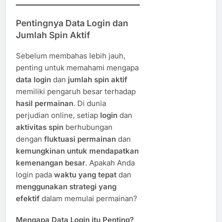
Pentingnya Data Login dan
Jumlah Spin Aktif
Sebelum membahas lebih jauh,
penting untuk memahami mengapa
data login
dan
jumlah spin aktif
memiliki pengaruh besar terhadap
hasil permainan
. Di dunia
perjudian online, setiap
login
dan
aktivitas spin
berhubungan
dengan
fluktuasi permainan
dan
kemungkinan untuk mendapatkan
kemenangan besar
. Apakah Anda
login pada
waktu yang tepat
dan
menggunakan strategi yang
efektif
dalam memulai permainan?
Mengapa Data Login itu Penting?