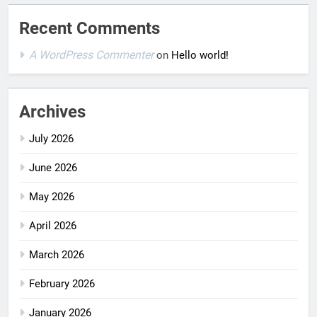
Recent Comments
A WordPress Commenter
on
Hello world!
Archives
July 2026
June 2026
May 2026
April 2026
March 2026
February 2026
January 2026