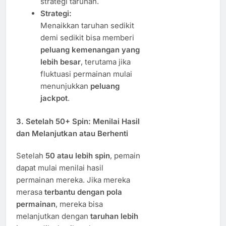
strategi taruhan.
Strategi:
Menaikkan taruhan sedikit
demi sedikit bisa memberi
peluang kemenangan yang
lebih besar
, terutama jika
fluktuasi permainan mulai
menunjukkan
peluang
jackpot
.
3. Setelah 50+ Spin: Menilai Hasil
dan Melanjutkan atau Berhenti
Setelah
50 atau lebih spin
, pemain
dapat mulai menilai hasil
permainan mereka. Jika mereka
merasa
terbantu dengan pola
permainan
, mereka bisa
melanjutkan dengan
taruhan lebih