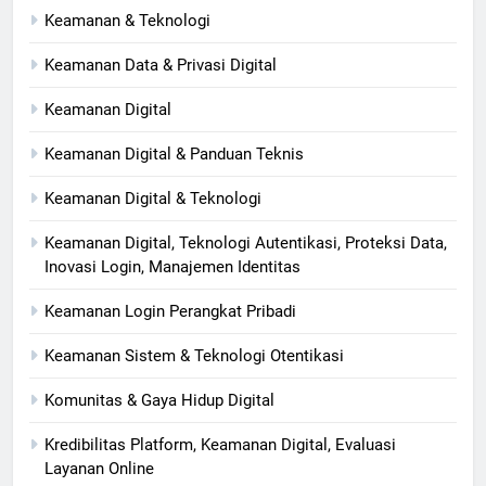
Keamanan & Teknologi
Keamanan Data & Privasi Digital
Keamanan Digital
Keamanan Digital & Panduan Teknis
Keamanan Digital & Teknologi
Keamanan Digital, Teknologi Autentikasi, Proteksi Data,
Inovasi Login, Manajemen Identitas
Keamanan Login Perangkat Pribadi
Keamanan Sistem & Teknologi Otentikasi
Komunitas & Gaya Hidup Digital
Kredibilitas Platform, Keamanan Digital, Evaluasi
Layanan Online