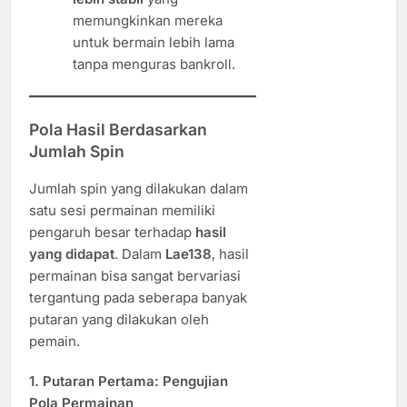
memungkinkan mereka
untuk bermain lebih lama
tanpa menguras bankroll.
Pola Hasil Berdasarkan
Jumlah Spin
Jumlah spin yang dilakukan dalam
satu sesi permainan memiliki
pengaruh besar terhadap
hasil
yang didapat
. Dalam
Lae138
, hasil
permainan bisa sangat bervariasi
tergantung pada seberapa banyak
putaran yang dilakukan oleh
pemain.
1. Putaran Pertama: Pengujian
Pola Permainan