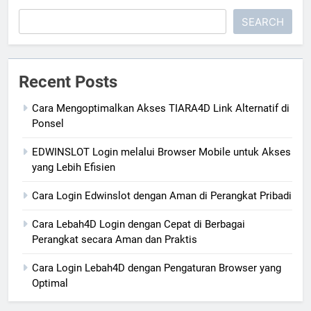
SEARCH
Recent Posts
Cara Mengoptimalkan Akses TIARA4D Link Alternatif di
Ponsel
EDWINSLOT Login melalui Browser Mobile untuk Akses
yang Lebih Efisien
Cara Login Edwinslot dengan Aman di Perangkat Pribadi
Cara Lebah4D Login dengan Cepat di Berbagai
Perangkat secara Aman dan Praktis
Cara Login Lebah4D dengan Pengaturan Browser yang
Optimal