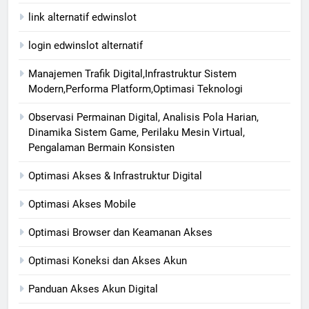
link alternatif edwinslot
login edwinslot alternatif
Manajemen Trafik Digital,Infrastruktur Sistem
Modern,Performa Platform,Optimasi Teknologi
Observasi Permainan Digital, Analisis Pola Harian,
Dinamika Sistem Game, Perilaku Mesin Virtual,
Pengalaman Bermain Konsisten
Optimasi Akses & Infrastruktur Digital
Optimasi Akses Mobile
Optimasi Browser dan Keamanan Akses
Optimasi Koneksi dan Akses Akun
Panduan Akses Akun Digital