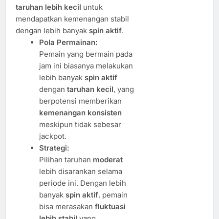
taruhan lebih kecil
untuk
mendapatkan kemenangan stabil
dengan lebih banyak
spin aktif
.
Pola Permainan:
Pemain yang bermain pada
jam ini biasanya melakukan
lebih banyak
spin aktif
dengan
taruhan kecil
, yang
berpotensi memberikan
kemenangan konsisten
meskipun tidak sebesar
jackpot.
Strategi:
Pilihan taruhan
moderat
lebih disarankan selama
periode ini. Dengan lebih
banyak
spin aktif
, pemain
bisa merasakan
fluktuasi
lebih stabil
yang