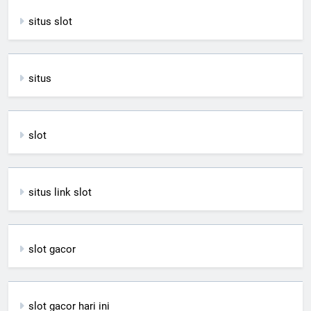
situs slot
situs
slot
situs link slot
slot gacor
slot gacor hari ini