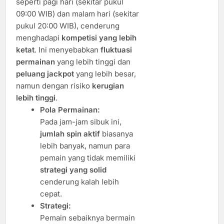
seperti pagi hari (sekitar pukul
09:00 WIB) dan malam hari (sekitar
pukul 20:00 WIB), cenderung
menghadapi
kompetisi yang lebih
ketat
. Ini menyebabkan
fluktuasi
permainan
yang lebih tinggi dan
peluang jackpot
yang lebih besar,
namun dengan risiko
kerugian
lebih tinggi
.
Pola Permainan:
Pada jam-jam sibuk ini,
jumlah spin aktif
biasanya
lebih banyak, namun para
pemain yang tidak memiliki
strategi yang solid
cenderung kalah lebih
cepat.
Strategi:
Pemain sebaiknya bermain