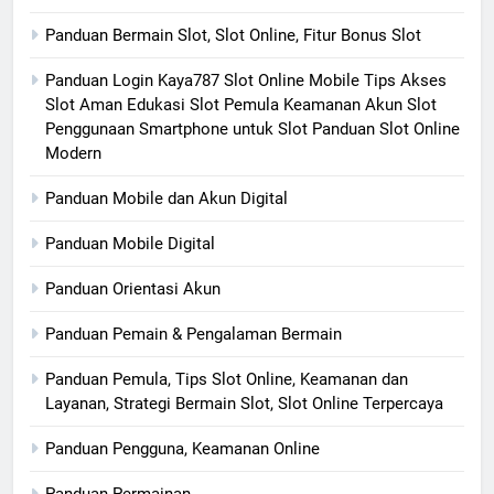
Panduan Bermain Slot, Slot Online, Fitur Bonus Slot
Panduan Login Kaya787 Slot Online Mobile Tips Akses
Slot Aman Edukasi Slot Pemula Keamanan Akun Slot
Penggunaan Smartphone untuk Slot Panduan Slot Online
Modern
Panduan Mobile dan Akun Digital
Panduan Mobile Digital
Panduan Orientasi Akun
Panduan Pemain & Pengalaman Bermain
Panduan Pemula, Tips Slot Online, Keamanan dan
Layanan, Strategi Bermain Slot, Slot Online Terpercaya
Panduan Pengguna, Keamanan Online
Panduan Permainan