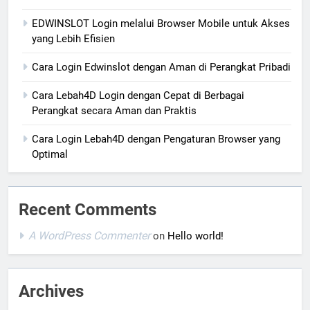
EDWINSLOT Login melalui Browser Mobile untuk Akses
yang Lebih Efisien
Cara Login Edwinslot dengan Aman di Perangkat Pribadi
Cara Lebah4D Login dengan Cepat di Berbagai
Perangkat secara Aman dan Praktis
Cara Login Lebah4D dengan Pengaturan Browser yang
Optimal
Recent Comments
A WordPress Commenter
on
Hello world!
Archives