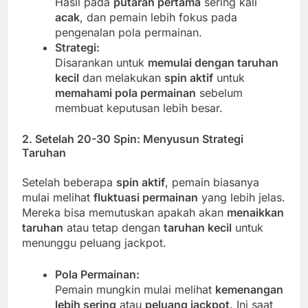
Hasil pada
putaran pertama
sering kali
acak
, dan pemain lebih fokus pada
pengenalan pola permainan.
Strategi:
Disarankan untuk
memulai dengan taruhan
kecil
dan melakukan
spin aktif
untuk
memahami pola permainan
sebelum
membuat keputusan lebih besar.
2. Setelah 20-30 Spin: Menyusun Strategi
Taruhan
Setelah beberapa
spin aktif
, pemain biasanya
mulai melihat
fluktuasi permainan
yang lebih jelas.
Mereka bisa memutuskan apakah akan
menaikkan
taruhan
atau tetap dengan
taruhan kecil
untuk
menunggu peluang jackpot.
Pola Permainan:
Pemain mungkin mulai melihat
kemenangan
lebih sering
atau
peluang jackpot
. Ini saat