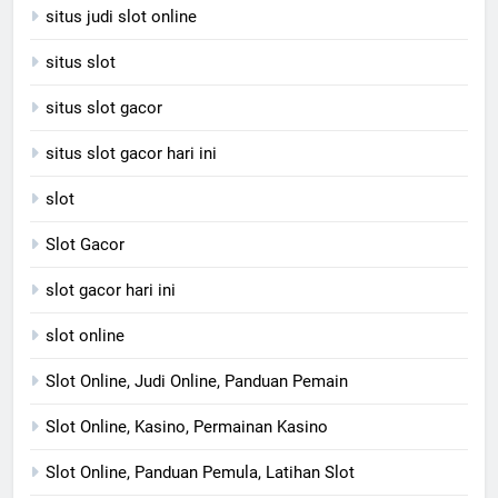
situs judi slot online
situs slot
situs slot gacor
situs slot gacor hari ini
slot
Slot Gacor
slot gacor hari ini
slot online
Slot Online, Judi Online, Panduan Pemain
Slot Online, Kasino, Permainan Kasino
Slot Online, Panduan Pemula, Latihan Slot