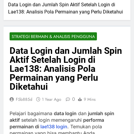
Data Login dan Jumlah Spin Aktif Setelah Login di
Lae138: Analisis Pola Permainan yang Perlu Diketahui
STRATEGI BERMAIN & ANALISIS PENGGUNA
Data Login dan Jumlah Spin
Aktif Setelah Login di
Lae138: Analisis Pola
Permainan yang Perlu
Diketahui
0
F5b885d
1 Year Ago
9 Mins
Pelajari bagaimana
data login
dan
jumlah spin
aktif
setelah login memengaruhi
performa
permainan di
lae138 login
. Temukan pola
permainan yang bisa membantu Anda