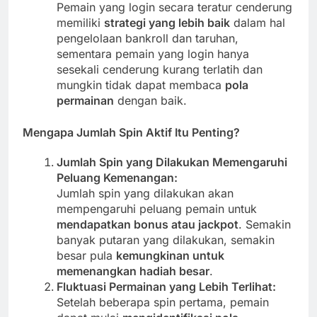
Pemain yang login secara teratur cenderung
memiliki
strategi yang lebih baik
dalam hal
pengelolaan bankroll dan taruhan,
sementara pemain yang login hanya
sesekali cenderung kurang terlatih dan
mungkin tidak dapat membaca
pola
permainan
dengan baik.
Mengapa Jumlah Spin Aktif Itu Penting?
Jumlah Spin yang Dilakukan Memengaruhi
Peluang Kemenangan:
Jumlah spin yang dilakukan akan
mempengaruhi peluang pemain untuk
mendapatkan bonus atau jackpot
. Semakin
banyak putaran yang dilakukan, semakin
besar pula
kemungkinan untuk
memenangkan hadiah besar
.
Fluktuasi Permainan yang Lebih Terlihat:
Setelah beberapa spin pertama, pemain