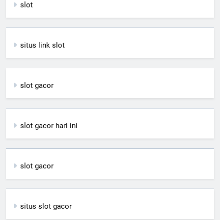
slot
situs link slot
slot gacor
slot gacor hari ini
slot gacor
situs slot gacor