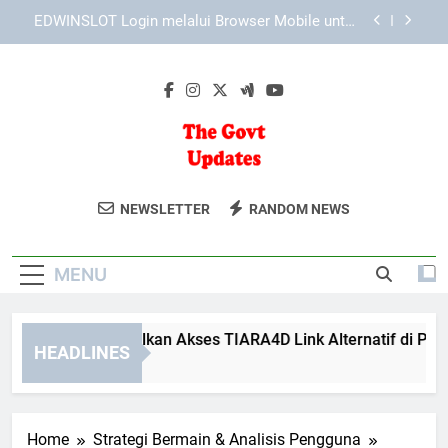
Skip
Cara Login Edwinslot dengan Aman di Perangkat
to
Pribadi
content
Cara Lebah4D Login dengan Cepat di Berbagai
Perangkat secara Aman dan Praktis
Cara Mengoptimalkan Akses TIARA4D Link
Alternatif di Ponsel
EDWINSLOT Login melalui Browser Mobile untuk
Akses yang Lebih Efisien
The Govt
Dapatkan Berita Terkini Dan Update Dari
Cara Login Edwinslot dengan Aman di Perangkat
NEWSLETTER
RANDOM NEWS
Pribadi
Updates
Dunia Pemerintahan Di The Govt
Cara Lebah4D Login dengan Cepat di Berbagai
Updates. Informasi Terpercaya Untuk
Perangkat secara Aman dan Praktis
MENU
Masyarakat.
ra Mengoptimalkan Akses TIARA4D Link Alternatif di Ponsel
HEADLINES
Weeks Ago
Home
Strategi Bermain & Analisis Pengguna