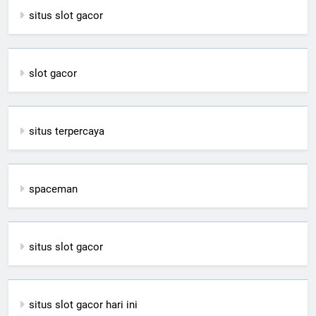
situs slot gacor
slot gacor
situs terpercaya
spaceman
situs slot gacor
situs slot gacor hari ini