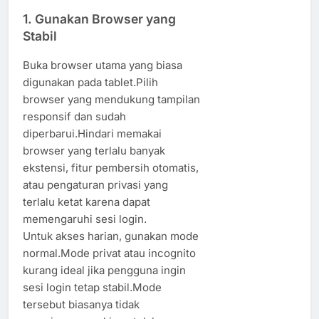
1. Gunakan Browser yang
Stabil
Buka browser utama yang biasa
digunakan pada tablet.Pilih
browser yang mendukung tampilan
responsif dan sudah
diperbarui.Hindari memakai
browser yang terlalu banyak
ekstensi, fitur pembersih otomatis,
atau pengaturan privasi yang
terlalu ketat karena dapat
memengaruhi sesi login.
Untuk akses harian, gunakan mode
normal.Mode privat atau incognito
kurang ideal jika pengguna ingin
sesi login tetap stabil.Mode
tersebut biasanya tidak