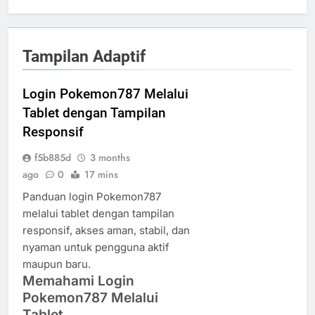
Tampilan Adaptif
Login Pokemon787 Melalui
Tablet dengan Tampilan
Responsif
f5b885d
3 months
ago
0
17 mins
Panduan login Pokemon787
melalui tablet dengan tampilan
responsif, akses aman, stabil, dan
nyaman untuk pengguna aktif
maupun baru.
Memahami Login
Pokemon787 Melalui
Tablet