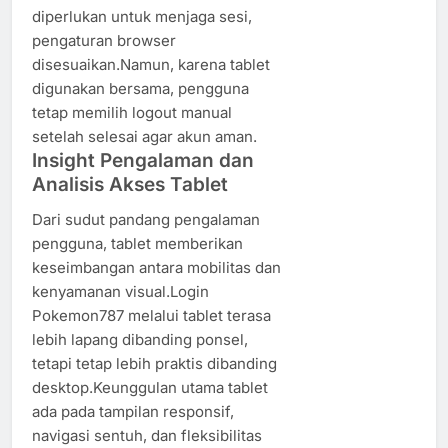
diperlukan untuk menjaga sesi,
pengaturan browser
disesuaikan.Namun, karena tablet
digunakan bersama, pengguna
tetap memilih logout manual
setelah selesai agar akun aman.
Insight Pengalaman dan
Analisis Akses Tablet
Dari sudut pandang pengalaman
pengguna, tablet memberikan
keseimbangan antara mobilitas dan
kenyamanan visual.Login
Pokemon787 melalui tablet terasa
lebih lapang dibanding ponsel,
tetapi tetap lebih praktis dibanding
desktop.Keunggulan utama tablet
ada pada tampilan responsif,
navigasi sentuh, dan fleksibilitas