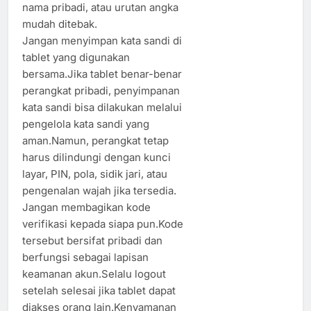
nama pribadi, atau urutan angka
mudah ditebak.
Jangan menyimpan kata sandi di
tablet yang digunakan
bersama.Jika tablet benar-benar
perangkat pribadi, penyimpanan
kata sandi bisa dilakukan melalui
pengelola kata sandi yang
aman.Namun, perangkat tetap
harus dilindungi dengan kunci
layar, PIN, pola, sidik jari, atau
pengenalan wajah jika tersedia.
Jangan membagikan kode
verifikasi kepada siapa pun.Kode
tersebut bersifat pribadi dan
berfungsi sebagai lapisan
keamanan akun.Selalu logout
setelah selesai jika tablet dapat
diakses orang lain.Kenyamanan