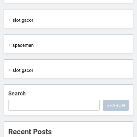
slot gacor
spaceman
slot gacor
Search
SEARCH
Recent Posts