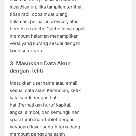
layar.Namun, jika tampilan terlihat
tidak rapi, coba muat ulang
halaman, perbarui browser, atau
bersihkan cache.Cache lama dapat
membuat halaman menampilkan
versi yang kurang sesuai dengan
kondisi terbaru.
3. Masukkan Data Akun
dengan Teliti
Masukkan username atau email
sesuai data akun.Kemudian, ketik
kata sandi dengan hati-
hati.Perhatikan huruf kapital,
angka, simbol, dan kemungkinan
spasi tambahan.Tablet dengan
keyboard layar sentuh terkadang
membuat pengguna salah