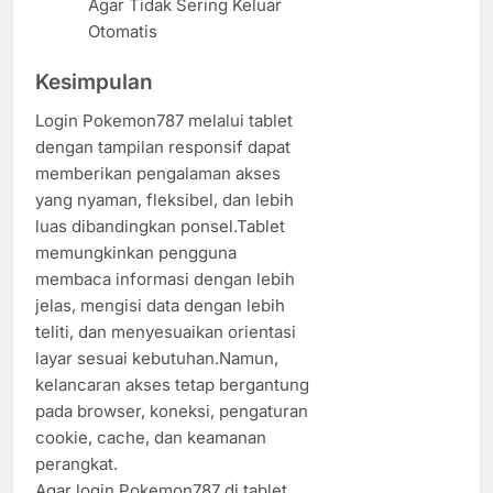
Agar Tidak Sering Keluar
Otomatis
Kesimpulan
Login Pokemon787 melalui tablet
dengan tampilan responsif dapat
memberikan pengalaman akses
yang nyaman, fleksibel, dan lebih
luas dibandingkan ponsel.Tablet
memungkinkan pengguna
membaca informasi dengan lebih
jelas, mengisi data dengan lebih
teliti, dan menyesuaikan orientasi
layar sesuai kebutuhan.Namun,
kelancaran akses tetap bergantung
pada browser, koneksi, pengaturan
cookie, cache, dan keamanan
perangkat.
Agar login Pokemon787 di tablet