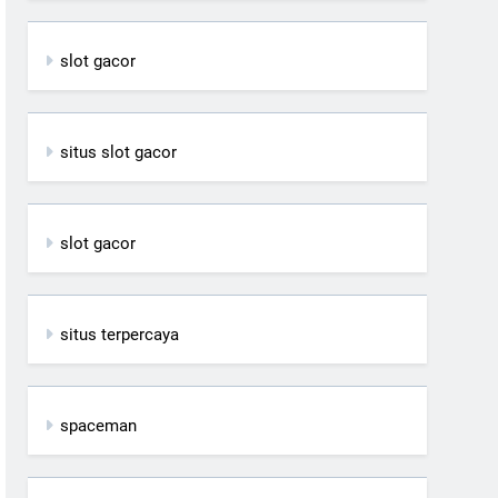
slot gacor
situs slot gacor
slot gacor
situs terpercaya
spaceman