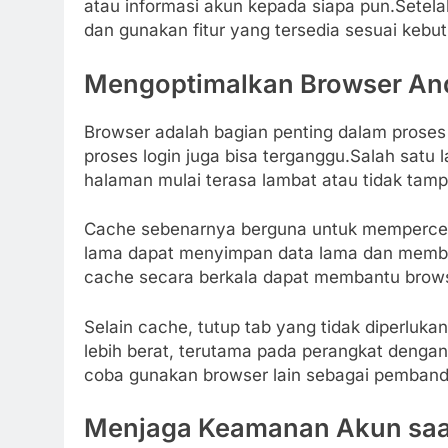
atau informasi akun kepada siapa pun.Setela
dan gunakan fitur yang tersedia sesuai kebu
Mengoptimalkan Browser Andr
Browser adalah bagian penting dalam proses
proses login juga bisa terganggu.Salah sat
halaman mulai terasa lambat atau tidak tamp
Cache sebenarnya berguna untuk mempercep
lama dapat menyimpan data lama dan membu
cache secara berkala dapat membantu brow
Selain cache, tutup tab yang tidak diperluk
lebih berat, terutama pada perangkat dengan
coba gunakan browser lain sebagai pemband
Menjaga Keamanan Akun saat