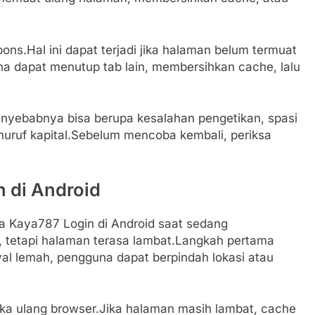
pons.Hal ini dapat terjadi jika halaman belum termuat
na dapat menutup tab lain, membersihkan cache, lalu
enyebabnya bisa berupa kesalahan pengetikan, spasi
huruf kapital.Sebelum mencoba kembali, periksa
n di Android
 Kaya787 Login di Android saat sedang
er, tetapi halaman terasa lambat.Langkah pertama
yal lemah, pengguna dapat berpindah lokasi atau
a ulang browser.Jika halaman masih lambat, cache