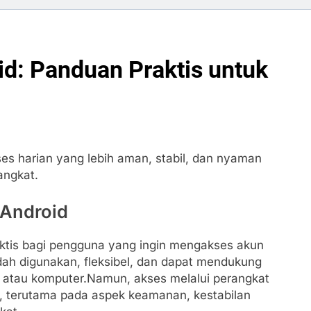
id: Panduan Praktis untuk
es harian yang lebih aman, stabil, dan nyaman
angkat.
Android
aktis bagi pengguna yang ingin mengakses akun
dah digunakan, fleksibel, dan dapat mendukung
p atau komputer.Namun, akses melalui perangkat
, terutama pada aspek keamanan, kestabilan