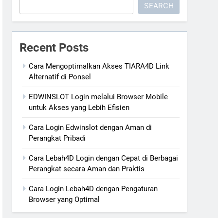
SEARCH
Recent Posts
Cara Mengoptimalkan Akses TIARA4D Link
Alternatif di Ponsel
EDWINSLOT Login melalui Browser Mobile
untuk Akses yang Lebih Efisien
Cara Login Edwinslot dengan Aman di
Perangkat Pribadi
Cara Lebah4D Login dengan Cepat di Berbagai
Perangkat secara Aman dan Praktis
Cara Login Lebah4D dengan Pengaturan
Browser yang Optimal