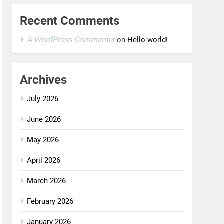
Recent Comments
A WordPress Commenter
on
Hello world!
Archives
July 2026
June 2026
May 2026
April 2026
March 2026
February 2026
January 2026