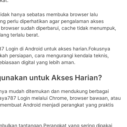
kat.
 tidak hanya sebatas membuka browser lalu
g perlu diperhatikan agar pengalaman akses
 browser sudah diperbarui, cache tidak menumpuk,
ang terlalu berat.
7 Login di Android untuk akses harian.Fokusnya
h persiapan, cara mengurangi kendala teknis,
asaan digital yang lebih aman.
unakan untuk Akses Harian?
tnya mudah ditemukan dan mendukung berbagai
ya787 Login melalui Chrome, browser bawaan, atau
 membuat Android menjadi perangkat yang praktis
bulkan tantangan.Perangkat yang sering dipakai