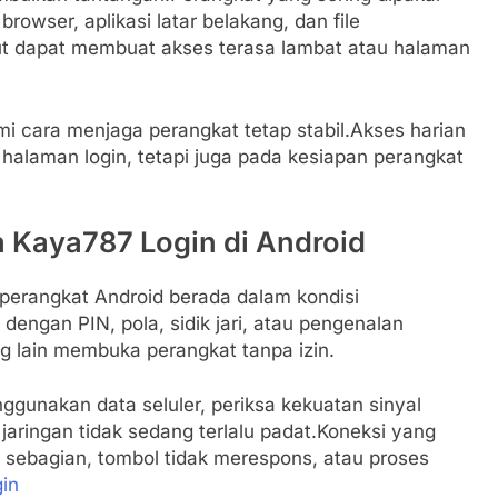
owser, aplikasi latar belakang, dan file
ebut dapat membuat akses terasa lambat atau halaman
i cara menjaga perangkat tetap stabil.Akses harian
alaman login, tetapi juga pada kesiapan perangkat
Kaya787 Login di Android
erangkat Android berada dalam kondisi
dengan PIN, pola, sidik jari, atau pengenalan
 lain membuka perangkat tanpa izin.
nggunakan data seluler, periksa kekuatan sinyal
 jaringan tidak sedang terlalu padat.Koneksi yang
sebagian, tombol tidak merespons, atau proses
in