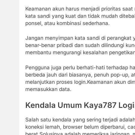
Keamanan akun harus menjadi prioritas saa
kata sandi yang kuat dan tidak mudah diteba
ponsel, atau kombinasi sederhana.
Jangan menyimpan kata sandi di perangkat y
benar-benar pribadi dan sudah dilindungi kun
membantu mengurangi kesalahan pengetikan.N
Pengguna juga perlu berhati-hati terhadap h
berbeda jauh dari biasanya, penuh pop-up, a
melanjutkan proses login.Keamanan akun di
memasukkan data.
Kendala Umum Kaya787 Login
Salah satu kendala yang sering terjadi adal
koneksi lemah, browser belum diperbarui, 
berat.Solusinya adalah memeriksa jaringan