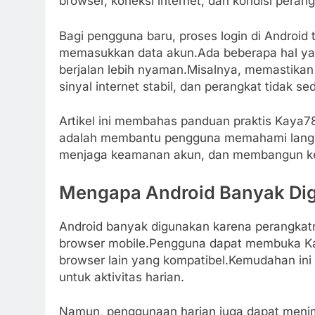
browser, koneksi internet, dan kondisi perang
Bagi pengguna baru, proses login di Android
memasukkan data akun.Ada beberapa hal yan
berjalan lebih nyaman.Misalnya, memastikan
sinyal internet stabil, dan perangkat tidak sed
Artikel ini membahas panduan praktis Kaya78
adalah membantu pengguna memahami langka
menjaga keamanan akun, dan membangun kebi
Mengapa Android Banyak Dig
Android banyak digunakan karena perangka
browser mobile.Pengguna dapat membuka Ka
browser lain yang kompatibel.Kemudahan ini
untuk aktivitas harian.
Namun, penggunaan harian juga dapat menim