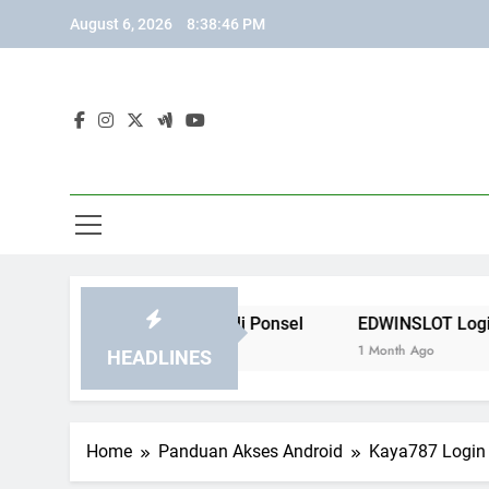
Skip
August 6, 2026
8:38:47 PM
to
content
The
Dapatkan B
Link Alternatif di Ponsel
EDWINSLOT Login melalui Bro
1 Month Ago
HEADLINES
Home
Panduan Akses Android
Kaya787 Login 