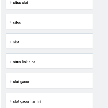
situs slot
situs
slot
situs link slot
slot gacor
slot gacor hari ini