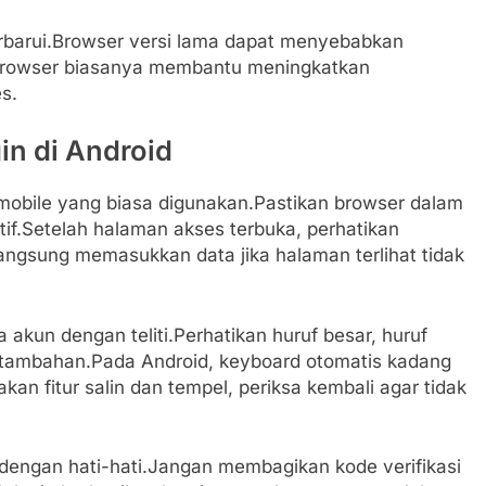
erbarui.Browser versi lama dapat menyebabkan
 browser biasanya membantu meningkatkan
s.
in di Android
obile yang biasa digunakan.Pastikan browser dalam
ktif.Setelah halaman akses terbuka, perhatikan
angsung memasukkan data jika halaman terlihat tidak
kun dengan teliti.Perhatikan huruf besar, huruf
i tambahan.Pada Android, keyboard otomatis kadang
n fitur salin dan tempel, periksa kembali agar tidak
ksi dengan hati-hati.Jangan membagikan kode verifikasi