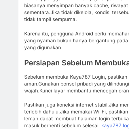
biasanya menyimpan banyak cache, riwayat br
sementara.Jika tidak dikelola, kondisi ters
tidak tampil sempurna.
Karena itu, pengguna Android perlu memaham
yang nyaman bukan hanya bergantung pada h
yang digunakan.
Persiapan Sebelum Membuka 
Sebelum membuka Kaya787 Login, pastikan p
aman.Gunakan ponsel pribadi yang dilindungi 
wajah.Kunci layar membantu mencegah orang
Pastikan juga koneksi internet stabil.Jika me
terlebih dahulu.Jika memakai Wi-Fi, pastikan
lemah dapat membuat halaman login terbuka 
masuk berhenti sebelum selesai.
kaya787 log