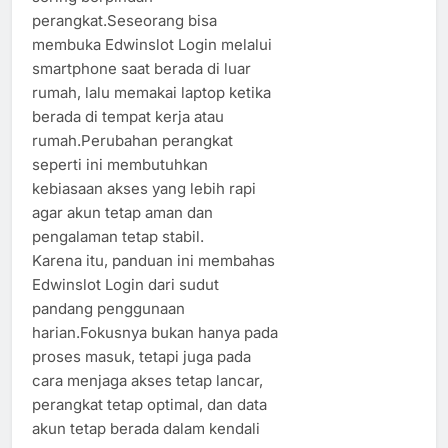
perangkat.Seseorang bisa
membuka Edwinslot Login melalui
smartphone saat berada di luar
rumah, lalu memakai laptop ketika
berada di tempat kerja atau
rumah.Perubahan perangkat
seperti ini membutuhkan
kebiasaan akses yang lebih rapi
agar akun tetap aman dan
pengalaman tetap stabil.
Karena itu, panduan ini membahas
Edwinslot Login dari sudut
pandang penggunaan
harian.Fokusnya bukan hanya pada
proses masuk, tetapi juga pada
cara menjaga akses tetap lancar,
perangkat tetap optimal, dan data
akun tetap berada dalam kendali