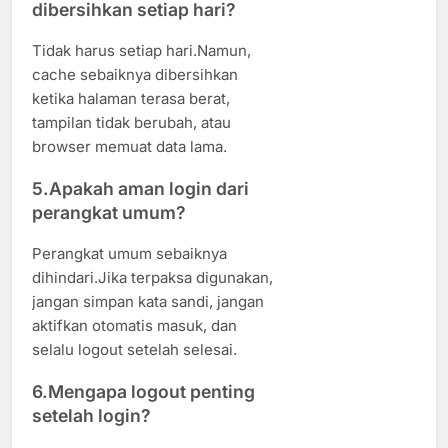
dibersihkan setiap hari?
Tidak harus setiap hari.Namun,
cache sebaiknya dibersihkan
ketika halaman terasa berat,
tampilan tidak berubah, atau
browser memuat data lama.
5.Apakah aman login dari
perangkat umum?
Perangkat umum sebaiknya
dihindari.Jika terpaksa digunakan,
jangan simpan kata sandi, jangan
aktifkan otomatis masuk, dan
selalu logout setelah selesai.
6.Mengapa logout penting
setelah login?