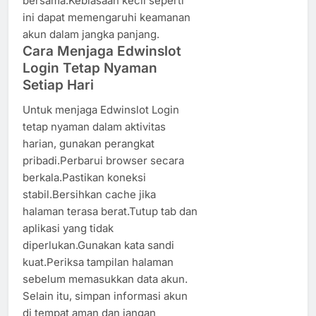
bersama.Kebiasaan kecil seperti
ini dapat memengaruhi keamanan
akun dalam jangka panjang.
Cara Menjaga Edwinslot
Login Tetap Nyaman
Setiap Hari
Untuk menjaga Edwinslot Login
tetap nyaman dalam aktivitas
harian, gunakan perangkat
pribadi.Perbarui browser secara
berkala.Pastikan koneksi
stabil.Bersihkan cache jika
halaman terasa berat.Tutup tab dan
aplikasi yang tidak
diperlukan.Gunakan kata sandi
kuat.Periksa tampilan halaman
sebelum memasukkan data akun.
Selain itu, simpan informasi akun
di tempat aman dan jangan