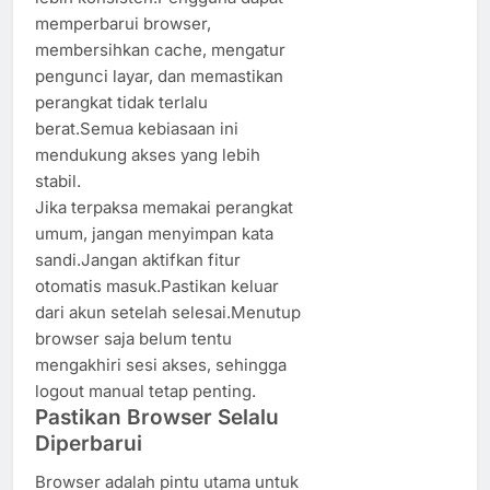
memperbarui browser,
membersihkan cache, mengatur
pengunci layar, dan memastikan
perangkat tidak terlalu
berat.Semua kebiasaan ini
mendukung akses yang lebih
stabil.
Jika terpaksa memakai perangkat
umum, jangan menyimpan kata
sandi.Jangan aktifkan fitur
otomatis masuk.Pastikan keluar
dari akun setelah selesai.Menutup
browser saja belum tentu
mengakhiri sesi akses, sehingga
logout manual tetap penting.
Pastikan Browser Selalu
Diperbarui
Browser adalah pintu utama untuk