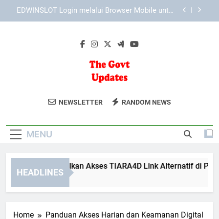
Skip
Cara Login Edwinslot dengan Aman di Perangkat
to
Pribadi
content
Cara Lebah4D Login dengan Cepat di Berbagai
Perangkat secara Aman dan Praktis
Cara Mengoptimalkan Akses TIARA4D Link
Alternatif di Ponsel
EDWINSLOT Login melalui Browser Mobile untuk
Akses yang Lebih Efisien
The Govt
Dapatkan Berita Terkini Dan Update Dari
Cara Login Edwinslot dengan Aman di Perangkat
NEWSLETTER
RANDOM NEWS
Pribadi
Updates
Dunia Pemerintahan Di The Govt
Cara Lebah4D Login dengan Cepat di Berbagai
Updates. Informasi Terpercaya Untuk
Perangkat secara Aman dan Praktis
MENU
Masyarakat.
ra Mengoptimalkan Akses TIARA4D Link Alternatif di Ponsel
HEADLINES
Weeks Ago
Home
Panduan Akses Harian dan Keamanan Digital