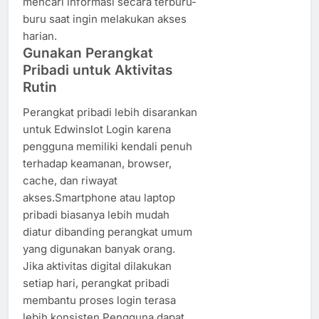
mencari informasi secara terburu-
buru saat ingin melakukan akses
harian.
Gunakan Perangkat
Pribadi untuk Aktivitas
Rutin
Perangkat pribadi lebih disarankan
untuk Edwinslot Login karena
pengguna memiliki kendali penuh
terhadap keamanan, browser,
cache, dan riwayat
akses.Smartphone atau laptop
pribadi biasanya lebih mudah
diatur dibanding perangkat umum
yang digunakan banyak orang.
Jika aktivitas digital dilakukan
setiap hari, perangkat pribadi
membantu proses login terasa
lebih konsisten.Pengguna dapat