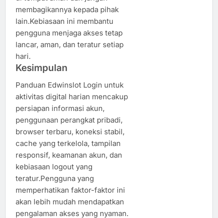
membagikannya kepada pihak
lain.Kebiasaan ini membantu
pengguna menjaga akses tetap
lancar, aman, dan teratur setiap
hari.
Kesimpulan
Panduan Edwinslot Login untuk
aktivitas digital harian mencakup
persiapan informasi akun,
penggunaan perangkat pribadi,
browser terbaru, koneksi stabil,
cache yang terkelola, tampilan
responsif, keamanan akun, dan
kebiasaan logout yang
teratur.Pengguna yang
memperhatikan faktor-faktor ini
akan lebih mudah mendapatkan
pengalaman akses yang nyaman.