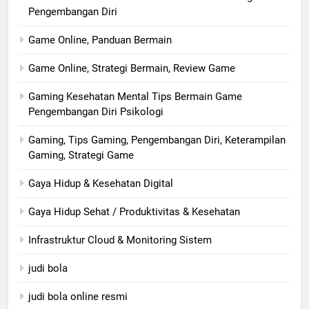
Pengembangan Diri
Game Online, Panduan Bermain
Game Online, Strategi Bermain, Review Game
Gaming Kesehatan Mental Tips Bermain Game
Pengembangan Diri Psikologi
Gaming, Tips Gaming, Pengembangan Diri, Keterampilan
Gaming, Strategi Game
Gaya Hidup & Kesehatan Digital
Gaya Hidup Sehat / Produktivitas & Kesehatan
Infrastruktur Cloud & Monitoring Sistem
judi bola
judi bola online resmi