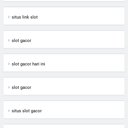
situs link slot
slot gacor
slot gacor hari ini
slot gacor
situs slot gacor