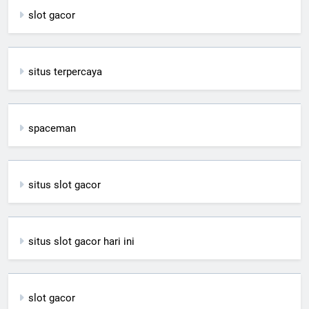
slot gacor
situs terpercaya
spaceman
situs slot gacor
situs slot gacor hari ini
slot gacor