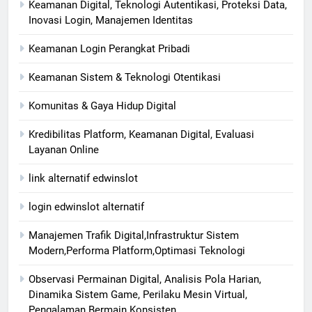
Keamanan Digital, Teknologi Autentikasi, Proteksi Data,
Inovasi Login, Manajemen Identitas
Keamanan Login Perangkat Pribadi
Keamanan Sistem & Teknologi Otentikasi
Komunitas & Gaya Hidup Digital
Kredibilitas Platform, Keamanan Digital, Evaluasi
Layanan Online
link alternatif edwinslot
login edwinslot alternatif
Manajemen Trafik Digital,Infrastruktur Sistem
Modern,Performa Platform,Optimasi Teknologi
Observasi Permainan Digital, Analisis Pola Harian,
Dinamika Sistem Game, Perilaku Mesin Virtual,
Pengalaman Bermain Konsisten