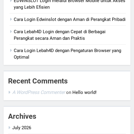
EDWINSLOT Login melalui Browser Mobile untuk Akses
yang Lebih Efisien
Cara Login Edwinslot dengan Aman di Perangkat Pribadi
Cara Lebah4D Login dengan Cepat di Berbagai
Perangkat secara Aman dan Praktis
Cara Login Lebah4D dengan Pengaturan Browser yang
Optimal
Recent Comments
A WordPress Commenter
on
Hello world!
Archives
July 2026