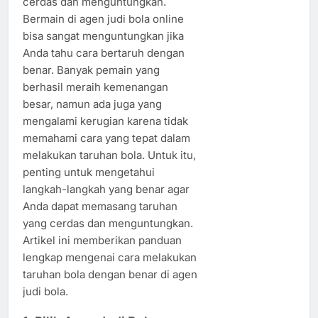
cerdas dan menguntungkan.
Bermain di agen judi bola online
bisa sangat menguntungkan jika
Anda tahu cara bertaruh dengan
benar. Banyak pemain yang
berhasil meraih kemenangan
besar, namun ada juga yang
mengalami kerugian karena tidak
memahami cara yang tepat dalam
melakukan taruhan bola. Untuk itu,
penting untuk mengetahui
langkah-langkah yang benar agar
Anda dapat memasang taruhan
yang cerdas dan menguntungkan.
Artikel ini memberikan panduan
lengkap mengenai cara melakukan
taruhan bola dengan benar di agen
judi bola.