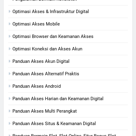
Optimasi Akses & Infrastruktur Digital
Optimasi Akses Mobile
Optimasi Browser dan Keamanan Akses
Optimasi Koneksi dan Akses Akun
Panduan Akses Akun Digital
Panduan Akses Alternatif Praktis
Panduan Akses Android
Panduan Akses Harian dan Keamanan Digital
Panduan Akses Multi Perangkat
Panduan Akses Situs & Keamanan Digital