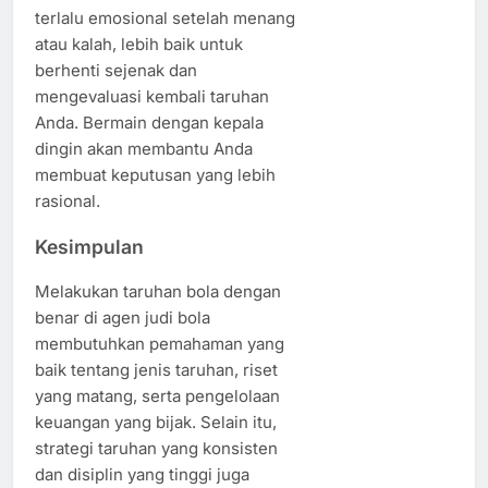
terlalu emosional setelah menang
atau kalah, lebih baik untuk
berhenti sejenak dan
mengevaluasi kembali taruhan
Anda. Bermain dengan kepala
dingin akan membantu Anda
membuat keputusan yang lebih
rasional.
Kesimpulan
Melakukan taruhan bola dengan
benar di agen judi bola
membutuhkan pemahaman yang
baik tentang jenis taruhan, riset
yang matang, serta pengelolaan
keuangan yang bijak. Selain itu,
strategi taruhan yang konsisten
dan disiplin yang tinggi juga