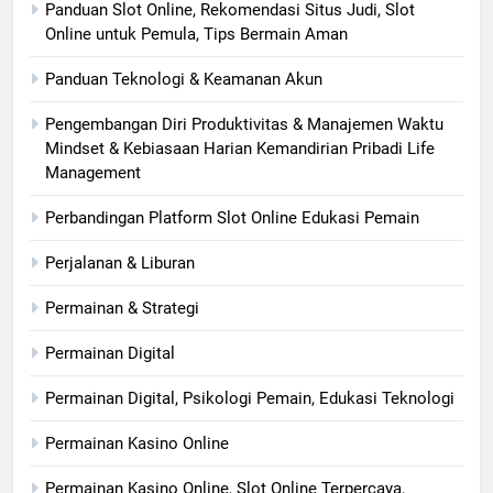
Panduan Slot Online, Rekomendasi Situs Judi, Slot
Online untuk Pemula, Tips Bermain Aman
Panduan Teknologi & Keamanan Akun
Pengembangan Diri Produktivitas & Manajemen Waktu
Mindset & Kebiasaan Harian Kemandirian Pribadi Life
Management
Perbandingan Platform Slot Online Edukasi Pemain
Perjalanan & Liburan
Permainan & Strategi
Permainan Digital
Permainan Digital, Psikologi Pemain, Edukasi Teknologi
Permainan Kasino Online
Permainan Kasino Online, Slot Online Terpercaya,