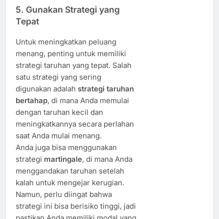
5.
Gunakan Strategi yang
Tepat
Untuk meningkatkan peluang
menang, penting untuk memiliki
strategi taruhan yang tepat. Salah
satu strategi yang sering
digunakan adalah
strategi taruhan
bertahap
, di mana Anda memulai
dengan taruhan kecil dan
meningkatkannya secara perlahan
saat Anda mulai menang.
Anda juga bisa menggunakan
strategi
martingale
, di mana Anda
menggandakan taruhan setelah
kalah untuk mengejar kerugian.
Namun, perlu diingat bahwa
strategi ini bisa berisiko tinggi, jadi
pastikan Anda memiliki modal yang