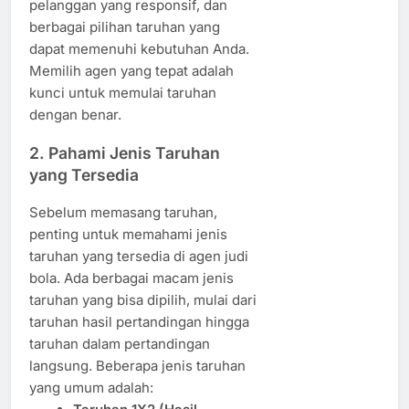
pelanggan yang responsif, dan
berbagai pilihan taruhan yang
dapat memenuhi kebutuhan Anda.
Memilih agen yang tepat adalah
kunci untuk memulai taruhan
dengan benar.
2.
Pahami Jenis Taruhan
yang Tersedia
Sebelum memasang taruhan,
penting untuk memahami jenis
taruhan yang tersedia di agen judi
bola. Ada berbagai macam jenis
taruhan yang bisa dipilih, mulai dari
taruhan hasil pertandingan hingga
taruhan dalam pertandingan
langsung. Beberapa jenis taruhan
yang umum adalah: