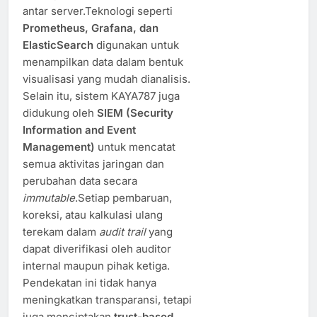
antar server.Teknologi seperti
Prometheus, Grafana, dan
ElasticSearch
digunakan untuk
menampilkan data dalam bentuk
visualisasi yang mudah dianalisis.
Selain itu, sistem KAYA787 juga
didukung oleh
SIEM (Security
Information and Event
Management)
untuk mencatat
semua aktivitas jaringan dan
perubahan data secara
immutable
.Setiap pembaruan,
koreksi, atau kalkulasi ulang
terekam dalam
audit trail
yang
dapat diverifikasi oleh auditor
internal maupun pihak ketiga.
Pendekatan ini tidak hanya
meningkatkan transparansi, tetapi
juga menciptakan
trust-based