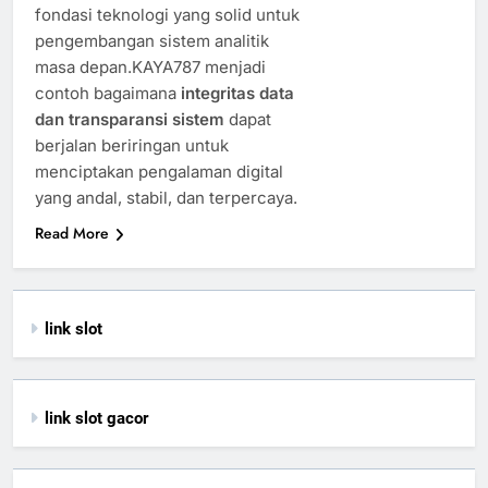
fondasi teknologi yang solid untuk
pengembangan sistem analitik
masa depan.KAYA787 menjadi
contoh bagaimana
integritas data
dan transparansi sistem
dapat
berjalan beriringan untuk
menciptakan pengalaman digital
yang andal, stabil, dan terpercaya.
Read More
link slot
link slot gacor