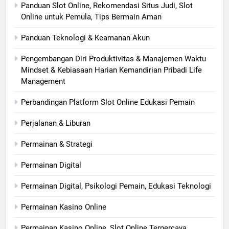
Panduan Slot Online, Rekomendasi Situs Judi, Slot
Online untuk Pemula, Tips Bermain Aman
Panduan Teknologi & Keamanan Akun
Pengembangan Diri Produktivitas & Manajemen Waktu
Mindset & Kebiasaan Harian Kemandirian Pribadi Life
Management
Perbandingan Platform Slot Online Edukasi Pemain
Perjalanan & Liburan
Permainan & Strategi
Permainan Digital
Permainan Digital, Psikologi Pemain, Edukasi Teknologi
Permainan Kasino Online
Permainan Kasino Online, Slot Online Terpercaya,