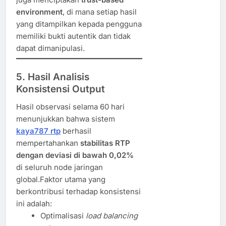
environment
, di mana setiap hasil
yang ditampilkan kepada pengguna
memiliki bukti autentik dan tidak
dapat dimanipulasi.
5. Hasil Analisis
Konsistensi Output
Hasil observasi selama 60 hari
menunjukkan bahwa sistem
kaya787 rtp
berhasil
mempertahankan
stabilitas RTP
dengan deviasi di bawah 0,02%
di seluruh node jaringan
global.Faktor utama yang
berkontribusi terhadap konsistensi
ini adalah:
Optimalisasi
load balancing