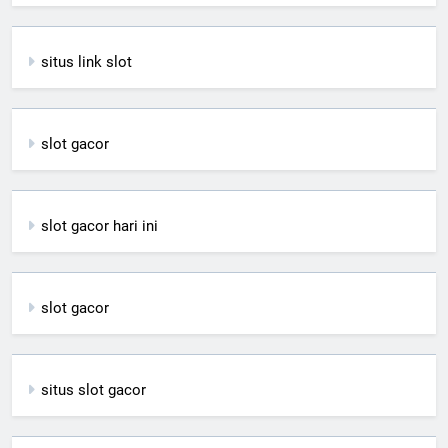
situs link slot
slot gacor
slot gacor hari ini
slot gacor
situs slot gacor