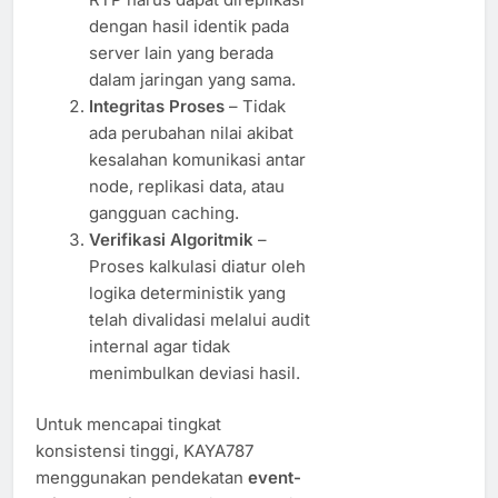
dengan hasil identik pada
server lain yang berada
dalam jaringan yang sama.
Integritas Proses
– Tidak
ada perubahan nilai akibat
kesalahan komunikasi antar
node, replikasi data, atau
gangguan caching.
Verifikasi Algoritmik
–
Proses kalkulasi diatur oleh
logika deterministik yang
telah divalidasi melalui audit
internal agar tidak
menimbulkan deviasi hasil.
Untuk mencapai tingkat
konsistensi tinggi, KAYA787
menggunakan pendekatan
event-