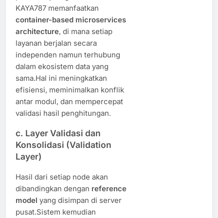
KAYA787 memanfaatkan
container-based microservices
architecture
, di mana setiap
layanan berjalan secara
independen namun terhubung
dalam ekosistem data yang
sama.Hal ini meningkatkan
efisiensi, meminimalkan konflik
antar modul, dan mempercepat
validasi hasil penghitungan.
c. Layer Validasi dan
Konsolidasi (Validation
Layer)
Hasil dari setiap node akan
dibandingkan dengan
reference
model
yang disimpan di server
pusat.Sistem kemudian