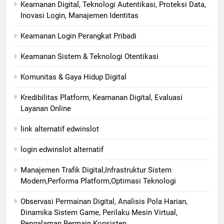
Keamanan Digital, Teknologi Autentikasi, Proteksi Data,
Inovasi Login, Manajemen Identitas
Keamanan Login Perangkat Pribadi
Keamanan Sistem & Teknologi Otentikasi
Komunitas & Gaya Hidup Digital
Kredibilitas Platform, Keamanan Digital, Evaluasi
Layanan Online
link alternatif edwinslot
login edwinslot alternatif
Manajemen Trafik Digital,Infrastruktur Sistem
Modern,Performa Platform,Optimasi Teknologi
Observasi Permainan Digital, Analisis Pola Harian,
Dinamika Sistem Game, Perilaku Mesin Virtual,
Pengalaman Bermain Konsisten