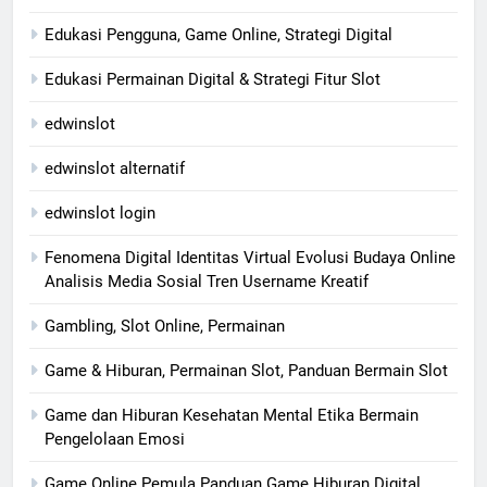
Edukasi Pengguna, Game Online, Strategi Digital
Edukasi Permainan Digital & Strategi Fitur Slot
edwinslot
edwinslot alternatif
edwinslot login
Fenomena Digital Identitas Virtual Evolusi Budaya Online
Analisis Media Sosial Tren Username Kreatif
Gambling, Slot Online, Permainan
Game & Hiburan, Permainan Slot, Panduan Bermain Slot
Game dan Hiburan Kesehatan Mental Etika Bermain
Pengelolaan Emosi
Game Online Pemula Panduan Game Hiburan Digital