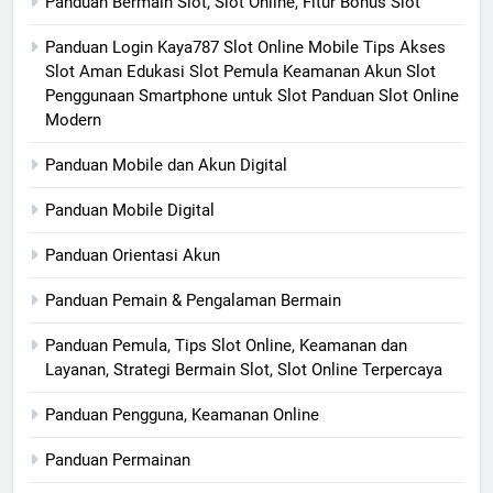
Panduan Bermain Slot, Slot Online, Fitur Bonus Slot
Panduan Login Kaya787 Slot Online Mobile Tips Akses
Slot Aman Edukasi Slot Pemula Keamanan Akun Slot
Penggunaan Smartphone untuk Slot Panduan Slot Online
Modern
Panduan Mobile dan Akun Digital
Panduan Mobile Digital
Panduan Orientasi Akun
Panduan Pemain & Pengalaman Bermain
Panduan Pemula, Tips Slot Online, Keamanan dan
Layanan, Strategi Bermain Slot, Slot Online Terpercaya
Panduan Pengguna, Keamanan Online
Panduan Permainan