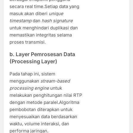
secara real time.Setiap data yang
masuk akan diberi
unique
timestamp
dan
hash signature
untuk menghindari duplikasi dan
memastikan integritas selama
proses transmisi.
b. Layer Pemrosesan Data
(Processing Layer)
Pada tahap ini, sistem
menggunakan
stream-based
processing engine
untuk
melakukan penghitungan nilai RTP
dengan metode paralel.Algoritma
pembobotan diterapkan untuk
menyesuaikan data berdasarkan
waktu, volume interaksi, dan
performa jaringan.