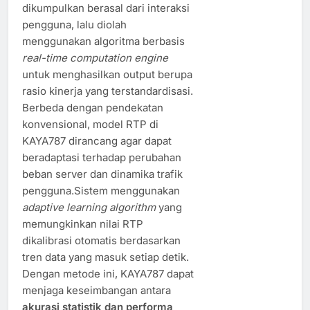
dikumpulkan berasal dari interaksi
pengguna, lalu diolah
menggunakan algoritma berbasis
real-time computation engine
untuk menghasilkan output berupa
rasio kinerja yang terstandardisasi.
Berbeda dengan pendekatan
konvensional, model RTP di
KAYA787 dirancang agar dapat
beradaptasi terhadap perubahan
beban server dan dinamika trafik
pengguna.Sistem menggunakan
adaptive learning algorithm
yang
memungkinkan nilai RTP
dikalibrasi otomatis berdasarkan
tren data yang masuk setiap detik.
Dengan metode ini, KAYA787 dapat
menjaga keseimbangan antara
akurasi statistik dan performa