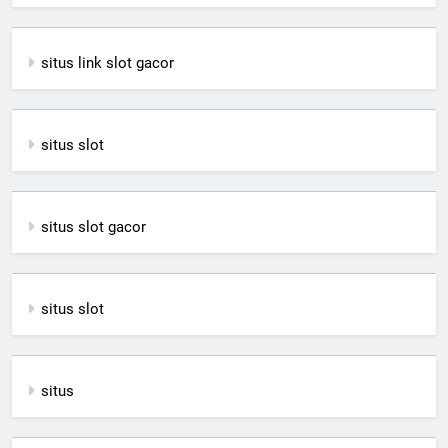
situs link slot gacor
situs slot
situs slot gacor
situs slot
situs