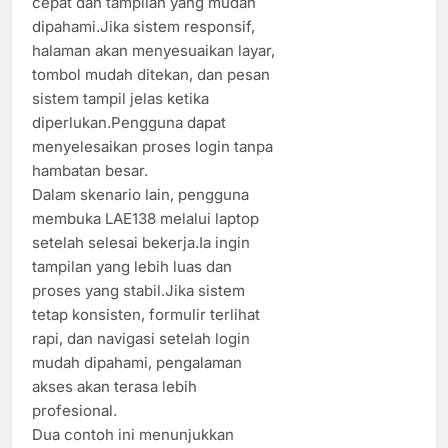
cepat dan tampilan yang mudah
dipahami.Jika sistem responsif,
halaman akan menyesuaikan layar,
tombol mudah ditekan, dan pesan
sistem tampil jelas ketika
diperlukan.Pengguna dapat
menyelesaikan proses login tanpa
hambatan besar.
Dalam skenario lain, pengguna
membuka LAE138 melalui laptop
setelah selesai bekerja.Ia ingin
tampilan yang lebih luas dan
proses yang stabil.Jika sistem
tetap konsisten, formulir terlihat
rapi, dan navigasi setelah login
mudah dipahami, pengalaman
akses akan terasa lebih
profesional.
Dua contoh ini menunjukkan