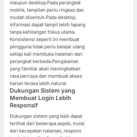
maupun desktop.Pada perangkat
mobile, tampilan perlu ringkas dan
mudah disentuh.Pada desktop,
informasi dapat tampil lebih lapang
tanpa kehilangan fokus utama.
Konsistensi seperti ini membuat
pengguna tidak perlu belajar ulang
setiap kali membuka halaman dari
perangkat berbeda.Pengalaman
yang familiar akan meningkatkan
rasa percaya dan membuat akses
harian terasa lebih natural.
Dukungan Sistem yang
Membuat Login Lebih
Responsif
Dukungan sistem yang baik dapat
terlihat dari beberapa aspek, mulai
dari kecepatan halaman, respons