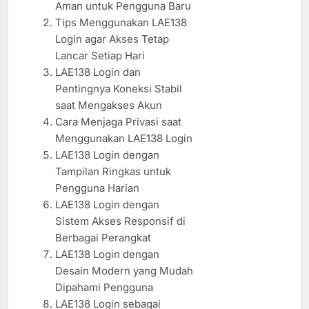
Aman untuk Pengguna Baru
Tips Menggunakan LAE138
Login agar Akses Tetap
Lancar Setiap Hari
LAE138 Login dan
Pentingnya Koneksi Stabil
saat Mengakses Akun
Cara Menjaga Privasi saat
Menggunakan LAE138 Login
LAE138 Login dengan
Tampilan Ringkas untuk
Pengguna Harian
LAE138 Login dengan
Sistem Akses Responsif di
Berbagai Perangkat
LAE138 Login dengan
Desain Modern yang Mudah
Dipahami Pengguna
LAE138 Login sebagai