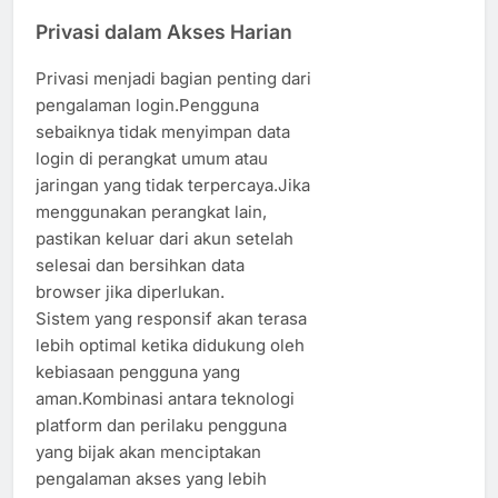
Privasi dalam Akses Harian
Privasi menjadi bagian penting dari
pengalaman login.Pengguna
sebaiknya tidak menyimpan data
login di perangkat umum atau
jaringan yang tidak terpercaya.Jika
menggunakan perangkat lain,
pastikan keluar dari akun setelah
selesai dan bersihkan data
browser jika diperlukan.
Sistem yang responsif akan terasa
lebih optimal ketika didukung oleh
kebiasaan pengguna yang
aman.Kombinasi antara teknologi
platform dan perilaku pengguna
yang bijak akan menciptakan
pengalaman akses yang lebih