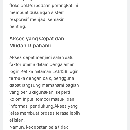
fleksibel.Perbedaan perangkat ini
membuat dukungan sistem
responsif menjadi semakin
penting.
Akses yang Cepat dan
Mudah Dipahami
Akses cepat menjadi salah satu
faktor utama dalam pengalaman
login.Ketika halaman LAE138 login
terbuka dengan baik, pengguna
dapat langsung memahami bagian
yang perlu digunakan, seperti
kolom input, tombol masuk, dan
informasi pendukung.Akses yang
jelas membuat proses terasa lebih
efisien.
Namun, kecepatan saja tidak