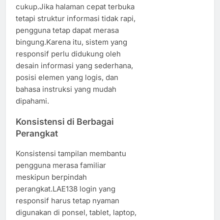
cukup.Jika halaman cepat terbuka
tetapi struktur informasi tidak rapi,
pengguna tetap dapat merasa
bingung.Karena itu, sistem yang
responsif perlu didukung oleh
desain informasi yang sederhana,
posisi elemen yang logis, dan
bahasa instruksi yang mudah
dipahami.
Konsistensi di Berbagai
Perangkat
Konsistensi tampilan membantu
pengguna merasa familiar
meskipun berpindah
perangkat.LAE138 login yang
responsif harus tetap nyaman
digunakan di ponsel, tablet, laptop,