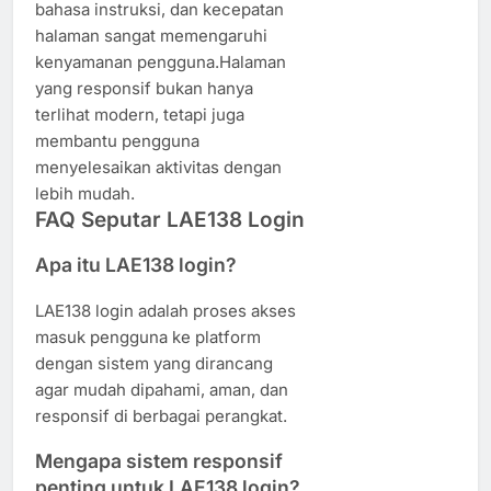
bahasa instruksi, dan kecepatan
halaman sangat memengaruhi
kenyamanan pengguna.Halaman
yang responsif bukan hanya
terlihat modern, tetapi juga
membantu pengguna
menyelesaikan aktivitas dengan
lebih mudah.
FAQ Seputar LAE138 Login
Apa itu LAE138 login?
LAE138 login adalah proses akses
masuk pengguna ke platform
dengan sistem yang dirancang
agar mudah dipahami, aman, dan
responsif di berbagai perangkat.
Mengapa sistem responsif
penting untuk LAE138 login?