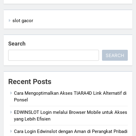
slot gacor
Search
SEARCH
Recent Posts
Cara Mengoptimalkan Akses TIARA4D Link Alternatif di
Ponsel
EDWINSLOT Login melalui Browser Mobile untuk Akses
yang Lebih Efisien
Cara Login Edwinslot dengan Aman di Perangkat Pribadi