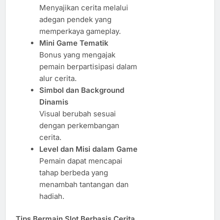
Menyajikan cerita melalui
adegan pendek yang
memperkaya gameplay.
Mini Game Tematik
Bonus yang mengajak
pemain berpartisipasi dalam
alur cerita.
Simbol dan Background
Dinamis
Visual berubah sesuai
dengan perkembangan
cerita.
Level dan Misi dalam Game
Pemain dapat mencapai
tahap berbeda yang
menambah tantangan dan
hadiah.
Tips Bermain Slot Berbasis Cerita