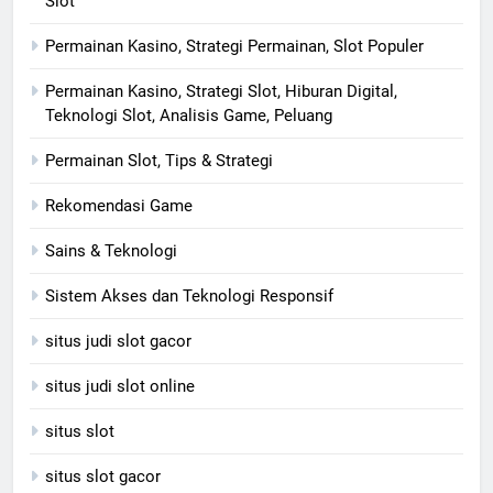
Slot
Permainan Kasino, Strategi Permainan, Slot Populer
Permainan Kasino, Strategi Slot, Hiburan Digital,
Teknologi Slot, Analisis Game, Peluang
Permainan Slot, Tips & Strategi
Rekomendasi Game
Sains & Teknologi
Sistem Akses dan Teknologi Responsif
situs judi slot gacor
situs judi slot online
situs slot
situs slot gacor