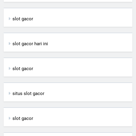
slot gacor
slot gacor hari ini
slot gacor
situs slot gacor
slot gacor