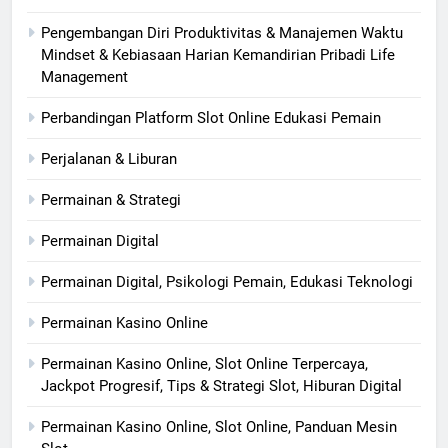
Pengembangan Diri Produktivitas & Manajemen Waktu
Mindset & Kebiasaan Harian Kemandirian Pribadi Life
Management
Perbandingan Platform Slot Online Edukasi Pemain
Perjalanan & Liburan
Permainan & Strategi
Permainan Digital
Permainan Digital, Psikologi Pemain, Edukasi Teknologi
Permainan Kasino Online
Permainan Kasino Online, Slot Online Terpercaya,
Jackpot Progresif, Tips & Strategi Slot, Hiburan Digital
Permainan Kasino Online, Slot Online, Panduan Mesin