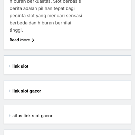
hiburan berkualitas. Slot berbasis
cerita adalah pilihan tepat bagi
pecinta slot yang mencari sensasi
berbeda dan hiburan bernilai
tinggi.
Read More
link slot
link slot gacor
situs link slot gacor