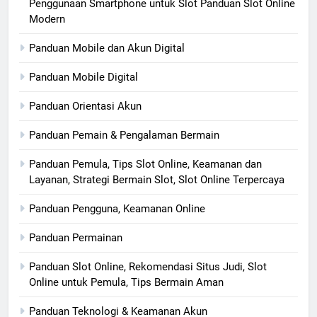
Penggunaan Smartphone untuk Slot Panduan Slot Online
Modern
Panduan Mobile dan Akun Digital
Panduan Mobile Digital
Panduan Orientasi Akun
Panduan Pemain & Pengalaman Bermain
Panduan Pemula, Tips Slot Online, Keamanan dan
Layanan, Strategi Bermain Slot, Slot Online Terpercaya
Panduan Pengguna, Keamanan Online
Panduan Permainan
Panduan Slot Online, Rekomendasi Situs Judi, Slot
Online untuk Pemula, Tips Bermain Aman
Panduan Teknologi & Keamanan Akun