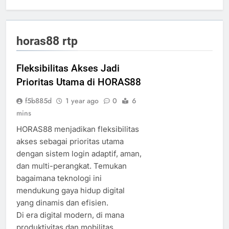
horas88 rtp
Fleksibilitas Akses Jadi
Prioritas Utama di HORAS88
f5b885d
1 year ago
0
6
mins
HORAS88 menjadikan fleksibilitas
akses sebagai prioritas utama
dengan sistem login adaptif, aman,
dan multi-perangkat. Temukan
bagaimana teknologi ini
mendukung gaya hidup digital
yang dinamis dan efisien.
Di era digital modern, di mana
produktivitas dan mobilitas