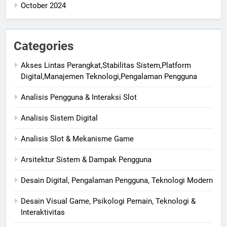
October 2024
Categories
Akses Lintas Perangkat,Stabilitas Sistem,Platform
Digital,Manajemen Teknologi,Pengalaman Pengguna
Analisis Pengguna & Interaksi Slot
Analisis Sistem Digital
Analisis Slot & Mekanisme Game
Arsitektur Sistem & Dampak Pengguna
Desain Digital, Pengalaman Pengguna, Teknologi Modern
Desain Visual Game, Psikologi Pemain, Teknologi &
Interaktivitas