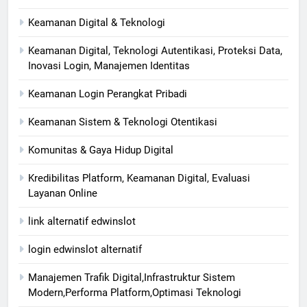
Keamanan Digital & Teknologi
Keamanan Digital, Teknologi Autentikasi, Proteksi Data,
Inovasi Login, Manajemen Identitas
Keamanan Login Perangkat Pribadi
Keamanan Sistem & Teknologi Otentikasi
Komunitas & Gaya Hidup Digital
Kredibilitas Platform, Keamanan Digital, Evaluasi
Layanan Online
link alternatif edwinslot
login edwinslot alternatif
Manajemen Trafik Digital,Infrastruktur Sistem
Modern,Performa Platform,Optimasi Teknologi