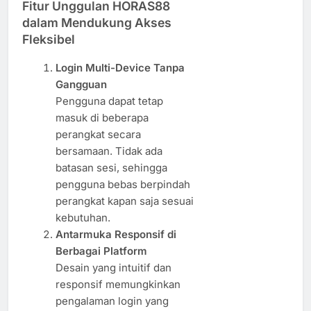
Fitur Unggulan HORAS88
dalam Mendukung Akses
Fleksibel
Login Multi-Device Tanpa
Gangguan
Pengguna dapat tetap
masuk di beberapa
perangkat secara
bersamaan. Tidak ada
batasan sesi, sehingga
pengguna bebas berpindah
perangkat kapan saja sesuai
kebutuhan.
Antarmuka Responsif di
Berbagai Platform
Desain yang intuitif dan
responsif memungkinkan
pengalaman login yang