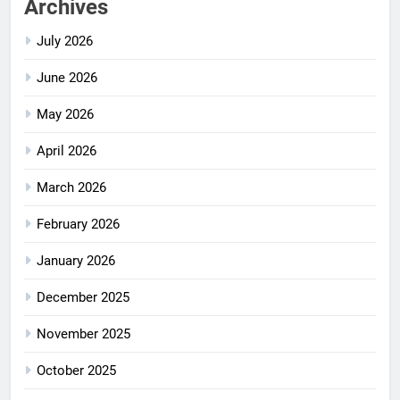
Archives
July 2026
June 2026
May 2026
April 2026
March 2026
February 2026
January 2026
December 2025
November 2025
October 2025