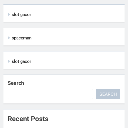
slot gacor
spaceman
slot gacor
Search
SEARCH
Recent Posts