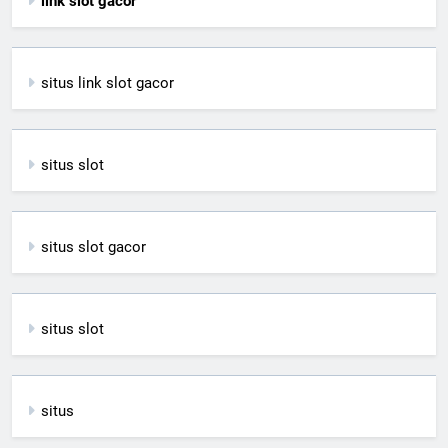
link slot gacor
situs link slot gacor
situs slot
situs slot gacor
situs slot
situs