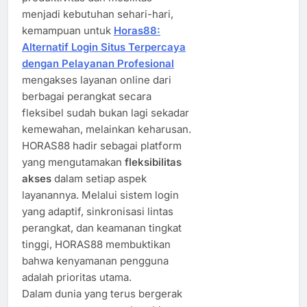
menjadi kebutuhan sehari-hari,
kemampuan untuk
Horas88:
Alternatif Login Situs Terpercaya
dengan Pelayanan Profesional
mengakses layanan online dari
berbagai perangkat secara
fleksibel sudah bukan lagi sekadar
kemewahan, melainkan keharusan.
HORAS88 hadir sebagai platform
yang mengutamakan
fleksibilitas
akses
dalam setiap aspek
layanannya. Melalui sistem login
yang adaptif, sinkronisasi lintas
perangkat, dan keamanan tingkat
tinggi, HORAS88 membuktikan
bahwa kenyamanan pengguna
adalah prioritas utama.
Dalam dunia yang terus bergerak