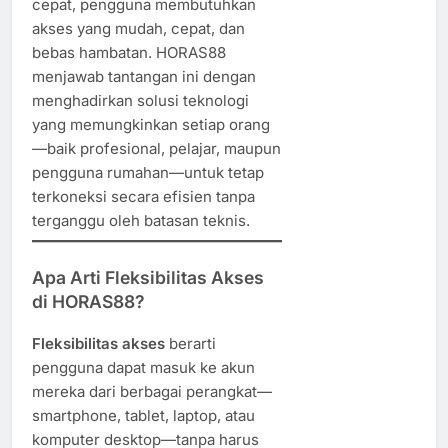
cepat, pengguna membutuhkan
akses yang mudah, cepat, dan
bebas hambatan. HORAS88
menjawab tantangan ini dengan
menghadirkan solusi teknologi
yang memungkinkan setiap orang
—baik profesional, pelajar, maupun
pengguna rumahan—untuk tetap
terkoneksi secara efisien tanpa
terganggu oleh batasan teknis.
Apa Arti Fleksibilitas Akses
di HORAS88?
Fleksibilitas akses
berarti
pengguna dapat masuk ke akun
mereka dari berbagai perangkat—
smartphone, tablet, laptop, atau
komputer desktop—tanpa harus