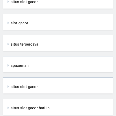
situs slot gacor
slot gacor
situs terpercaya
spaceman
situs slot gacor
situs slot gacor hari ini