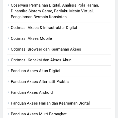
Observasi Permainan Digital, Analisis Pola Harian,
Dinamika Sistem Game, Perilaku Mesin Virtual,
Pengalaman Bermain Konsisten
Optimasi Akses & Infrastruktur Digital
Optimasi Akses Mobile
Optimasi Browser dan Keamanan Akses
Optimasi Koneksi dan Akses Akun
Panduan Akses Akun Digital
Panduan Akses Alternatif Praktis
Panduan Akses Android
Panduan Akses Harian dan Keamanan Digital
Panduan Akses Multi Perangkat