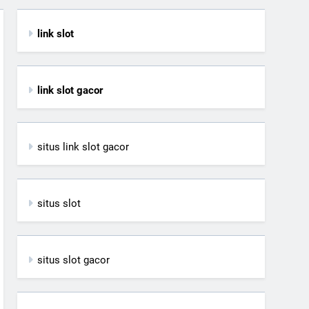
link slot
link slot gacor
situs link slot gacor
situs slot
situs slot gacor