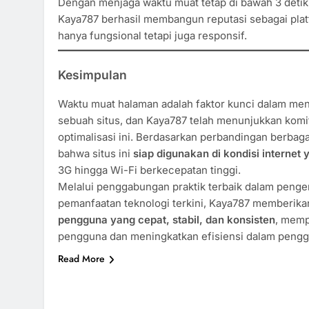
Dengan menjaga waktu muat tetap di bawah 3 detik 
Kaya787 berhasil membangun reputasi sebagai plat
hanya fungsional tetapi juga responsif.
Kesimpulan
Waktu muat halaman adalah faktor kunci dalam meni
sebuah situs, dan Kaya787 telah menunjukkan komi
optimalisasi ini. Berdasarkan perbandingan berbagai 
bahwa situs ini
siap digunakan di kondisi internet
3G hingga Wi-Fi berkecepatan tinggi.
Melalui penggabungan praktik terbaik dalam pen
pemanfaatan teknologi terkini, Kaya787 memberik
pengguna yang cepat, stabil, dan konsisten
, memp
pengguna dan meningkatkan efisiensi dalam pengg
Read More