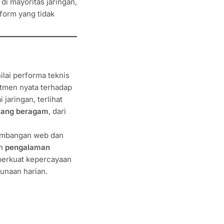
di mayoritas jaringan,
form yang tidak
lai performa teknis
tmen nyata terhadap
jaringan, terlihat
 yang beragam
, dari
gembangan web dan
an
pengalaman
erkuat kepercayaan
unaan harian.