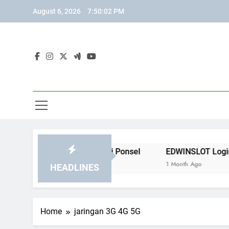
Skip
August 6, 2026
7:50:03 PM
to
content
The
Dapatkan B
ink Alternatif di Ponsel
EDWINSLOT Login melalui Bro
1 Month Ago
HEADLINES
Home
jaringan 3G 4G 5G