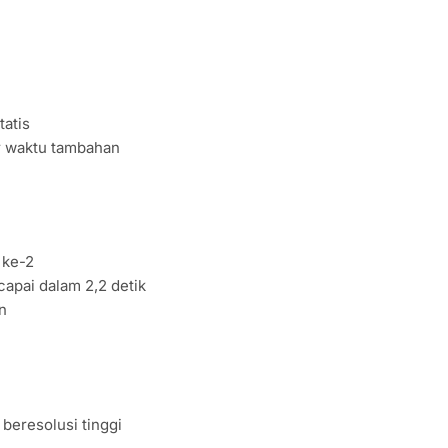
tatis
r waktu tambahan
 ke-2
icapai dalam 2,2 detik
n
beresolusi tinggi