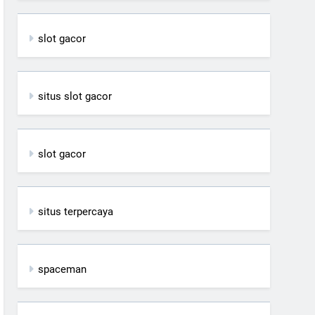
slot gacor
situs slot gacor
slot gacor
situs terpercaya
spaceman