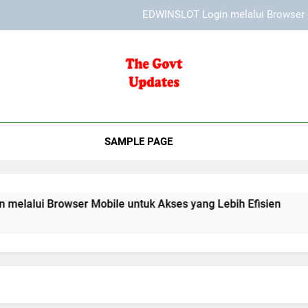
EDWINSLOT Login melalui Browser M
Cara Login Edwin
Cara Lebah4D Login dengan Cepat di Berbag
 Govt Updates
Cara Mengoptimalkan Aks
erita Terkini Dan Update Dari Dunia Pemerintahan Di The Govt
EDWINSLOT Login melalui Browser M
SAMPLE PAGE
Cara Login Edwin
Cara Lebah4D Login dengan Cepat di Berbag
wser Mobile untuk Akses yang Lebih Efisien
Cara Login
2 Months Ago