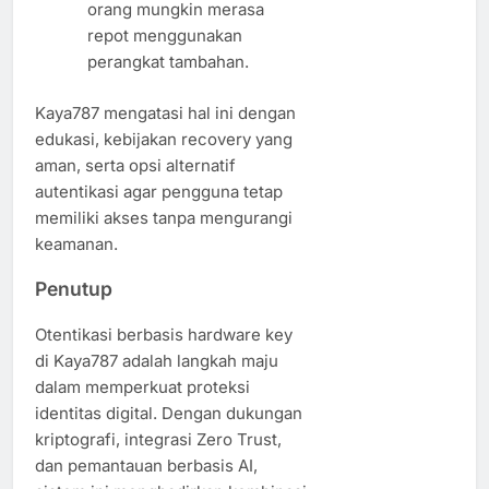
orang mungkin merasa
repot menggunakan
perangkat tambahan.
Kaya787 mengatasi hal ini dengan
edukasi, kebijakan recovery yang
aman, serta opsi alternatif
autentikasi agar pengguna tetap
memiliki akses tanpa mengurangi
keamanan.
Penutup
Otentikasi berbasis hardware key
di Kaya787 adalah langkah maju
dalam memperkuat proteksi
identitas digital. Dengan dukungan
kriptografi, integrasi Zero Trust,
dan pemantauan berbasis AI,