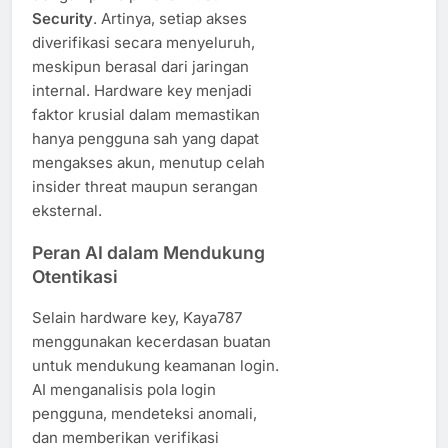
Security
. Artinya, setiap akses
diverifikasi secara menyeluruh,
meskipun berasal dari jaringan
internal. Hardware key menjadi
faktor krusial dalam memastikan
hanya pengguna sah yang dapat
mengakses akun, menutup celah
insider threat maupun serangan
eksternal.
Peran AI dalam Mendukung
Otentikasi
Selain hardware key, Kaya787
menggunakan kecerdasan buatan
untuk mendukung keamanan login.
AI menganalisis pola login
pengguna, mendeteksi anomali,
dan memberikan verifikasi