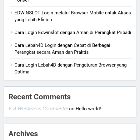
Ponsel
EDWINSLOT Login melalui Browser Mobile untuk Akses
yang Lebih Efisien
Cara Login Edwinslot dengan Aman di Perangkat Pribadi
Cara Lebah4D Login dengan Cepat di Berbagai
Perangkat secara Aman dan Praktis
Cara Login Lebah4D dengan Pengaturan Browser yang
Optimal
Recent Comments
A WordPress Commenter
on
Hello world!
Archives