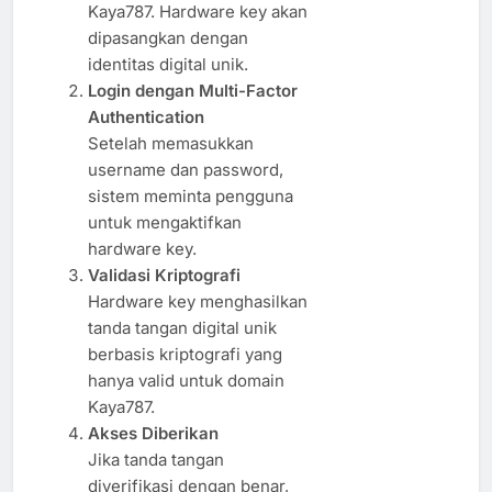
Kaya787. Hardware key akan
dipasangkan dengan
identitas digital unik.
Login dengan Multi-Factor
Authentication
Setelah memasukkan
username dan password,
sistem meminta pengguna
untuk mengaktifkan
hardware key.
Validasi Kriptografi
Hardware key menghasilkan
tanda tangan digital unik
berbasis kriptografi yang
hanya valid untuk domain
Kaya787.
Akses Diberikan
Jika tanda tangan
diverifikasi dengan benar,