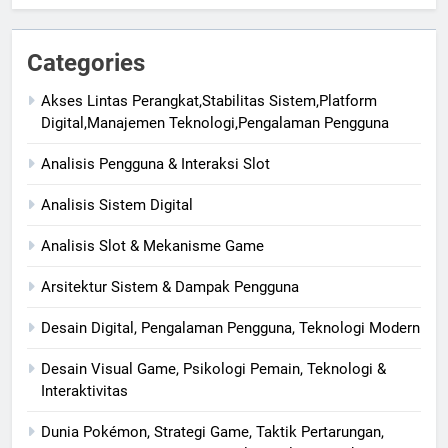
Categories
Akses Lintas Perangkat,Stabilitas Sistem,Platform
Digital,Manajemen Teknologi,Pengalaman Pengguna
Analisis Pengguna & Interaksi Slot
Analisis Sistem Digital
Analisis Slot & Mekanisme Game
Arsitektur Sistem & Dampak Pengguna
Desain Digital, Pengalaman Pengguna, Teknologi Modern
Desain Visual Game, Psikologi Pemain, Teknologi &
Interaktivitas
Dunia Pokémon, Strategi Game, Taktik Pertarungan,