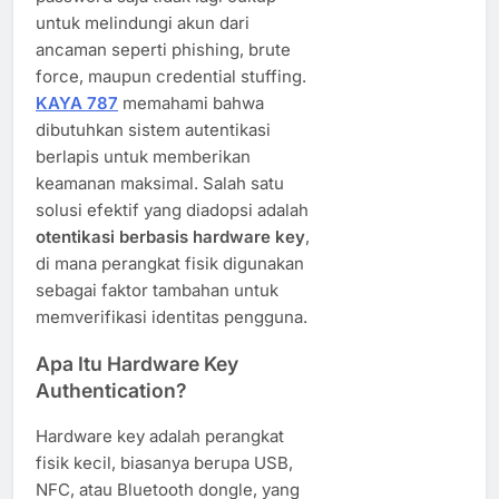
untuk melindungi akun dari
ancaman seperti phishing, brute
force, maupun credential stuffing.
KAYA 787
memahami bahwa
dibutuhkan sistem autentikasi
berlapis untuk memberikan
keamanan maksimal. Salah satu
solusi efektif yang diadopsi adalah
otentikasi berbasis hardware key
,
di mana perangkat fisik digunakan
sebagai faktor tambahan untuk
memverifikasi identitas pengguna.
Apa Itu Hardware Key
Authentication?
Hardware key adalah perangkat
fisik kecil, biasanya berupa USB,
NFC, atau Bluetooth dongle, yang