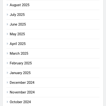
August 2025
July 2025
June 2025
May 2025
April 2025
March 2025
February 2025
January 2025
December 2024
November 2024
October 2024