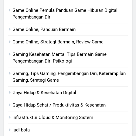
Game Online Pemula Panduan Game Hiburan Digital
Pengembangan Diri
Game Online, Panduan Bermain
Game Online, Strategi Bermain, Review Game
Gaming Kesehatan Mental Tips Bermain Game
Pengembangan Diri Psikologi
Gaming, Tips Gaming, Pengembangan Diri, Keterampilan
Gaming, Strategi Game
Gaya Hidup & Kesehatan Digital
Gaya Hidup Sehat / Produktivitas & Kesehatan
Infrastruktur Cloud & Monitoring Sistem
judi bola